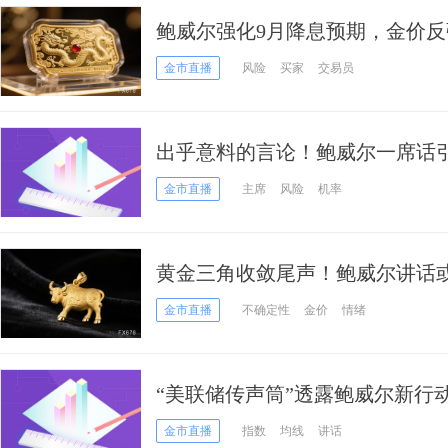
鲍威尔强化9月降息预期，金价反弹
拟对家具产品征收关税
金市直播
风险
买家
交易员
出乎意料的言论！鲍威尔一席话引
金价大涨33美元
金市直播
主席
风险
机率
黄金三角收敛尾声！鲍威尔讲话或
多军能否守住3200？
金市直播
不确定性
金价
情绪
“美联储传声筒”透露鲍威尔新行
3300,“死叉”再添利空
金市直播
指数
均线
讲话