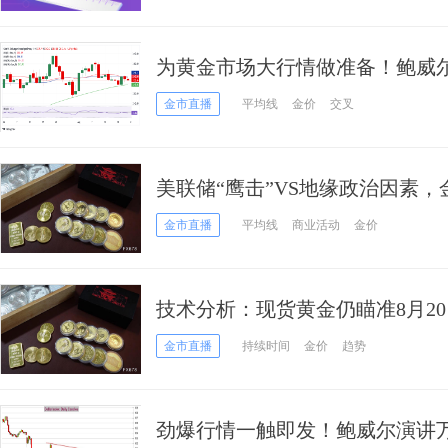
为黄金市场大行情做准备！鲍威
FXStreet高级分析师黄金分析
金市直播
平均线
金价
交叉
美联储“鹰击”VS地缘政治因素，金
金市直播
平均线
商业活动
金价
技术分析：现货黄金仍瞄准8月20
金市直播
持续时间
金价
趋势
劲爆行情一触即发！鲍威尔演讲万