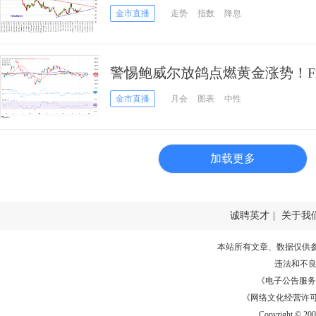
元、欧元、英镑、澳元和人民币
金市直播
走势
指数
降息
警惕鲍威尔放鸽点燃黄金涨势！FXS
技术分析 盯住关键阻力
金市直播
月会
图表
中性
加载更多
诚聘英才
|
关于我
本站所有文章、数据仅供
违法和不
《电子公告服务许可证
《网络文化经营许可证》
Copyright © 20