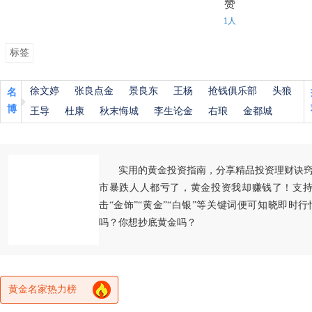
赞
1人
标签
徐文婷
张良点金
景良东
王杨
抢钱俱乐部
头狼
名
博
王导
杜康
秋末悔城
李生论金
右琅
金都城
实用的黄金投资指南，分享精品投资理财诀
市暴跌人人都亏了，黄金投资我却赚钱了！支持
击“金饰”“黄金”“白银”等关键词便可知晓即时
吗？你想抄底黄金吗？
黄金名家热力榜