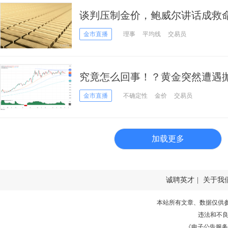
谈判压制金价，鲍威尔讲话成救
势？
金市直播
理事
平均线
交易员
究竟怎么回事！？黄金突然遭遇抛售
下来如何交易？
金市直播
不确定性
金价
交易员
加载更多
诚聘英才
|
关于我
本站所有文章、数据仅供
违法和不
《电子公告服务许可证