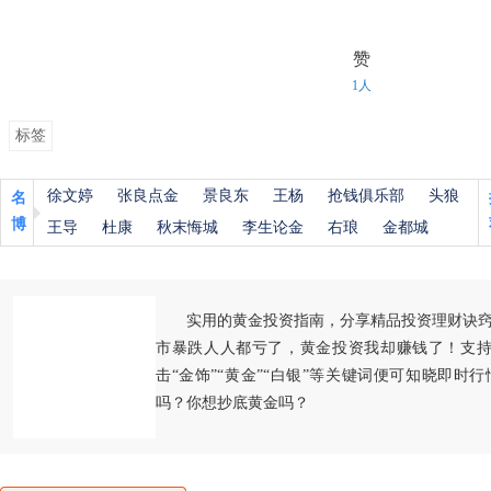
赞
1人
标签
徐文婷
张良点金
景良东
王杨
抢钱俱乐部
头狼
名
博
王导
杜康
秋末悔城
李生论金
右琅
金都城
实用的黄金投资指南，分享精品投资理财诀
市暴跌人人都亏了，黄金投资我却赚钱了！支持
击“金饰”“黄金”“白银”等关键词便可知晓即时
吗？你想抄底黄金吗？