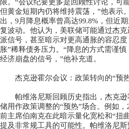
限。“会议纪要更多是回顾性讨论，可
但黄金短期内仍将维持震荡，”他表示
出，9月降息概率曾高达99.8%，但近
复波动。他认为，美联储可能通过杰克
派信号，甚至暗示对更高通胀的容忍度
胀”稀释债务压力。“降息的方式需谨
经济崩盘的信号，”他补充道。
杰克逊霍尔会议：政策转向的“预热
帕维洛尼斯回顾历史指出，杰克逊
储用作政策调整的“预热”场合。例如，20
前主席伯南克在此暗示量化宽松和“扭
提及非常规工具的可能性。帕维洛尼斯