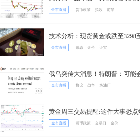
元、欧元、英镑、澳元和人民币
金市直播
货币政策
指数
前景
技术分析：现货黄金或跌至3298至
金市直播
形态
金价
证实
俄乌突传大消息！特朗普：可能
克兰和平协议
金市直播
协议
战争
炼油厂
黄金周三交易提醒:这件大事恐点燃行
析师金价技术前景分析
金市直播
货币政策
交易日
金价