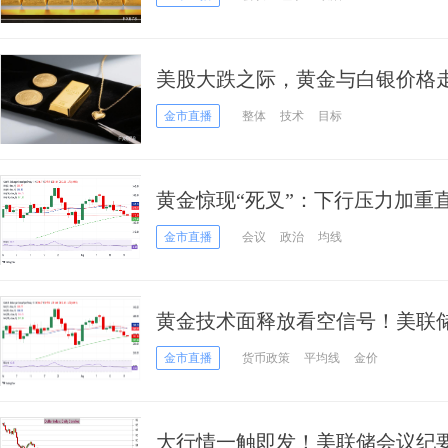
美股大跌之际，黄金与白银价格
金市直播
整体
技术
目标
黄金惊现“死叉”：下行压力加重直
要恐没看点
金市直播
会议
政治
均线
黄金技术面释放看空信号！美联储纪要
分析师金价交易分析
金市直播
货币政策
平均线
金价
大行情一触即发！美联储会议纪要