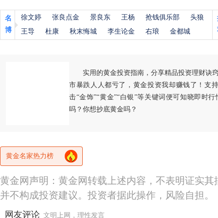
徐文婷
张良点金
景良东
王杨
抢钱俱乐部
头狼
名
博
王导
杜康
秋末悔城
李生论金
右琅
金都城
实用的黄金投资指南，分享精品投资理财诀
市暴跌人人都亏了，黄金投资我却赚钱了！支持
击“金饰”“黄金”“白银”等关键词便可知晓即时
吗？你想抄底黄金吗？
黄金名家热力榜
黄金网声明：黄金网转载上述内容，不表明证实其
并不构成投资建议。投资者据此操作，风险自担。
网友评论
文明上网，理性发言