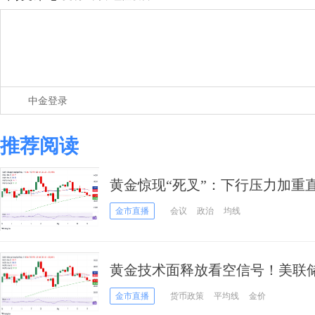
中金登录
推荐阅读
黄金惊现“死叉”：下行压力加重直
要恐没看点
金市直播
会议
政治
均线
黄金技术面释放看空信号！美联储纪要
分析师金价交易分析
金市直播
货币政策
平均线
金价