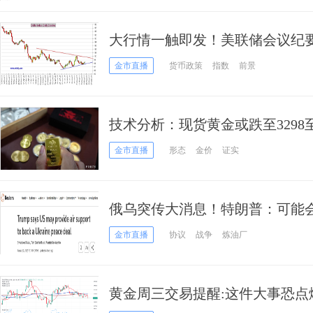
大行情一触即发！美联储会议纪要
元、欧元、英镑、澳元和人民币
金市直播
货币政策
指数
前景
技术分析：现货黄金或跌至3298至
金市直播
形态
金价
证实
俄乌突传大消息！特朗普：可能
克兰和平协议
金市直播
协议
战争
炼油厂
黄金周三交易提醒:这件大事恐点燃行