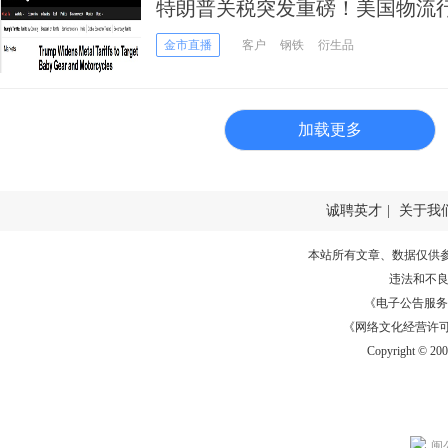
特朗普关税突发重磅！美国物流
然扩大金属关税
金市直播
客户
钢铁
衍生品
加载更多
诚聘英才
|
关于我
本站所有文章、数据仅供
违法和不
《电子公告服务许可证
《网络文化经营许可证》
Copyright © 20
闽公