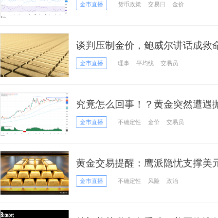
析师金价技术前景分析
金市直播
货币政策
交易日
金价
谈判压制金价，鲍威尔讲话成救
势？
金市直播
理事
平均线
交易员
究竟怎么回事！？黄金突然遭遇抛售
下来如何交易？
金市直播
不确定性
金价
交易员
黄金交易提醒：鹰派隐忧支撑美元
线，关注美联储会议纪要
金市直播
不确定性
风险
政治