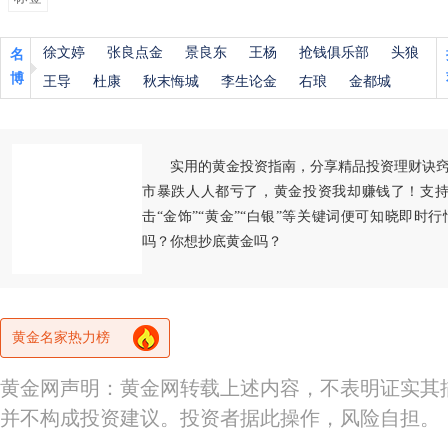
徐文婷
张良点金
景良东
王杨
抢钱俱乐部
头狼
名
博
王导
杜康
秋末悔城
李生论金
右琅
金都城
实用的黄金投资指南，分享精品投资理财诀
市暴跌人人都亏了，黄金投资我却赚钱了！支持
击“金饰”“黄金”“白银”等关键词便可知晓即时
吗？你想抄底黄金吗？
黄金名家热力榜
黄金网声明：黄金网转载上述内容，不表明证实其
并不构成投资建议。投资者据此操作，风险自担。