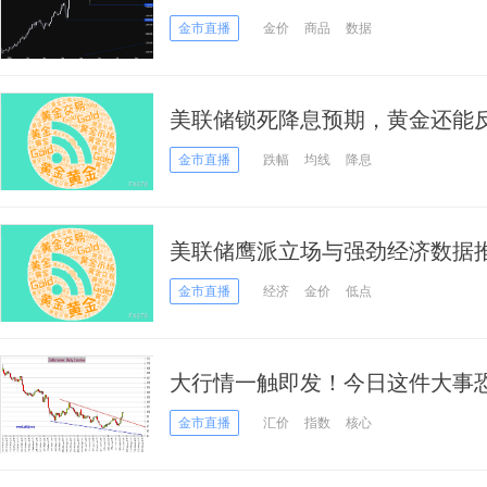
待PCE指点方向
金市直播
金价
商品
数据
美联储锁死降息预期，黄金还能
破？
金市直播
跌幅
均线
降息
美联储鹰派立场与强劲经济数据
下沿，短期延续震荡调整
金市直播
经济
金价
低点
大行情一触即发！今日这件大事恐
日元、欧元、英镑、澳元和人民
金市直播
汇价
指数
核心