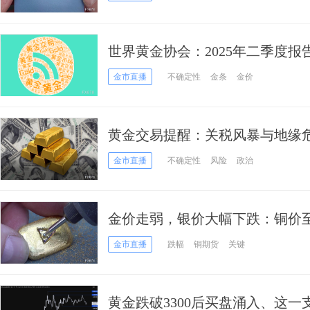
世界黄金协会：2025年二季度
升至1320亿美元的新纪录
金市直播
不确定性
金条
金价
黄金交易提醒：关税风暴与地缘
非农就业报告
金市直播
不确定性
风险
政治
金价走弱，银价大幅下跌：铜价
金市直播
跌幅
铜期货
关键
黄金跌破3300后买盘涌入、这