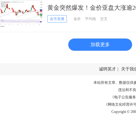
黄金突然爆发！金价亚盘大涨逾20美元
师最新金价技术分析
金市直播
金价
平均线
交叉
加载更多
诚聘英才
|
关于我
本站所有文章、数据仅供
违法和不
《电子公告服务许可证
《网络文化经营许可证》
Copyright © 20