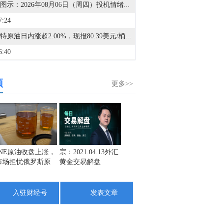
金十图示：2026年08月06日（周四）投机情绪指数
7:24
布伦特原油日内涨超2.00%，现报80.39美元/桶。WTI原油短线涨0.4美元，报76.57美元/桶。
6:40
印度贸易部否认在贸易谈判中给予美国乙醇优惠待遇。
频
6:33
更多>>
金十数据8月6日讯，8月6日晚，佳贤通信相关人士就通宇通讯发布的澄清公告回应，2026年3月，英伟达AI-RAN技术团队曾到访佳贤通信，双方围绕AI-RAN技术路线进行交流。交流期间，英伟达方面向佳贤通信推荐使用CUDAAerial开源平台开展AI-RAN基站系统研发。此后，佳贤通信启动了基于CUDAAerial生态的AI原生5G及6G基站技术预研与验证，相关工作已持续推进近半年。上述人士表示，目前双方已组建常态化技术工作组，围绕相关技术研发与验证保持沟通。英伟达方面有十余名来自中国内地、中国香港及新加坡等地区的技术人员参与该工作组。（界面）
5:54
重要新闻1. 知情人士透露，如果未来几周公布的通胀数据表现强劲，且市场对借贷成本上升的预期升温，美联储主席沃什将准备在9月会议上加息。2. 据阿拉比亚电视台：阿曼与伊朗很快将就霍尔木兹海峡过境走廊发表联合声明。3. 美国至8月1日当周初请失业金人数 19.9万人，预期20.2万人，前值由19.7万人修正为19.8万人。个股新闻1. 派拉蒙(PSKY.O)：英国竞争和市场管理局（CMA）批准了派拉蒙天舞收购华纳兄弟的交易。2. 闪迪(SNDK.O)第四财季营收同比增长372%至89.7亿美元，调整后每股收益为39.25美元；公司预计第一财季营收将在103亿至108亿美元之间，有望同比大增359%。3. Alphabet(GOOG.O)启动10部分美元投资级债券发行，期限从2年至40年不等，至多筹集250亿美元。4. 西部数据(WDC.O)第四财季净营收同比增长44%至37.5亿美元，调整后每股收益3.56美元；预计第一财季营收40亿至42亿美元。5. 台积电(TSM.N)为应对苹果A20 Pro处理器的需求，正全力拉升2nm产能，但因DRAM短缺，堆积了价值10亿美元的苹果处理器，需等待DRAM到货后才能完成最后封装。
4:08
INE原油收盘上涨，
宗：2021.04.13外汇
盛文兵：通胀预期
栾雪：
市场担忧俄罗斯原
黄金交易解盘
再度升温 且看美联
外汇上
金十数据8月6日讯，今天，中国连锁经营协会发布了2026上半年连锁餐饮企业发展情况简报。简报显示，今年上半年，被调查的连锁餐饮企业中71.7%的企业销售额同比增长及持平，其中13.0%的企业增速达到10%以上。显示出在行业转型深化的背景下，连锁餐饮行业展现出扎实的经营韧性，基本盘稳固。净利润方面，上半年58.7%的企业净利润增长或基本持平，其中10.9%的企业实现20%以上的高增长。门店数量方面，上半年60.0%的企业门店数量实现净增长，连同保持稳定的企业，合计三分之二的企业门店网络保持稳定或扩张。（央视新闻）
油出口受阻
储如何应对
3:41
入驻财经号
发表文章
美银：将欧洲冬季TTF天然气价格预测上调至65欧元/兆瓦时，因欧洲天然气实物库存偏低。
3:13