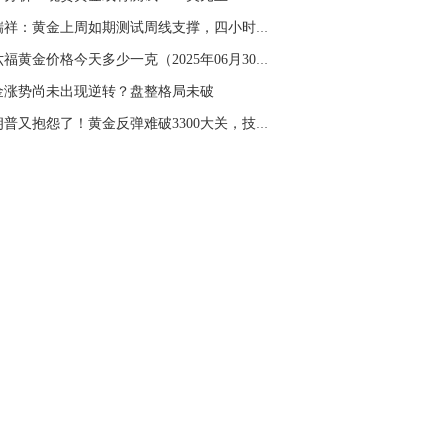
闫瑞祥：黄金上周如期测试周线支撑，四小时阻力...
周六福黄金价格今天多少一克（2025年06月30日）...
金涨势尚未出现逆转？盘整格局未破
特朗普又抱怨了！黄金反弹难破3300大关，技术面...