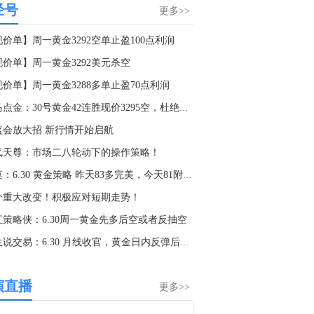
经号
金十数据8月6日讯，中国银行保险资产管理业协会近期对198家银行理财公司、保险资管公司与保险公司进行调查，结果显示，权益投资信心指数较二季度环比回升，权益层面风险偏好与配置意愿同步回升，结构性机会共识增强。三季度固定收益投资信心指数50.02，较二季度微幅回落，贴近50荣枯线，显示行业对债市整体判断审慎平衡。固收层面，协会调查结果显示，短端宽松预期收敛，长端配置价值提升，市场预期更趋平衡。货币政策宽松预期边际收敛，长端利率与信用配置信心边际修复。（上证报）
更多>>
0:41
价单】周一黄金3292空单止盈100点利润
金十数据8月6日讯，美国第二季度劳动生产率增速快于预期，主要原因是企业寻求缓解成本上升带来的压力。周四公布的数据显示，二季度非农生产力按年率计算增长1.4%，高于第一季度经上修后0.8%的增幅，这一结果亦超过了市场的普遍预测。而单位劳动力成本则上涨1.3%，低于预期。美联储官员、投资者和经济学家一直在寻找迹象，以判断数千亿美元的人工智能投资是否正在提升劳动生产率。不过，由于官方数据季度间波动较大，要观察到清晰趋势仍需要时间。劳动力成本是许多企业最大的支出项目之一，而效率提升能够让工资上涨而不会推高通胀。长期来看，提高生产率有助于改善生活水平，但一些经济学家担心，如果AI带来的生产率增长持续存在，部分企业可能会推迟招聘，甚至削减员工。第二季度生产率增长得益于产出实现自2025年第三季度以来最强劲增长，同时员工工作时长增幅较为温和。
现价单】周一黄金3292美元杀空
0:04
现价单】周一黄金3288多单止盈70点利润
俄罗斯至7月31日当周央行黄金和外汇储备 7203亿美元，前值7321亿美元。
老马点金：30号黄金42连胜现价3295空，杜绝一切马后炮！
4:51
监会放大招 新行情开始启航
金十数据8月6日讯，字节跳动正在讨论训练一个参数规模超5万亿的模型，它超过阿里的Qwen3.8-Max（2.4万亿参数）和月之暗面的K3（2.8万亿参数），也是目前国内已知参数规模最大的模型。通常而言，模型规模越大，智能水平往往越高。不过该计划仍处于早期阶段，并不代表模型最终一定会发布。新模型将由SeedFoundation负责人项亮主导，与大语言模型预训练数据负责人沈科合作。为此，Seed正在重新梳理组织，划分职责，分配资源。（晚点）
气天尊：市场二八轮动下的操作策略！
3:44
桂莫：6.30 黄金策略 昨天83多完美，今天81附近空！
金十数据8月6日讯，美国上周申请失业救济金的人数小幅增加，而7月企业裁员数量降至两年来的最低水平，显示美国就业市场依然保持稳定。周四公布的数据显示，截至8月1日当周，初请失业金人数经季节调整后增加1000人，至19.9万人，低于市场预期的20.2万人。自6月初大幅飙升后，初请失业金人数已明显下降。不过，部分降幅可能反映出夏季季节性因素调整困难。尽管美国与以色列针对伊朗的战争引发油价冲击，企业裁员水平仍维持极低水平。此外，目前也没有迹象显示人工智能基础设施建设导致大规模失业，裁员主要集中在科技行业。
个重大改变！积极应对短期走势！
2:12
汇策略侠：6.30周一黄金先多后空或者反抽空
微软(MSFT.O)在印度开设第四个Azure数据中心区域。
田生说交易：6.30 月线收官，黄金日内反弹后再跌!
0:14
现货黄金短线下挫逾10美元，报4254.76美元/盎司；白银日内跌幅达1.00%，现报61.41美元/盎司。
演直播
更多>>
8:34