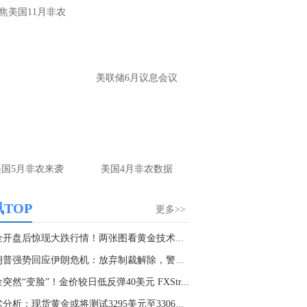
焦美国11月非农
美联储6月议息会议
美国5月非农来袭
美国4月非农数据
TOP
更多>>
黄金开盘后惊现大跌行情！两张图看黄金技术前景...
特朗普强势回应伊朗危机：放弃制裁解除，警告再...
突然“变脸”！金价较日低反弹40美元 FXStr...
技术分析：现货黄金或将测试3295美元至3306美元...