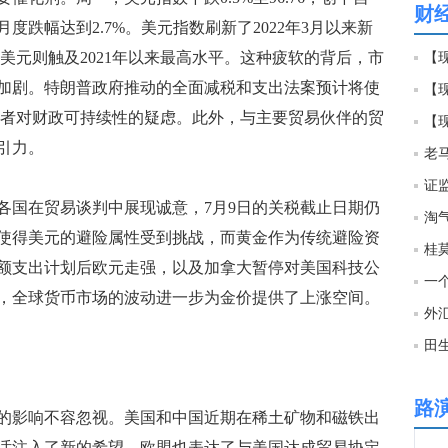
财
度跌幅达到2.7%。美元指数刷新了2022年3月以来新
21:0
兑美元则触及2021年以来最高水平。这种疲软的背后，市
【现
加剧。特朗普政府推动的全面减税和支出法案预计将使
【
21:0
投资者对财政可持续性的疑虑。此外，与主要贸易伙伴的贸
【
引力。
20:5
证
国在贸易谈判中展现诚意，7月9日的关税截止日期仍
淘
20:5
使得美元的避险属性受到挑战，而黄金作为传统避险资
额支出计划后欧元走强，以及加拿大暂停对美国科技公
一
，全球货币市场的波动进一步为金价提供了上涨空间。
20:5
外
20:5
路
影响不容忽视。美国和中国近期在稀土矿物和磁铁出
20:4
话注入了新的希望。欧盟也表达了与美国达成贸易协定