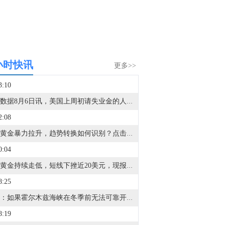
小时快讯
更多>>
3:10
金十数据8月6日讯，美国上周初请失业金的人数基本持平，为连续第三周低于20万人，凸显就业市场的韧性。美国劳工部周四公布的数据显示，截至8月1日当周，初请失业金人数小幅升至19.9万人，这助推四周均值降至2022年9月以来的最低水平。此外，续请失业金人数在上周增至180万人，与预期一致。有经济学家预计，将于周五公布的7月非农就业报告将显示就业增长保持健康，原因是消费者支出持续支撑经济活动。
2:08
国际黄金暴力拉升，趋势转换如何识别？点击观看GMA指标直播分析>
0:04
现货黄金持续走低，短线下挫近20美元，现报4231美元/盎司。
8:25
美银：如果霍尔木兹海峡在冬季前无法可靠开放，TTF天然气价格存在飙升至80欧元/兆瓦时以上的风险。
8:19