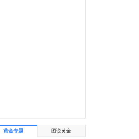
世界黄金协会：欧洲引领了7月份黄金市场的复苏，吸引20亿美元资金流入，而亚洲增加了6.16亿美元流入，仍是年初至今全球ETF市场资金流入的最大贡献者。
8:15
金十数据8月6日讯，美国上周申请失业救济金的人数量有所上升，但裁员人数仍处于过去几年历史上的健康水平范围内。美国劳工部周四报告称，截至8月1日当周初请失业金人数上升了1000人，达到19.9万人。前一周的数据已上修1000人，为19.8万人。每周失业救济金申请的人数被视为裁员情况的代表指标，也是衡量美国就业市场健康状况的近乎实时的指标。
黄金专题
图说黄金