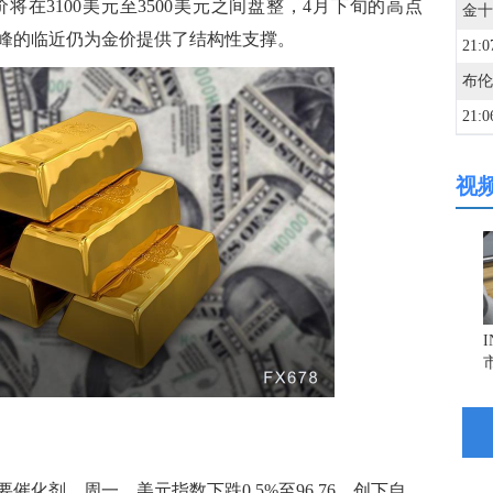
3100美元至3500美元之间盘整，4月下旬的高点
高峰的临近仍为金价提供了结构性支撑。
21:0
21:0
视
21:0
21:0
21:0
21:0
21:0
剂。周一，美元指数下跌0.5%至96.76，创下自