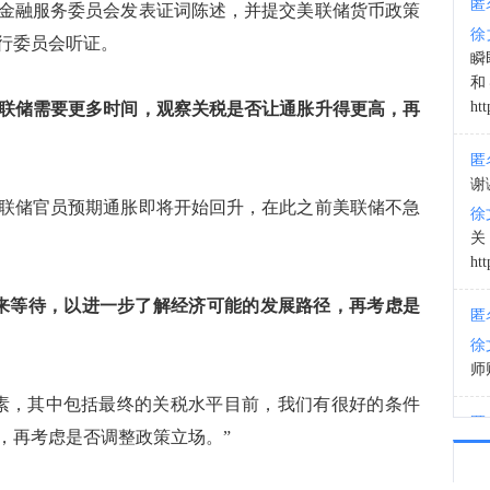
匿
金融服务委员会发表证词陈述，并提交美联储货币政策
徐
行委员会听证。
00:5
瞬
和
htt
联储需要更多时间，观察关税是否让通胀升得更高，再
匿
谢
联储官员预期通胀即将开始回升，在此之前美联储不急
徐
htt
来等待，以进一步了解经济可能的发展路径，再考虑是
匿
徐
师财
素，其中包括最终的关税水平目前，我们有很好的条件
匿
，再考虑是否调整政策立场。”
以
徐