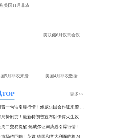
大家第一时间获取最新策略和实时指
焦美国11月非农
导， 关注老师财经号主页：
p://mp.cnfol.com/user/58676
名网友-中金在线手机网：
黄金多，看到什
美联储6月议息会议
位置呢？
文婷：
冲破75，看85-4400附近，行情瞬息
变，盘中机会转瞬即逝。 为了让大家第一
间获取最新策略和实时指导， 关注老师财
主页：http://mp.cnfol.com/user/58676
美国5月非农来袭
美国4月非农数据
名网友-中金在线手机网：
能回撤到30
文婷：
先看破了40会到30，最新策略和实
TOP
更多>>
时指导， 关注老师财经号主页：
p://mp.cnfol.com/user/58676
特朗普一句话引爆行情！鲍威尔国会作证来袭 黄...
中东局势剧变！最新特朗普宣布以伊停火生效 今...
名网友-中金在线手机网：
止损多少 老师
黄金周二交易提醒:鲍威尔证词势必引爆行情！FXS...
文婷：
7美金
黄金市场传巨响！英媒:德国和意大利面临将2450...