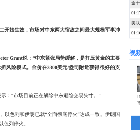
01:1
二开始生效，市场对中东两大宿敌之间最大规模军事冲
01:1
视
01:1
师Peter Grant说：“中东紧张局势缓解，是打压黄金的主要
惠誉
担风险模式。金价在3300美元/盎司附近获得很好的支
01:1
金十
01:1
utton表示：“市场目前正在解除中东避险交易头寸。”
01:0
，以色列和伊朗已就“全面彻底停火”达成一致。伊朗国
以色列停火。
01:0