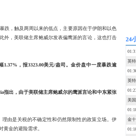
黄金价格暴跌，触及两周以来的低点，主要原因在于伊朗和以色
此外，美联储主席鲍威尔发表偏鹰派的言论，这也打击
24
01:3
1.37%，报3323.00美元/盎司。金价盘中一度暴跌逾
01:3
01:2
jon Valencia指出，由于美联储主席鲍威尔的鹰派言论和中东紧张
01:1
于降息，理由是关税的不确定性和仍然限制性的政策立场。伊
对黄金的避险需求。
01:1