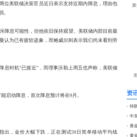
让
两位美联储决策官员近日表示支持近期内降息，理由包
聚
弱。
htt
强硬驳斥降息可能性，但他依旧保持观望。美联储内部目前最
匿
么
曼认为已有疲软迹象，而鲍威尔则表示我们尚未看到劳
徐
万
时
经号
降息时机“已接近”，而理事沃勒上周五也声称，美联储
匿
徐
资讯
太可能启动降息，首次降息预计将在9月。
htt
匿
徐
on Valencia指出，金价大幅下跌，正在测试50日简单移动平均线