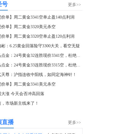
经号
胡塞武装声明：武装部队坚定地以升级回应升级，并确认将对沙特为继续实施封锁而调集的任何兵力或力量发动猛烈打击。
更多>>
3:10
价单】周二黄金3341空单止盈140点利润
胡塞武装声明：也门武装部队对沙特集结力量，以及其位于萨赫恩·金恩（Saḥn al-Jinn）营地内的相关弹药库、车辆和军事装备发动了打击。
现价单】周二黄金3320美元杀空
1:40
价单】周二黄金3320空单止盈120点利润
美国至8月7日当周天然气钻井总数 124口，前值127口。
彬：6.25黄金回落险守3300大关，看空无疑
1:33
老马点金：24号黄金32连胜现价3341空，杜绝一切马后炮！
美国至8月7日当周总钻井总数 588口，前值588口。
老马点金：24号黄金33连胜现价3315空，杜绝一切马后炮！
1:28
气天尊：沪指连收中阳线，如同定海神针！
美国至8月7日当周石油钻井总数 454口，前值451口。
现价单】周二黄金3341美元杀空
0:47
围大涨 今天会否冲高回落
金十数据8月8日讯，据美国ABC新闻报道，消息人士称，特朗普正在推进罢免美联储理事丽莎·库克的行动。熟悉相关信件的消息人士透露，白宫本周致信库克称，特朗普“正在考虑”解除她在美联储理事会中的职务，并要求她在三周内回应相关指控。这一行动是在6月最高法院裁决之后展开的，该裁决维持了针对总统试图罢免美联储成员的限制。特朗普在裁决后表示将“立即采取适当行动”解除库克职务。特朗普似乎本周兑现了这一承诺，基于尚未经法庭审理的抵押贷款欺诈指控，以“严重失职”为由正式启动了罢免程序。这封信由白宫副幕僚长丹·斯卡维诺签署，他认为，即使这些指控不构成犯罪，她的行为也属于失职。库克的律师洛厄尔发表声明称：“这些指控毫无根据，我们将挑战这一最新借口。”
破，市场新主线来了！
5:48
据The Information：法律AI初创公司Harvey正洽谈融资，估值达155亿美元。
演直播
更多>>
5:26