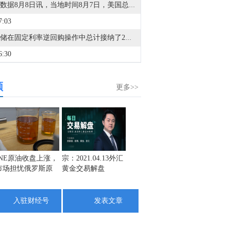
金十数据8月8日讯，当地时间8月7日，美国总统特朗普在社交平台“真实社交”发文称，将立即就联邦上诉法院阻止白宫宴会厅项目的裁决向美国最高法院提出上诉，并称该裁决“出于政治动机且违法”。特朗普援引联邦上诉法院法官内奥米·拉奥的反对意见称，原告美国国家历史保护信托基金会不具备阻止白宫施工的诉讼资格，地区法院无权介入该项目，且政府在国家安全方面的利益应得到优先考虑。特朗普称，该项目不仅包括宴会厅，还包括防空洞、医院及医疗设施、机密军事设施、防导弹钢结构、防无人机屋顶、军用通风系统以及防弹、防爆玻璃等，属于一个整体性的国家安全和军事设施项目。（央视新闻）
7:03
美联储在固定利率逆回购操作中总计接纳了2个对手方的14.5亿美元。
6:30
金十数据8月8日讯，据美国白宫国家经济委员会主任哈塞特周五称，美国总统特朗普与美联储主席沃什经常讨论经济问题。哈塞特表示，他不会旁听这些通话，但坚称自己“确信”总统不会就利率决定向沃什施压。哈塞特表示：“沃什和总统有着非常密切的长期关系，源于他们在纽约市和佛罗里达州的交往，他们一直都在讨论经济。我也与沃什交流，贝森特也是如此，所以这并不算什么新闻。”特朗普与沃什之间定期通话在现代白宫与美联储关系史上并不常见，并引发外界担忧，即总统正在寻求影响美联储的政策制定。哈塞特表示，特朗普“尊重美联储的独立性”。
频
2:27
更多>>
确认乌干达评级为“B”，展望稳定。
0:47
图示：贝克休斯油服钻井数据亮点一览
0:06
INE原油收盘上涨，
宗：2021.04.13外汇
盛文兵：通胀预期
栾雪：
市场担忧俄罗斯原
黄金交易解盘
再度升温 且看美联
外汇上
美联储理事库克的律师：我们将对最新的借口提出挑战，并维护库克在美联储的职位和职责。
油出口受阻
储如何应对
9:52
入驻财经号
发表文章
美联储理事库克的律师：没有任何有效理由可以罢免库克理事。
3:40