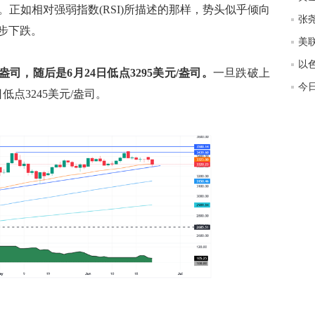
撑位。正如相对强弱指数(RSI)所描述的那样，势头似乎倾向
匿
度
步下跌。
徐
师财
元/盎司，随后是6月24日低点3295美元/盎司。
一旦跌破上
低点3245美元/盎司。
匿
怎
徐
略
htt