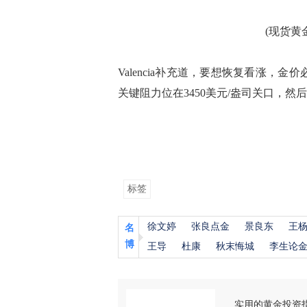
(现货黄金
Valencia补充道，要想恢复看涨，金
关键阻力位在3450美元/盎司关口，然后
标签
徐文婷
张良点金
景良东
王
名
博
王导
杜康
秋末悔城
李生论
实用的黄金投资