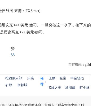
日线图 来源：FXStreet)
价必须攻克3400美元/盎司。一旦突破这一水平，接下来的
是历史高点3500美元/盎司。
赞
1人
责任编辑：gold
杨
抢钱俱乐部
头狼
王鹏
金宝
中金怪杰
推
荐
金
右琅
金都城
K线之王
杨朋威
旷少林
指南，分享精品投资理财诀窍，带你走上财富增值之路！股