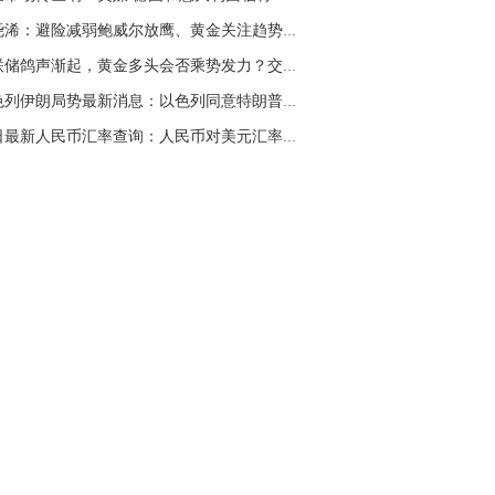
名网友-中金在线手机网：
二十美金的幅
张尧浠：避险减弱鲍威尔放鹰、黄金关注趋势线支...
。70一50？。
美联储鸽声渐起，黄金多头会否乘势发力？交易员...
文婷：
带上止损博弈，实时指导， 关注老
经号主页：http://mp.cnfol.com/user/58676
以色列伊朗局势最新消息：以色列同意特朗普的停...
今日最新人民币汇率查询：人民币对美元汇率多少...
名网友-中金在线手机网：
老师好，金现在
样操作？
文婷：
70附近高空，50附近低多，最新策
和实时指导， 关注老师财经号主页：
p://mp.cnfol.com/user/58676