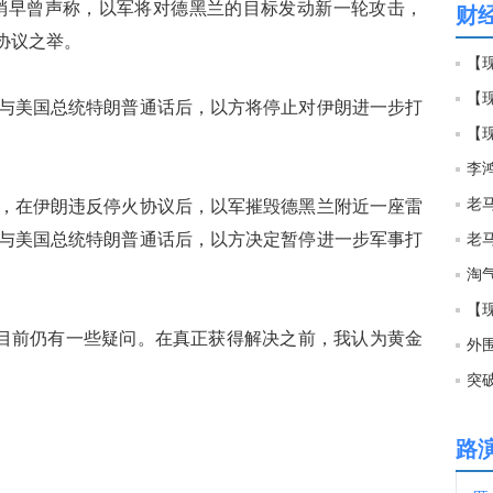
稍早曾声称，以军将对德黑兰的目标发动新一轮攻击，
财
协议之举。
01:0
【现
【
与美国总统特朗普通话后，以方将停止对伊朗进一步打
01:0
【现
李鸿
01:0
，在伊朗违反停火协议后，以军摧毁德黑兰附近一座雷
与美国总统特朗普通话后，以方决定暂停进一步军事打
01:0
淘
【
01:0
久，目前仍有一些疑问。在真正获得解决之前，我认为黄金
外
突
00:5
路
00:5