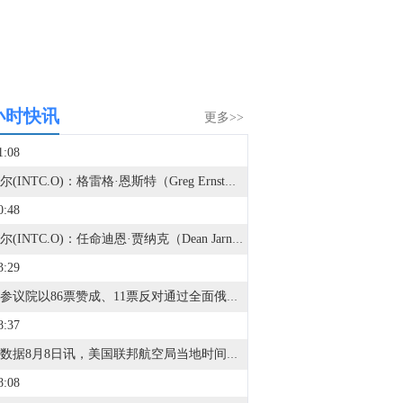
小时快讯
更多>>
1:08
英特尔(INTC.O)：格雷格·恩斯特（Greg Ernst）将在任职27年后离开英特尔。
0:48
英特尔(INTC.O)：任命迪恩·贾纳克（Dean Jarnac）为执行副总裁兼首席销售官。
3:29
美国参议院以86票赞成、11票反对通过全面俄罗斯能源制裁法案，并提交众议院审议。
8:37
金十数据8月8日讯，美国联邦航空局当地时间8月6日发布适航指令，适用于三个型号的波音客机，估计影响471架在美国注册的飞机。美国联邦航空局表示，此前收到报告称，部分客机机身出现裂纹，相关问题可能对飞机结构完整性产生不利影响。指令要求对这些飞机进行检查。该指令将于9月10日生效。（央视新闻）
8:08