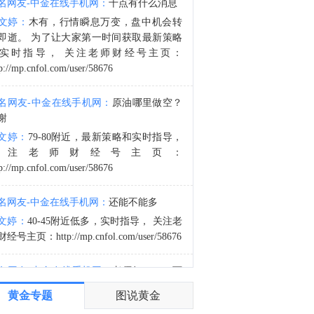
名网友-中金在线手机网：
十点有什么消息
市场消息：黎巴嫩和以色列就可派遣部队监督真主党解除武装的国家候选名单达成一致。
文婷：
木有，行情瞬息万变，盘中机会转
5:05
即逝。 为了让大家第一时间获取最新策略
美国总统特朗普：两名奥巴马和拜登任命的联邦上诉法院法官刚刚投票反对这个迫切需要的军事中心。该中心对于华盛顿特区以及美国国家安全本身都是必需的。这显然是对裁量权的严重滥用。
实时指导， 关注老师财经号主页：
p://mp.cnfol.com/user/58676
名网友-中金在线手机网：
原油哪里做空？
谢
文婷：
79-80附近，最新策略和实时指导，
关注老师财经号主页：
p://mp.cnfol.com/user/58676
名网友-中金在线手机网：
还能不能多
文婷：
40-45附近低多，实时指导， 关注老
经号主页：http://mp.cnfol.com/user/58676
名网友-中金在线手机网：
老师好，4345可
多吗？
黄金专题
图说黄金
文婷：
40-45附近多，带上止损博弈，为了