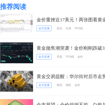
推荐阅读
金价重挫近17美元！两张图看黄
获利了结？
金市直播
状态
代表
平均线
黄金抛售潮突袭！金价刚刚跌破3300
金价技术分析
金市直播
早盘
平均线
金价
黄金交易提醒：华尔街对后市走
涨，关注贸易局势和美国CPI
金市直播
移民
国民
金价
金市展望：金价徘徊不前，白银与