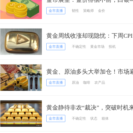
市场酝酿新一轮行情？
金市直播
韧性
策略师
金价
黄金周线收涨却现隐忧：下周CP
后一根稻草"？
金市直播
不确定性
黄金市场
投机
黄金、原油多头大举加仓！市场
如何演绎？
金市直播
原油
咖啡
农产品
黄金静待非农“裁决”，突破时机
金市直播
不确定性
状态
箱体