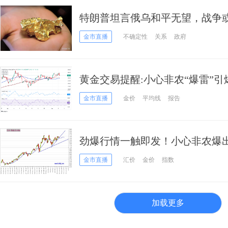
特朗普坦言俄乌和平无望，战争
吸引避险买盘
金市直播
不确定性
关系
政府
黄金交易提醒:小心非农“爆雷”引爆行
析师黄金技术前景分析
金市直播
金价
平均线
报告
劲爆行情一触即发！小心非农爆出
指数、日元、欧元、英镑、澳元
金市直播
汇价
金价
指数
加载更多