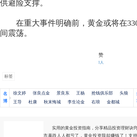
供避险支撑。
在重大事件明确前，黄金或将在3300-
间震荡。
赞
1人
标签
徐文婷
张良点金
景良东
王杨
抢钱俱乐部
头狼
名
博
王导
杜康
秋末悔城
李生论金
右琅
金都城
实用的黄金投资指南，分享精品投资理财诀
市暴跌人人都亏了，黄金投资我却赚钱了！支持