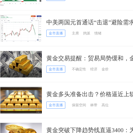
中美两国元首通话“击退”避险需
美元、险破3350
金市直播
主席
鸽派
情绪
黄金交易提醒：贸易局势缓和，
落，关注非农数据！
金市直播
不确定性
经济
金价
黄金多头准备出击？价格逼近上
刻
金市直播
保留空间
林带
高位
黄金突破下降趋势线直逼3400