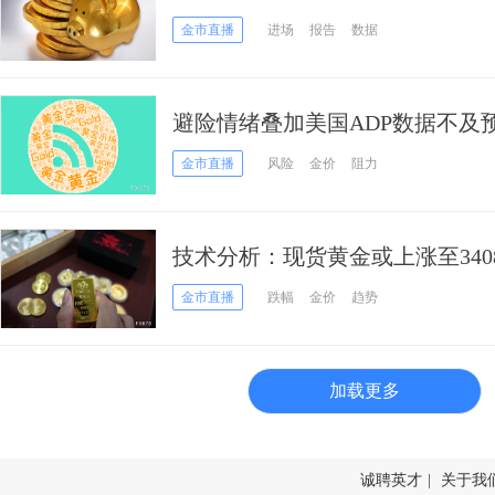
农恐是突破口
金市直播
进场
报告
数据
避险情绪叠加美国ADP数据不及
运行
金市直播
风险
金价
阻力
技术分析：现货黄金或上涨至340
金市直播
跌幅
金价
趋势
加载更多
诚聘英才
|
关于我