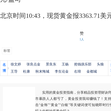
北京时间10:43，现货黄金报3363.71美
赞
1人
标签
徐文婷
张良点金
景良东
王杨
抢钱俱乐部
头狼
名
博
王导
杜康
秋末悔城
李生论金
右琅
金都城
实用的黄金投资指南，分享精品投资理财诀
市暴跌人人都亏了，黄金投资我却赚钱了！支持
击“金饰”“黄金”“白银”等关键词便可知晓即时