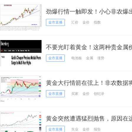
劲爆行情一触即发！小心非农爆出
指数、日元、欧元、英镑、澳元
金市直播
汇价
金价
指数
不要光盯着黄金！这两种贵金属
金市直播
电池板
金属
涨势
黄金大行情箭在弦上！非农数据
FXStreet高级分析师金价技术分
金市直播
买家
金价
创纪录
黄金突然遭遇猛烈抛售，原因在这
易黄金？
金市直播
失业
金价
报告