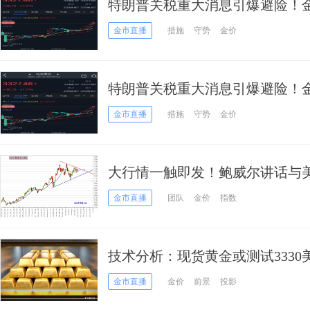
特朗普关税重大消息引爆避险！金
FXStreet分析师金价技术走势
金市直播
措施
守势
金价
特朗普关税重大消息引爆避险！金
FXStreet分析师金价技术走势
金市直播
措施
守势
金价
大行情一触即发！鲍威尔讲话与美
金、美元指数、日元、欧元、英
金市直播
团队
金价
指数
技术分析：现货黄金或测试3330
金市直播
金价
前景
投影