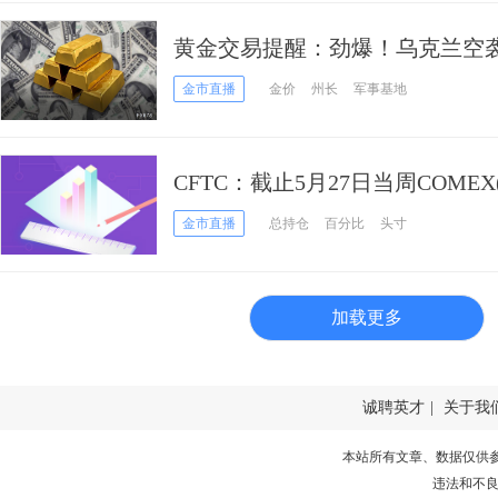
黄金交易提醒：劲爆！乌克兰空
跳涨逾20美元，关注和平会谈
金市直播
金价
州长
军事基地
CFTC：截止5月27日当周COME
黄金期货持仓报告
金市直播
总持仓
百分比
头寸
加载更多
诚聘英才
|
关于我
本站所有文章、数据仅供
违法和不