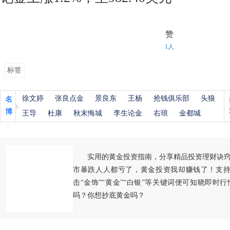
赞
1人
标签
徐文婷
张良点金
景良东
王杨
抢钱俱乐部
头狼
名
博
王导
杜康
秋末悔城
李生论金
右琅
金都城
实用的黄金投资指南，分享精品投资理财诀
市暴跌人人都亏了，黄金投资我却赚钱了！支持
击“金饰”“黄金”“白银”等关键词便可知晓即时
吗？你想抄底黄金吗？