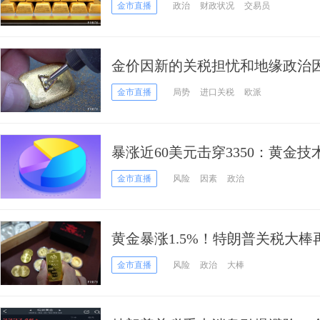
金市直播
政治
财政状况
交易员
金价因新的关税担忧和地缘政治
金市直播
局势
进口关税
欧派
暴涨近60美元击穿3350：黄金技
或带来巨大补涨空间
金市直播
风险
因素
政治
黄金暴涨1.5%！特朗普关税大
全球资本疯狂涌入避险
金市直播
风险
政治
大棒