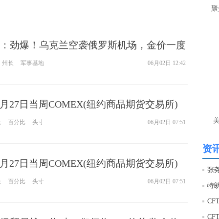
聚
：劲爆！乌克兰空袭俄罗斯机场，金价一度
元，关注和平会谈
州长
军事基地
06月02日 12:42
5月27日当周COMEX(纽约商品期货交易所)
报告
仓
百分比
头寸
06月02日 07:51
资讯
5月27日当周COMEX(纽约商品期货交易所)
权持仓报告
仓
百分比
头寸
06月02日 07:51