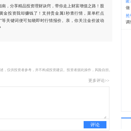
匿
指南，分享精品投资理财诀窍，带你走上财富增值之路！股
做
18:3
黄金投资我却赚钱了！支持贵金属1秒查行情，菜单栏点
抢
白银”等关键词便可知晓即时行情报价。亲，你关注金价波动
调
？
述，仅供投资者参考，并不构成投资建议。投资者据此操作，风险自担。
更多评论>>
评论