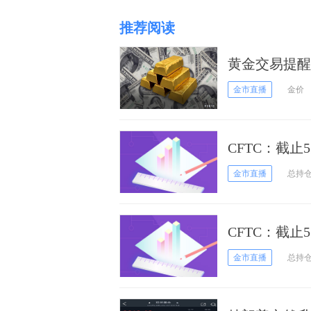
推荐阅读
黄金交易提醒
跳涨逾20美
金市直播
金价
CFTC：截止
黄金期货持仓
金市直播
总持
CFTC：截止
黄金期货和期
金市直播
总持