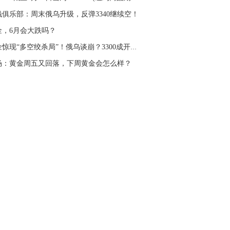
钱俱乐部：周末俄乌升级，反弹3340继续空！
金，6月会大跌吗？
黄金惊现“多空绞杀局”！俄乌谈崩？3300成开盘...
杨：黄金周五又回落，下周黄金会怎么样？