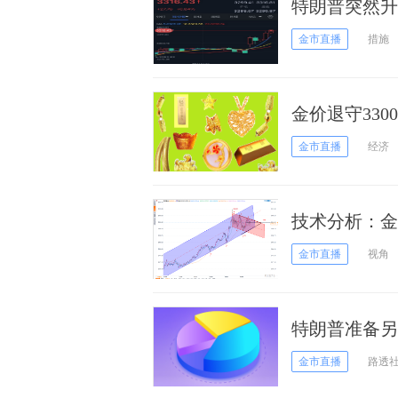
特朗普突然升
早盘飙升近2
金市直播
措施
金价退守33
威尔定生死？
金市直播
经济
技术分析：金
金市直播
视角
特朗普准备另
盯紧PCE报告
金市直播
路透