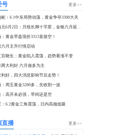
经号
土耳其官员：该协议并不针对任何特定国家，欢迎其他地区国家参与。
更多>>
7:25
彬：6.1中东局势动荡，黄金争夺3300大关
土耳其官员：土耳其、巴基斯坦和沙特阿拉伯的协议纯粹是防御性质，仅承诺在防御方面相互支持。
董镇元6月2日：月线长脚十字星，金银六月延区间
7:08
杨：黄金早盘现价3313直接空！
据国际文传电讯社：俄罗斯国防部表示，在乌克兰敖德萨附近及乔尔诺莫尔斯克击沉三艘船只。
候六月主升行情启动
7:02
汇百晓生：黄金陷入震荡，趋势看涨不变
金十数据8月7日讯，拉卡拉公告，2026年上半年营业收入32.57亿元，同比增长22.86%。归属于上市公司股东的净利润6.69亿元，同比增长191.67%。归属于上市公司股东的扣除非经常性损益的净利润2.19亿元，同比增长50.28%。公司利润分配预案为：以10.87亿股为基数，向全体股东每10股派发现金红利2元(含税)，不以公积金转增股本。
末两大利好 六月做多为主
6:41
发利好，四大消息影响节后走势！
金十数据8月7日讯，广东省国资委召开省属企业上半年经济形势分析会议。会议指出，截至6月末，省国资委监管企业资产总额2.99万亿元，同比增长6.2%，1—6月累计实现营业收入3726.48亿元，实现利润总额253.03亿元，分别同比增长7%和11.8%，上半年经济运行总体平稳、向上向好。会议强调，要着力抓好国有经济布局优化和结构调整，科学制定“十五五”规划，推动交通、能源、水务、建筑、矿产等基础领域提质升级，加快布局人工智能、先进生物制造、新一代信息技术、海洋牧场、低空经济、新型储能等前沿赛道，加快培育产业龙头与创新主体。（广东国资）
狼：周五黄金3280多，先收割一波
6:20
金：高开未必强，早间还是空
印度证券交易委员会：已停止对合规实体的年度检查。
宝：6.2黄金三角震荡，日内高抛低吸
5:42
市场消息：俄罗斯野莓公司表示，尽管成为乌克兰无人机袭击的目标，仍将开设新的“合作伙伴枢纽”用于货物仓储。
演直播
更多>>
4:28