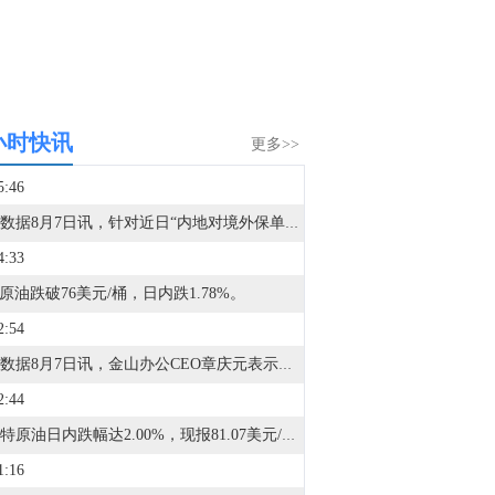
小时快讯
更多>>
5:46
金十数据8月7日讯，针对近日“内地对境外保单收益征收20%个人所得税”的传闻，香港立法会保险界议员陈沛良回复表示，有关讨论主要与税务“共同申报准则”（CRS）及个人境外收入申报安排有关，截至目前尚未收到有关部门发布的正式政策文件或执行细节，相关信息均来自新闻报道。陈沛良指出，中国居民就境外投资收益依法申报及缴税的要求一直存在，覆盖所有境外投资收益，并非专门针对保险产品。近期由于内地部分区域开始实际执行相关准则，才引发市场热议。他同时提到香港保单的收益空间：目前香港储蓄型保险收益水平约6%至6.5%，内地同类产品约3%，即使扣除税付，香港保单仍有接近两个百分点的净收益优势，相信不会大幅削减内地访客来港投保的意愿。他认为香港保险产品设计灵活、可多元货币配置，在财富传承与规划上仍具竞争力。陈沛良还表示，暂无需在立法会就此提出质询。（一财）
4:33
I原油跌破76美元/桶，日内跌1.78%。
2:54
金十数据8月7日讯，金山办公CEO章庆元表示，未来大模型会慢慢平权，可能会变成像基础云服务，随时可以获得，没有无法替代的壁垒；当大模型趋同，办公软件真正的护城河是上下文，谁的上下文最厚、最懂用户，谁就能在AI时代活下来。这不是技术问题，是积累问题。
2:44
布伦特原油日内跌幅达2.00%，现报81.07美元/桶。
1:16