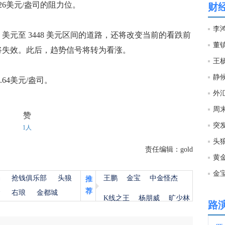
26美元/盎司的阻力位。
财
18:3
李鸿
美元至 3448 美元区间的道路，还将改变当前的看跌前
数将失效。此后，趋势信号将转为看涨。
18:3
王
静
64美元/盎司。
18:3
外
周
赞
18:3
突
1人
头
责任编辑：gold
18:3
黄
金
杨
抢钱俱乐部
头狼
王鹏
金宝
中金怪杰
推
18:3
荐
金
右琅
金都城
K线之王
杨朋威
旷少林
路
18:3