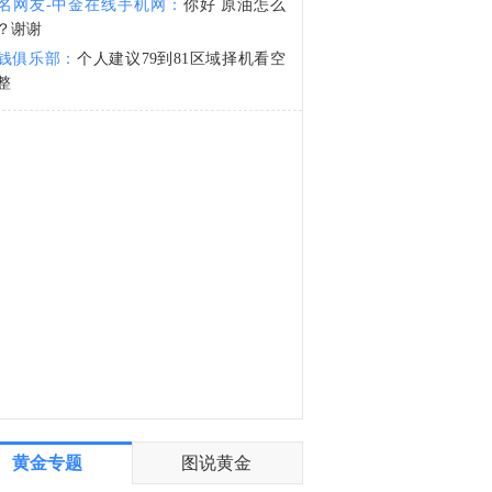
名网友-中金在线手机网：
你好 原油怎么
巴基斯坦外交部：防务协议规定，对三国中任何一国的武装袭击均应视为对所有三国的袭击。
？谢谢
3:54
钱俱乐部：
个人建议79到81区域择机看空
巴基斯坦外交部：防务协议旨在促进本地区及更广泛区域的和平、安全与稳定，以实现安全、繁荣的未来。
整
黄金专题
图说黄金