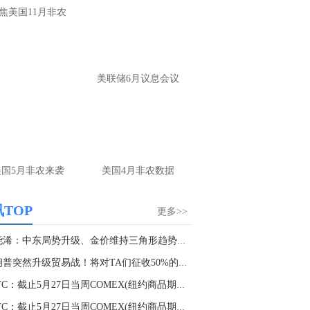
焦美国11月非农
美联储6月议息会议
美国5月非农来袭
美国4月非农数据
TOP
更多>>
张尧浠：中东局势升级、金价维持三角形趋势调整...
特朗普突然升级贸易战！将对TA们征收50%的关税 ...
CFTC：截止5月27日当周COMEX(纽约商品期货交易...
CFTC：截止5月27日当周COMEX(纽约商品期货交易...