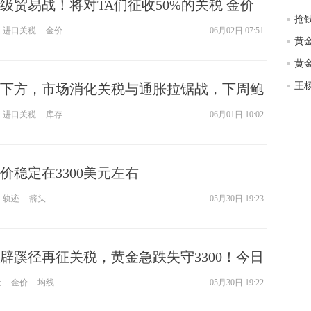
级贸易战！将对TA们征收50%的关税 金价
抢
8美元
进口关税
金价
06月02日 07:51
黄
王
00下方，市场消化关税与通胀拉锯战，下周鲍
进口关税
库存
06月01日 10:02
价稳定在3300美元左右
轨迹
箭头
05月30日 19:23
辟蹊径再征关税，黄金急跌失守3300！今日
社
金价
均线
05月30日 19:22