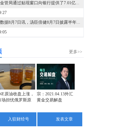
香港金管局通过贴现窗口向银行提供了7.01亿港元的流动性。
9:27
金十数据8月7日讯，汤臣倍健8月7日披露半年报，公司上半年实现营业收入36.71亿元，同比增长3.94%；归属于上市公司股东的净利润6.03亿元，同比下降18.11%；基本每股收益0.36元/股。报告期内，公司业绩主要受到期间费用支付增加、对外投资及购买理财产品增加以及偿还到期贴现票据减少的影响。
9:05
市场消息：欧盟对5名支持俄罗斯军工产业的人员实施制裁。
频
8:26
更多>>
土耳其官员：该协定不会废除或取代任何双边、多边协议。
8:21
金十数据8月7日讯，沃格光电公告，公司控股股东、实际控制人易伟华及持股5%以上股东辉睿1号私募投资基金的管理人深圳中锦程资产管理有限公司收到证监会江西监管局出具的《行政处罚事先告知书》。因在股份协议转让中未如实披露转让总价款及支付方式，导致相关公告存在虚假记载，证监会拟对易伟华给予警告并罚款150万元，对深圳中锦程资产管理有限公司给予警告并罚款100万元。上述事项与公司经营无关，不会对生产经营产生重大影响。
8:08
INE原油收盘上涨，
宗：2021.04.13外汇
盛文兵：通胀预期
栾雪：
市场担忧俄罗斯原
黄金交易解盘
再度升温 且看美联
外汇上
西班牙政府：如果意大利在8月9日前未取消针对来自西班牙旅客的边境管控措施，西班牙将采取相应反制措施。
油出口受阻
储如何应对
7:54
入驻财经号
发表文章
金十数据8月7日讯，天康生物公告，2026年7月销售生猪39.61万头，环比下降0.88%，同比增长27.45%；销售收入3.93亿元，环比增长3.42%，同比下降12.47%；商品猪销售均价9.68元/公斤，环比增长10.00%。2026年1-7月累计销售生猪224.44万头，同比增长13.62%；累计销售收入24.45亿元，同比下降14.84%。自2026年6月起公司将羌都畜牧纳入合并报表范围，上年同期基数含羌都畜牧数据。
7:35