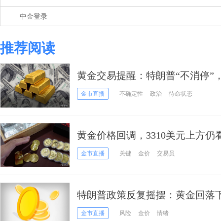
中金登录
推荐阅读
黄金交易提醒：特朗普“不消停”
裁，金价或延续涨势
金市直播
不确定性
政治
待命状态
黄金价格回调，3310美元上方仍
金市直播
关键
金价
交易员
特朗普政策反复摇摆：黄金回落下
险信号
金市直播
风险
金价
情绪