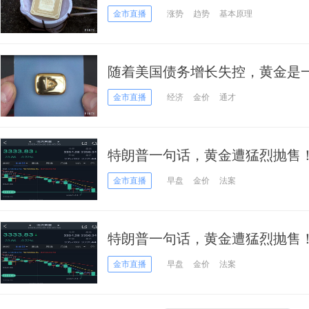
金市直播
涨势
趋势
基本原理
随着美国债务增长失控，黄金是
金市直播
经济
金价
通才
特朗普一句话，黄金遭猛烈抛售！
元 盯住这些支撑和阻力
金市直播
早盘
金价
法案
特朗普一句话，黄金遭猛烈抛售！
盯住这些支撑和阻力
金市直播
早盘
金价
法案