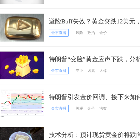
避险Buff失效？黄金突跌12美
点”？
金市直播
风险
政治
金价
特朗普“变脸”黄金应声下跌，分
涨
金市直播
专业
因素
大棒
特朗普引发金价回调、接下来如何走？
师最新金价技术分析
金市直播
关税
金价
法案
技术分析：预计现货黄金价将跌向3