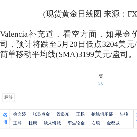
(现货黄金日线图 来源：FXStr
Valencia补充道，看空方面，如果金价
司，预计将跌至5月20日低点3204美元
简单移动平均线(SMA)3199美元/盎司。
赞
1人
标签
徐文婷
张良点金
景良东
王杨
抢钱俱乐部
头狼
名
博
王导
杜康
秋末悔城
李生论金
右琅
金都城