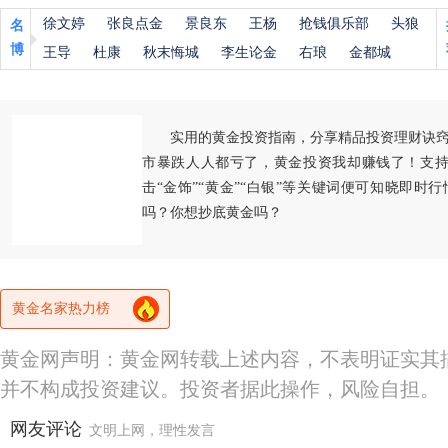
徐文婷
张良点金
景良东
王杨
抢钱俱乐部
头狼
名
博
王导
杜康
秋末悔城
李生论金
右琅
金都城
实用的黄金投资指南，分享精品投资理财诀
市暴跌人人都亏了，黄金投资我却赚钱了！支持
击“金饰”“黄金”“白银”等关键词便可知晓即时
吗？你想抄底黄金吗？
黄金名家热力榜
黄金网声明：黄金网转载上述内容，不表明证实其
并不构成投资建议。投资者据此操作，风险自担。
网友评论
文明上网，理性发言