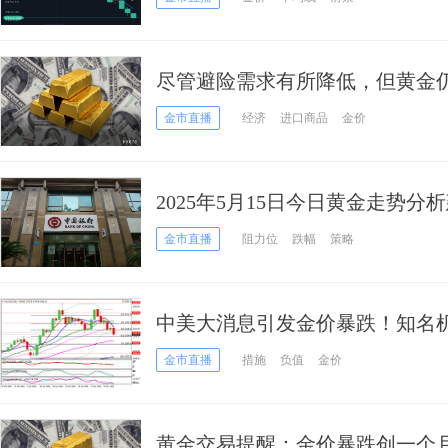
尽管避险需求有所降低，但黄金
金市直播
经济
进口商品
金价
2025年5月15日今日黄金走势分
金市直播
阻力位
跌幅
策略
中美大消息引发金价暴跌！知名机
位 盯住这些重要支撑和阻力
金市直播
措施
负值
金价
黄金交易提醒：金价暴跌创一个