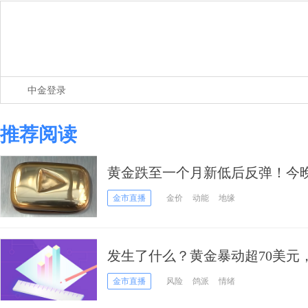
中金登录
推荐阅读
黄金跌至一个月新低后反弹！今晚P
否引爆行情？
金市直播
金价
动能
地缘
发生了什么？黄金暴动超70美元，
大风暴来袭
金市直播
风险
鸽派
情绪