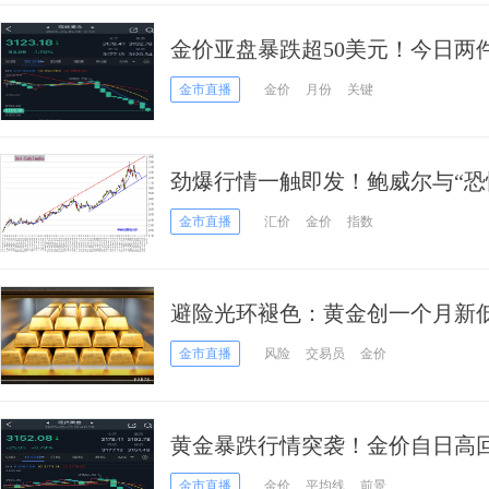
金价亚盘暴跌超50美元！今日两件大事
师最新金价交易分析
金市直播
金价
月份
关键
劲爆行情一触即发！鲍威尔与“恐
元指数、日元、欧元、英镑、澳
金市直播
汇价
金价
指数
避险光环褪色：黄金创一个月新
金市直播
风险
交易员
金价
黄金暴跌行情突袭！金价自日高回落逾4
席分析师金价技术前景分析
金市直播
金价
平均线
前景