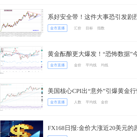
系好安全带！这件大事恐引发剧烈
数、日元、欧元、英镑、人民币
金市直播
汇价
目标
指数
黄金酝酿更大爆发！“恐怖数据”今日登
析师黄金技术前景分析
金市直播
金价
平均线
均线
美国核心CPI出“意外”引爆黄金
如何交易黄金？
金市直播
人数
平均线
金价
FX168日报:金价大涨近20美