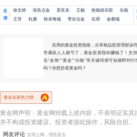
徐文婷
张良点金
景良东
王杨
抢钱俱乐部
头狼
名
博
王导
杜康
秋末悔城
李生论金
右琅
金都城
实用的黄金投资指南，分享精品投资理财诀
市暴跌人人都亏了，黄金投资我却赚钱了！支持
击“金饰”“黄金”“白银”等关键词便可知晓即时
吗？你想抄底黄金吗？
黄金名家热力榜
黄金网声明：黄金网转载上述内容，不表明证实其
并不构成投资建议。投资者据此操作，风险自担。
网友评论
文明上网，理性发言