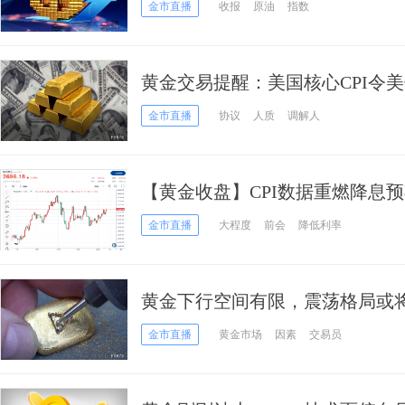
重大消息 特朗普考虑“拯救TikTok
金市直播
收报
原油
指数
黄金交易提醒：美国核心CPI令
沙停火协议，关注“恐怖数据”
金市直播
协议
人质
调解人
【黄金收盘】CPI数据重燃降息
2700
金市直播
大程度
前会
降低利率
黄金下行空间有限，震荡格局或
金市直播
黄金市场
因素
交易员