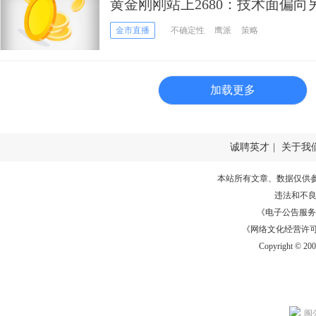
黄金刚刚站上2680：技术面偏
CPI定乾坤
金市直播
不确定性
鹰派
策略
加载更多
诚聘英才
|
关于我
本站所有文章、数据仅供
违法和不
《电子公告服务许可证
《网络文化经营许可证》
Copyright © 20
闽公