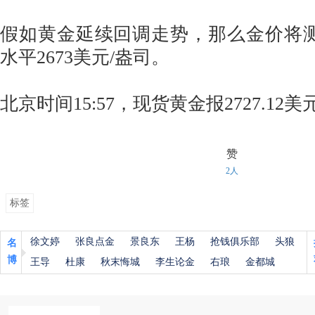
假如黄金延续回调走势，那么金价将测试
水平2673美元/盎司。
北京时间15:57，现货黄金报2727.12美
赞
2人
标签
徐文婷
张良点金
景良东
王杨
抢钱俱乐部
头狼
名
博
王导
杜康
秋末悔城
李生论金
右琅
金都城