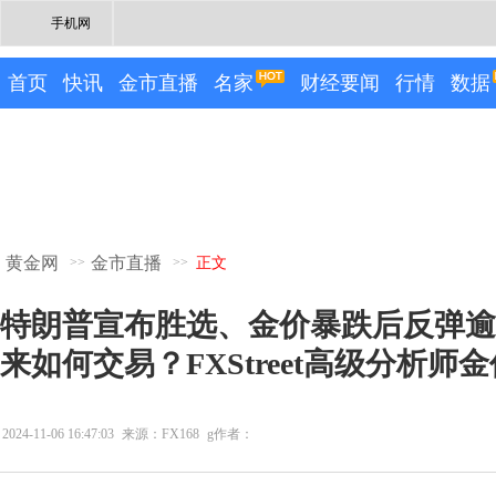
手机网
首页
快讯
金市直播
名家
财经要闻
行情
数据
黄金网
金市直播
>>
>>
正文
特朗普宣布胜选、金价暴跌后反弹逾2
来如何交易？FXStreet高级分析师
2024-11-06 16:47:03
来源：FX168
g作者：