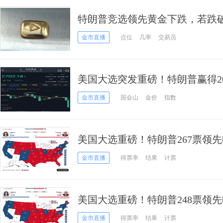
特朗普竞选领先黄金下跌，若跌破2
金市直播
点位
几率
交易员
美国大选突发重磅！特朗普赢得20
逾40美元、美元飙升185点 知
金市直播
国会山
金价
指数
美国大选重磅！特朗普267票领先
选押注飙升至99% 美元暴涨、金
金市直播
得票率
结果
计票
美国大选重磅！特朗普248票领先
选押注飙升至99% 美元暴涨、金
金市直播
得票率
结果
计票