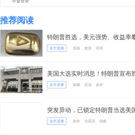
中金登录
推荐阅读
特朗普胜选，美元强势、收益率
金市直播
风险
政策
区间
美国大选实时消息！特朗普宣布
大跌
金市直播
制裁
石油
金价
突发异动，已锁定特朗普当选美国
美元
金市直播
金价
交易员
指数