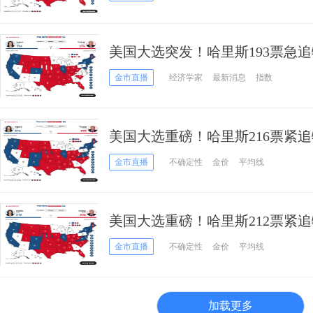
美国大选突发！哈里斯193票急追
105、金价反弹逼近2740 关键
金市直播
经济学家
最新消息
指数
选票
美国大选重磅！哈里斯216票紧追
低大涨逾12美元 首席分析师黄金
金市直播
不确定性
金价
平均线
美国大选重磅！哈里斯212票紧追
低大涨逾12美元 首席分析师黄金
金市直播
不确定性
金价
平均线
加载更多