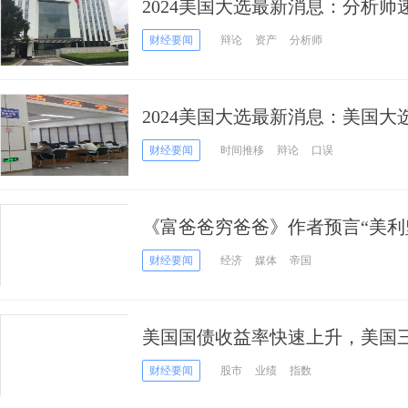
2024美国大选最新消息：分析师速
登表现太差，特朗普胜选几率更
财经要闻
辩论
资产
分析师
2024美国大选最新消息：美国
危机
财经要闻
时间推移
辩论
口误
《富爸爸穷爸爸》作者预言“美利
帝国的崩溃相似
财经要闻
经济
媒体
帝国
美国国债收益率快速上升，美国
财经要闻
股市
业绩
指数