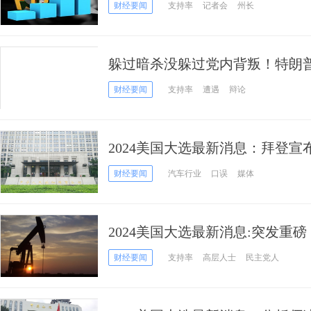
误，特朗普或坐收渔利！
财经要闻
支持率
记者会
州长
躲过暗杀没躲过党内背叛！特朗
四年后大选
财经要闻
支持率
遭遇
辩论
2024美国大选最新消息：拜登
特朗普败选 没信心和平移交权力
财经要闻
汽车行业
口误
媒体
2024美国大选最新消息:突发重
选！
财经要闻
支持率
高层人士
民主党人