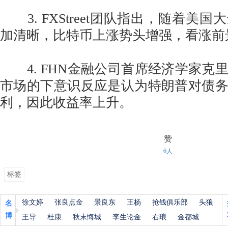
3. FXStreet团队指出，随着美
加清晰，比特币上涨势头增强，看涨前
4. FHN金融公司首席经济学家克
市场的下意识反应是认为特朗普对债
利，因此收益率上升。
赞
6人
标签
徐文婷
张良点金
景良东
王杨
抢钱俱乐部
头狼
名
博
王导
杜康
秋末悔城
李生论金
右琅
金都城