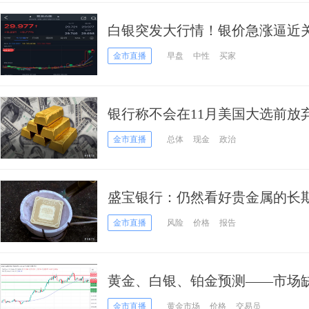
白银突发大行情！银价急涨逼近关键水
最新白银技术分析
金市直播
早盘
中性
买家
银行称不会在11月美国大选前放
金市直播
总体
现金
政治
盛宝银行：仍然看好贵金属的长
金市直播
风险
价格
报告
黄金、白银、铂金预测——市场
缓，白银上涨明显，铂金继续反
金市直播
黄金市场
价格
交易员