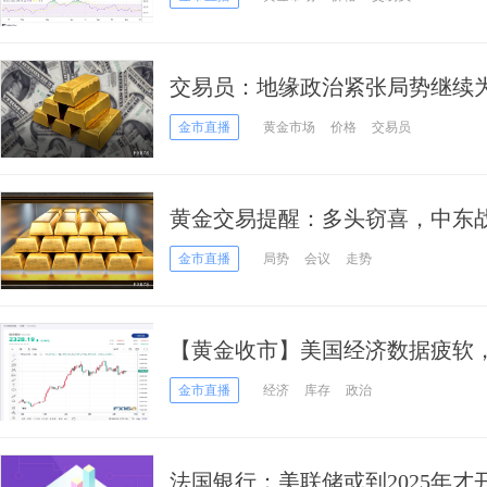
交易员：地缘政治紧张局势继续
金市直播
黄金市场
价格
交易员
黄金交易提醒：多头窃喜，中东
数据和英国央行决议
金市直播
局势
会议
走势
【黄金收市】美国经济数据疲软
小幅下滑
金市直播
经济
库存
政治
法国银行：美联储或到2025年才