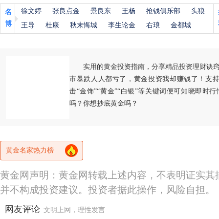
徐文婷
张良点金
景良东
王杨
抢钱俱乐部
头狼
名
博
王导
杜康
秋末悔城
李生论金
右琅
金都城
实用的黄金投资指南，分享精品投资理财诀
市暴跌人人都亏了，黄金投资我却赚钱了！支持
击“金饰”“黄金”“白银”等关键词便可知晓即时
吗？你想抄底黄金吗？
黄金名家热力榜
黄金网声明：黄金网转载上述内容，不表明证实其
并不构成投资建议。投资者据此操作，风险自担。
网友评论
文明上网，理性发言