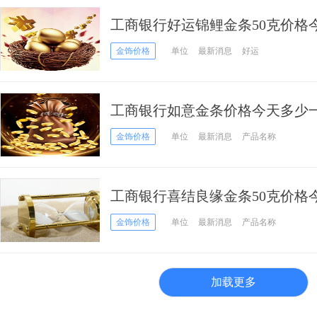
工商银行好运锦鲤金条50克价格今
月18日）
金饰价格
单位
最新消息
好运
工商银行如意金条价格今天多少一克
金饰价格
单位
最新消息
产品名称
工商银行喜结良缘金条50克价格今
月18日）
金饰价格
单位
最新消息
产品名称
加载更多