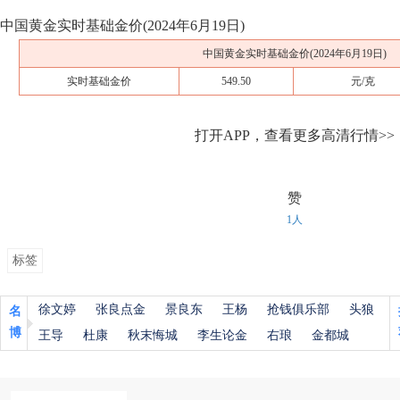
中国黄金实时基础金价(2024年6月19日)
中国黄金实时基础金价(2024年6月19日)
实时基础金价
549.50
元/克
打开APP，查看更多高清行情>>
赞
1人
标签
徐文婷
张良点金
景良东
王杨
抢钱俱乐部
头狼
名
博
王导
杜康
秋末悔城
李生论金
右琅
金都城