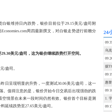
，现货白银维持日内跌势，银价目前位于29.15美元/盎司附
onomies.com周四最新撰文，对白银走势进行前瞻分
24
09:3
破重要29.30美元/盎司，这为银价继续跌势打开空间。
09:2
美元/盎司。
09:1
银价格昨日呈现明显的升势，一度测试30.06美元/盎司，这一
09:1
落。值得注意的是，银价开始今日交易后出现强劲的跌
整体看空情景在未来一段时间仍然有效。银价首个目标是测
料延续跌势至27.65美元/盎司。
09:1