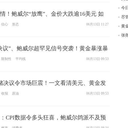
匿
今日
度
情！鲍威尔“放鹰”、金价大跌逾16美元 如
尽
徐
信心
形态
06月13日 11:27
师财
匿
怎
决议”、鲍威尔超罕见信号突袭！黄金暴涨暴
徐
 比特币6.8万剧烈震荡
略
限制性
平均线
06月13日 09:53
htt
联储决议令市场巨震！一文看清美元、黄金发
收报
原油
06月13日 09:53
：CPI数据令多头狂喜，鲍威尔鸽派不及预
头机会？机构点评汇总
概率
消费者
06月13日 08:34