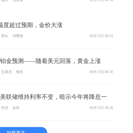
温幅度超过预期，金价大涨
势头
消费者
06月13日 08:33
铂金预测——随着美元回落，黄金上涨
他贵金属开始反弹
交易员
报告
06月13日 08:28
美联储维持利率不变，暗示今年将降息一
守住2350美元关口
经济
金价
06月13日 08:28
加载更多