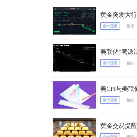
黄金突发大行
何交易黄金？
金市直播
指标
美联储“鹰派
跌回落2317
金市直播
信心
美CPI与美
生了什么
金市直播
信心
黄金交易提醒
期，仍留给空
金市直播
经济