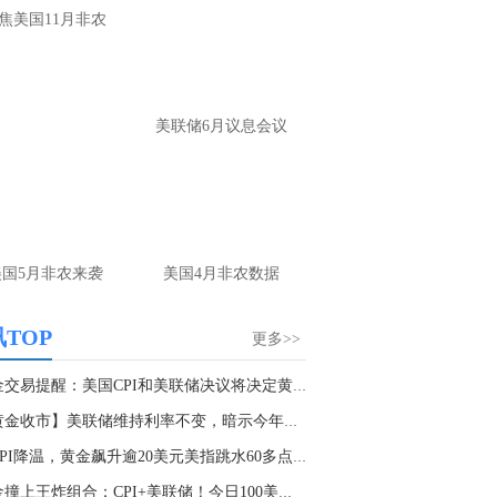
大家第一时间获取最新策略和实时指
焦美国11月非农
导， 关注老师财经号主页：
p://mp.cnfol.com/user/58676
名网友-中金在线手机网：
黄金多，看到什
美联储6月议息会议
位置呢？
文婷：
冲破75，看85-4400附近，行情瞬息
变，盘中机会转瞬即逝。 为了让大家第一
间获取最新策略和实时指导， 关注老师财
主页：http://mp.cnfol.com/user/58676
美国5月非农来袭
美国4月非农数据
名网友-中金在线手机网：
能回撤到30
文婷：
先看破了40会到30，最新策略和实
TOP
更多>>
时指导， 关注老师财经号主页：
p://mp.cnfol.com/user/58676
黄金交易提醒：美国CPI和美联储决议将决定黄金...
【黄金收市】美联储维持利率不变，暗示今年将降...
名网友-中金在线手机网：
止损多少 老师
美CPI降温，黄金飙升逾20美元美指跳水60多点，...
文婷：
7美金
黄金撞上王炸组合：CPI+美联储！今日100美元暴...