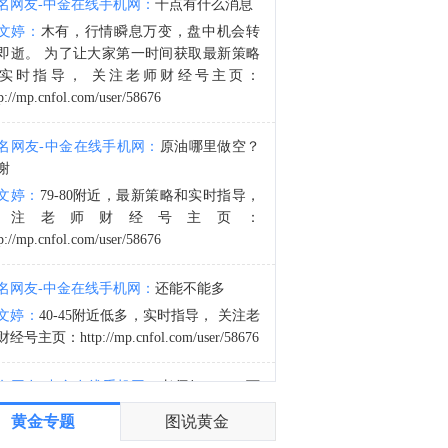
名网友-中金在线手机网：
十点有什么消息
全球最大黄金ETF--SPDR Gold Trust持仓较上日增加2.818吨，当前持仓量为1017.537吨。
文婷：
木有，行情瞬息万变，盘中机会转
5:37
即逝。 为了让大家第一时间获取最新策略
零售外汇经纪商客户仓位报告正实时更新，助你一览市场多空情绪！欢迎点击查看
实时指导， 关注老师财经号主页：
p://mp.cnfol.com/user/58676
名网友-中金在线手机网：
原油哪里做空？
谢
文婷：
79-80附近，最新策略和实时指导，
关注老师财经号主页：
p://mp.cnfol.com/user/58676
名网友-中金在线手机网：
还能不能多
文婷：
40-45附近低多，实时指导， 关注老
经号主页：http://mp.cnfol.com/user/58676
名网友-中金在线手机网：
老师好，4345可
多吗？
黄金专题
图说黄金
文婷：
40-45附近多，带上止损博弈，为了