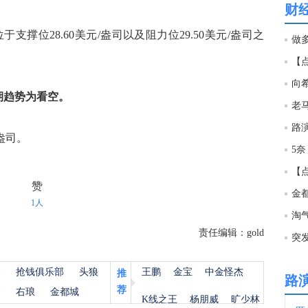
财
08:3
将位于支撑位28.60美元/盎司以及阻力位29.50美元/盎司之
做
基辅
08:3
的预期趋势为看空。
08:2
/盎司。
5奈
08:2
赞
1人
08:2
淘
责任编辑：gold
突
08:1
杨
抢钱俱乐部
头狼
王鹏
金宝
中金怪杰
推
路
荐
金
右琅
金都城
08:1
K线之王
杨朋威
旷少林