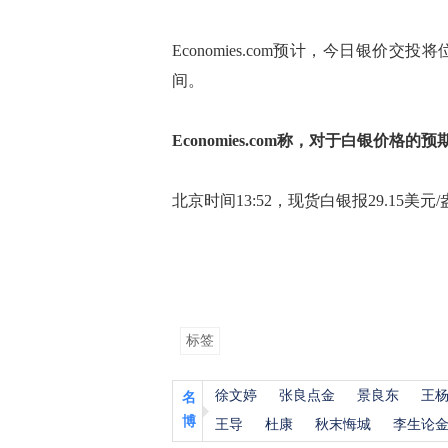
Economies.com预计，今日银价交投
间。
Economies.com称，对于白银价格
北京时间13:52，现货白银报29.15美元
标签
徐文婷
张良点金
景良东
王
名
博
王导
杜康
秋末悔城
李生论