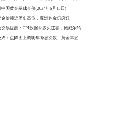
名网友-中金在线手机网：
二十美金的幅
中国黄金基础金价(2024年6月13日)
。70一50？。
管金价接近历史高位，亚洲购金仍疯狂
文婷：
带上止损博弈，实时指导， 关注老
经号主页：http://mp.cnfol.com/user/58676
黄金交易提醒：CPI数据令多头狂喜，鲍威尔鸽派...
张尧浠：点阵图上调明年降息次数、黄金年底又现...
名网友-中金在线手机网：
老师好，金现在
样操作？
文婷：
70附近高空，50附近低多，最新策
和实时指导， 关注老师财经号主页：
p://mp.cnfol.com/user/58676