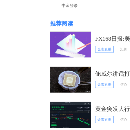
中金登录
推荐阅读
FX168日报
元、黄金发生
金市直播
汇价
鲍威尔讲话打
师：空头目标或
金市直播
信心
黄金突发大行
何交易黄金？
金市直播
信心