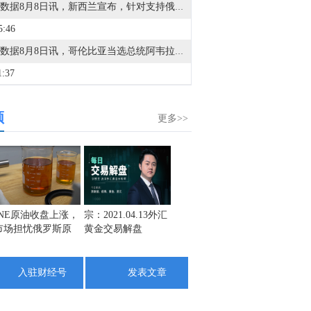
金十数据8月8日讯，新西兰宣布，针对支持俄罗斯个人和实体实施更多制裁，此前美国参议院通过了一项新法案，旨在打击该国的石油和天然气收入。新西兰外交部长温斯顿·彼得斯周六在一份声明中表示，这是新西兰对俄第36轮制裁措施，此次制裁针对33名个人和机构。
5:46
金十数据8月8日讯，哥伦比亚当选总统阿韦拉多·德拉埃斯普列亚7日在哥西南部城市卡利一座大学体育馆宣誓就职，正式开始为期4年的总统任期。
1:37
金十数据8月8日讯，据一名美国官员称，乌克兰已同意不针对一些非俄罗斯籍的油轮以及对哈萨克斯坦原油出口至关重要的黑海基础设施。此前，上个月对船只的袭击导致装货中断。该美国官员表示，乌克兰已设立联络点，以便商业航运公司能够沟通信息并确保安全通行。此次承诺是在美国高级政府领导人与乌克兰领导层举行会议后达成的，标志着可能在地区石油运输量增加方面迈出重要一步。此前，由于近期多次袭击发生在俄罗斯新罗西斯克的里海管道联盟终端附近，导致该地区的活动大幅降温。
频
0:18
更多>>
VIP限时95折，全新持仓报告焕新升级，新增期权增减占比，获取多空突破动能！月均342元/月起>>
0:16
查看今日快讯信息
0:03
INE原油收盘上涨，
宗：2021.04.13外汇
盛文兵：通胀预期
栾雪：
市场担忧俄罗斯原
黄金交易解盘
再度升温 且看美联
外汇上
1. 美参议院通过一项对俄能源领域制裁法案。2. 美国情报部门：俄罗斯可能以有限攻击试探北约决心。3. 俄罗斯国防部：俄罗斯军队在过去一周击中了34艘乌克兰军方使用的舰艇。4. 俄罗斯国防部：过去一周，俄罗斯武装部队对防御工业企业和物流中心发起了两次大规模打击和12次集群打击。5. 据国际文传电讯社：俄罗斯国防部表示，在乌克兰敖德萨附近及乔尔诺莫尔斯克击沉三艘船只。6. 根据乌克兰国家石油天然气公司，俄罗斯在夜间袭击了7个天然气生产地点。7. 据华尔街日报：美国情报部门将德国机场发生的爆炸无人机事件与俄罗斯联系起来。8. 欧盟外交与安全政策高级代表卡拉斯：欧盟今天通过了针对五名参与俄罗斯军事工业综合体的个人的新制裁名单。欧盟必须继续加大对俄罗斯的压力，直到莫斯科结束战争。
油出口受阻
储如何应对
4:10
入驻财经号
发表文章
冲突情况1. 也门海军称挫败一起红海油轮袭击企图。2. 胡塞武装声明：也门武装部队对沙特集结力量，以及其位于萨赫恩·金恩（Saḥn al-Jinn）营地内的相关弹药库、车辆和军事装备发动了打击。美伊谈判1. 伊朗总统：伊方未在涉谅解备忘录的谈判中作任何让步。2. 据Axios：一名调解国的外交官称，伊朗谈判人员正在等待伊朗最高国家安全委员会就与阿曼和美国达成的协议作出最终批准。该外交官表示，“我们预计很快会获得这一批准。”霍尔木兹海峡1. 贝森特：霍尔木兹海峡将失去重要性。2. 伊朗副外长：波斯湾地区安全应由本地区国家共同维护。3. 航运情报公司Kpler：本周仅有6艘油轮通过霍尔木兹海峡。4. 伊朗官员称已与阿曼就霍尔木兹海峡通行问题明确总体框架。5. 美官员：预计伊朗与阿曼将很快就霍尔木兹海峡问题达成协议。6. 伊朗德黑兰市长扎卡尼：想通过霍尔木兹海峡，必须取消制裁并支付赔偿。其他：1. 黎巴嫩：黎以谈判在边界问题等方面取得进展。2. 美国将13个实体列入涉伊朗制裁名单。3. 据伊通社（IRNA）：伊朗副外长表示，海湾安全必须由地区国家确保，无需外部干涉。4. 伊朗外长阿拉格齐：面对世界上最昂贵的军事力量，伊朗强大的武装部队已经展示了自身的战备状态、能力和实力。5. 土耳其、沙特阿拉伯和巴基斯坦签署联合防务协议，防务协议规定，对三国中任何一国的武装袭击均应视为对所有三国的袭击。
2:52