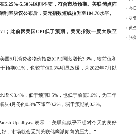
.25%-5.50%区间不变，符合市场预期。美联储点阵
匿
今日
度
储利率决议公布后，美元指数短线拉升至104.70水平。
尽
徐
师财
4.71；此前因美国CPI低于预期，美元指数一度大跌至
匿
怎
徐
5月消费者物价指数(CPI)同比增长3.3%，较前值和
略
于预期0.1%，也较前值0.3%明显放缓，为2022年7月以
htt
增长3.4%，低于预期3.5%，也低于前值3.6%，为三年
从4月份的0.3%下降至0.2%，弱于预期的0.3%。
resh Upadhyaya表示：“美联储似乎不想对今天的良好
良好，市场就会受到美联储鹰派倾向的压力。”