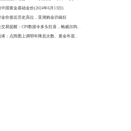
名网友-中金在线手机网：
二十美金的幅
中国黄金基础金价(2024年6月13日)
。70一50？。
管金价接近历史高位，亚洲购金仍疯狂
文婷：
带上止损博弈，实时指导， 关注老
经号主页：http://mp.cnfol.com/user/58676
黄金交易提醒：CPI数据令多头狂喜，鲍威尔鸽派...
张尧浠：点阵图上调明年降息次数、黄金年底又现...
名网友-中金在线手机网：
老师好，金现在
样操作？
文婷：
70附近高空，50附近低多，最新策
和实时指导， 关注老师财经号主页：
p://mp.cnfol.com/user/58676