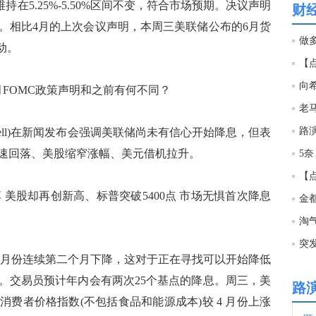
在5.25%-5.50%区间不变，符合市场预期。决议声明
财
。相比4月的上次会议声明，本周三美联储公布的6月货
04:0
做
动。
03:5
FOMC政策声明和之前有何不同？
03:5
Powell)在新闻发布会强调美联储尚未有信心开始降息，但表
速回落、美股缩窄涨幅、美元借机拉升。
5奈
03:4
 美股却再创新高、标普突破5400点 市场无惧首次降息
03:4
淘
突
03:4
标5月份连续第二个月下降，这对于正在寻找可以开始降低
。交易员预计年内会有两次25个基点的降息。周三，美
路
03:3
费者价格指数(不包括食品和能源成本)较 4 月份上涨