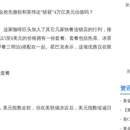
让
聚
抢先微软和英伟达“斩获”4万亿美元估值吗？
htt
惠。这家咖啡巨头加入了其它几家快餐连锁店的行列，推
匿
么
以以5至6美元的价格拥有一份套餐。套餐包括热茶、冰茶
徐
早餐三明治)搭配在一起。星巴克表示，这项优惠仅在限
万
时
经号
元套餐
匿
徐
资讯
htt
响，美元指数走软，但在美联储决议后，美元指数缩减日
匿
徐