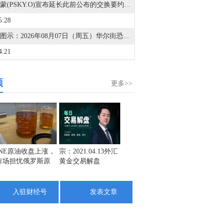
派拉蒙(PSKY.O)宣布延长此前公布的交换要约和要约收购的到期日期。
5:28
金十图示：2026年08月07日（周五）华尔街恐惧与贪婪指数（美盘后）
4:21
据美国证券交易委员会（SEC）文件显示，AT&T(T.N)提交了发行12亿欧元浮动利率全球票据的最终条款文件，该票据将于2028年到期。
频
3:41
更多>>
道琼斯指数8月7日（周五）收盘上涨151.42点，涨幅0.28%，报54036.52点；标普500指数8月7日（周五）收盘上涨47.63点，涨幅0.62%，报7757.59点；纳斯达克综合指数8月7日（周五）收盘上涨342.26点，涨幅1.30%，报26690.62点。
3:36
截止至8月4日当周CFTC商品类商业持仓报告在金十数据中心更新啦！欢迎点击查看>>
3:34
INE原油收盘上涨，
宗：2021.04.13外汇
盛文兵：通胀预期
栾雪：
市场担忧俄罗斯原
黄金交易解盘
再度升温 且看美联
外汇上
截止至8月4日当周CFTC外汇类商业持仓报告在金十数据中心更新啦！欢迎点击查看>>
油出口受阻
储如何应对
3:32
入驻财经号
发表文章
截止至8月4日当周CFTC商品类非商业持仓报告在金十数据中心更新啦！欢迎点击查看>>
3:30