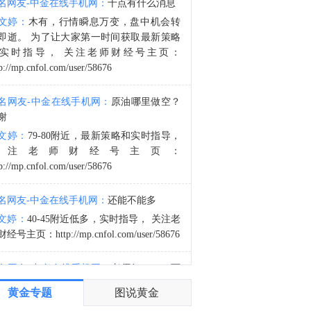
名网友-中金在线手机网：
十点有什么消息
金十数据8月8日讯，当地时间7日获悉，伊朗议会国家安全与外交政策委员会发言人哈桑·卡什卡维表示，伊朗与阿曼已明确霍尔木兹海峡航运相关的谅解备忘录的总体框架，最终文本及具体细节将于近期对外公布。8月6日，伊朗方面公开拟议的霍尔木兹海峡战略管理方案初步文本细节，内容包括禁止敌对方面通过海峡等，违反规定者将被处以最高达货物价值20%的罚款。伊朗近期多次强调，霍尔木兹海峡相关安排应仅由伊朗和阿曼协商决定，绝不接受任何外部势力介入。而美国总统特朗普6日表示，美方正参与有关霍尔木兹海峡的谈判。（央视新闻）
文婷：
木有，行情瞬息万变，盘中机会转
4:11
即逝。 为了让大家第一时间获取最新策略
美国商品期货交易委员会（CFTC）：截至8月4日当周，日元净空头头寸为45,473份合约。欧元净空头头寸为58,091份合约。英镑净空头头寸为57,814份合约。瑞郎净空头头寸为32,822份合约。
实时指导， 关注老师财经号主页：
p://mp.cnfol.com/user/58676
名网友-中金在线手机网：
原油哪里做空？
谢
文婷：
79-80附近，最新策略和实时指导，
关注老师财经号主页：
p://mp.cnfol.com/user/58676
名网友-中金在线手机网：
还能不能多
文婷：
40-45附近低多，实时指导， 关注老
经号主页：http://mp.cnfol.com/user/58676
名网友-中金在线手机网：
老师好，4345可
多吗？
黄金专题
图说黄金
文婷：
40-45附近多，带上止损博弈，为了