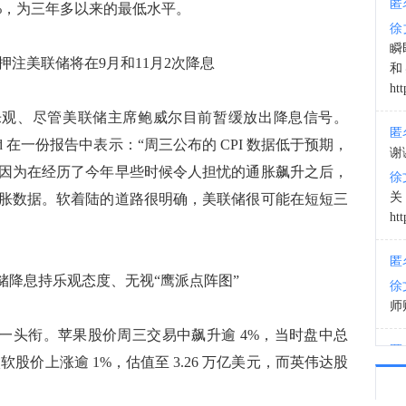
匿
.4%，为三年多以来的最低水平。
徐
03:3
瞬
押注美联储将在9月和11月2次降息
和
htt
乐观、尽管美联储主席鲍威尔目前暂缓放出降息信号。
匿
r Weinand 在一份报告中表示：“周三公布的 CPI 数据低于预期，
谢
息，因为在经历了今年早些时候令人担忧的通胀飙升之后，
徐
胀数据。软着陆的道路很明确，美联储很可能在短短三
htt
匿
储降息持乐观态度、无视“鹰派点阵图”
徐
师财
第一头衔。苹果股价周三交易中飙升逾 4%，当时盘中总
匿
微软股价上涨逾 1%，估值至 3.26 万亿美元，而英伟达股
以
。
徐