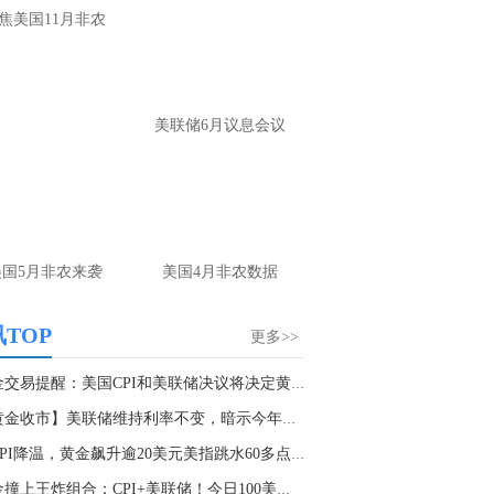
大家第一时间获取最新策略和实时指
焦美国11月非农
导， 关注老师财经号主页：
p://mp.cnfol.com/user/58676
名网友-中金在线手机网：
黄金多，看到什
美联储6月议息会议
位置呢？
文婷：
冲破75，看85-4400附近，行情瞬息
变，盘中机会转瞬即逝。 为了让大家第一
间获取最新策略和实时指导， 关注老师财
主页：http://mp.cnfol.com/user/58676
美国5月非农来袭
美国4月非农数据
名网友-中金在线手机网：
能回撤到30
文婷：
先看破了40会到30，最新策略和实
TOP
更多>>
时指导， 关注老师财经号主页：
p://mp.cnfol.com/user/58676
黄金交易提醒：美国CPI和美联储决议将决定黄金...
【黄金收市】美联储维持利率不变，暗示今年将降...
名网友-中金在线手机网：
止损多少 老师
美CPI降温，黄金飙升逾20美元美指跳水60多点，...
文婷：
7美金
黄金撞上王炸组合：CPI+美联储！今日100美元暴...