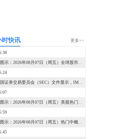
小时快讯
更多>>
6:38
金十图示：2026年08月07日（周五）全球股市指数-美洲市场（收盘）
6:24
据美国证券交易委员会（SEC）文件显示，IMG财富管理持有212股SpaceX(SPCX.O)A类股份。
6:07
金十图示：2026年08月07日（周五）美股热门股票行情一览（美股收盘）
5:59
金十图示：2026年08月07日（周五）热门中概股行情一览（美股收盘）
5:45