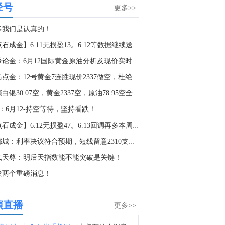
经号
截止至8月4日当周CFTC外汇类非商业持仓报告在金十数据中心更新啦！欢迎点击查看>>
更多>>
1:00
多我们是认真的！
金十数据8月8日讯，美股周五收盘，道指收涨0.28%，标普500指数涨0.6%，纳指涨1.3%。SpaceX(SPCX.O)大涨15.8%，高通(QCOM.O)涨4.6%，英伟达(NVDA.O)涨2.2%。存储概念股多数收跌，SK海力士(SKHY.O)跌近4%，美光科技(MU.O)跌0.4%。纳斯达克中国金龙指数收涨0.7%。光通信板块大涨，Applied Optoelectronics(AAOI.O)涨9%，Lumentum(LITE.O)涨6.2%，康宁(GLW.N)涨5.4%，迈威尔科技(MRVL.O)涨3.8%。
【点石成金】6.11无损盈13。6.12等数据继续送福利
9:11
向希论金：6月12国际黄金原油分析及现价实时操作建议！
据CNN：美国总统特朗普将于下周一为达琳·格雷厄姆（已故参议员林赛·格雷厄姆的妹妹）举行电话集会。
老马点金：12号黄金7连胜现价2337做空，杜绝一切马后炮！
6:55
路演白银30.07空，黄金2337空，原油78.95空全部获
美国加州州长纽森：加州正在为首次购买电动汽车的消费者提供数千美元的购车优惠。现在，购买一辆新的电动汽车最高可节省3500美元，购买二手电动汽车最高可节省1750美元。
：6月12-持空等待，坚持看跌！
8:41
【点石成金】6.12无损盈47。6.13回调再多本周送福利
金十数据8月8日讯，截至当天收盘，纽约商品交易所9月交货的轻质原油期货价格上涨89美分，收于每桶78.18美元，涨幅为1.15%；10月交货的伦敦布伦特原油期货价格上涨1.06美元，收于每桶83.55美元，涨幅为1.29%。
金都城：利率决议符合预期，短线留意2310支撑得失
4:08
气天尊：明后天指数能不能突破是关键！
乌克兰总统泽连斯基：在塞尔维亚开始了双边会谈。
发两个重磅消息！
1:32
乌克兰总统泽连斯基对美国参议院通过俄罗斯制裁法案表示感谢。
演直播
更多>>
8:54