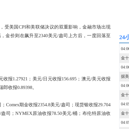
12日)，受美国CPI和美联储决议的双重影响，金融市场出现
，金价则在飙升至2340美元/盎司上方后，一度回落至
24
04:0
04:0
收报1.27921；美元/日元收报156.695；澳元/美元收报
04:0
/瑞郎收报0.89398。
04:0
Comex期金收报2354.8美元/盎司；现货银收报29.704
美元/盎司；NYMEX原油收报78.50美元/桶；布伦特原油收
04:0