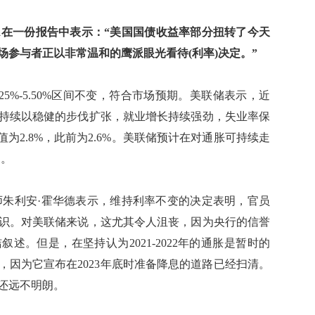
hamotta在一份报告中表示：“美国国债收益率部分扭转了今天
参与者正以非常温和的鹰派眼光看待(利率)决定。”
5%-5.50%区间不变，符合市场预期。美联储表示，近
持续以稳健的步伐扩张，就业增长持续强劲，失业率保
值为2.8%，此前为2.6%。美联储预计在对通胀可持续走
的。
投资策略师朱利安·霍华德表示，维持利率不变的决定表明，官员
识。对美联储来说，这尤其令人沮丧，因为央行的信誉
述。但是，在坚持认为2021-2022年的通胀是暂时的
，因为它宣布在2023年底时准备降息的道路已经扫清。
还远不明朗。