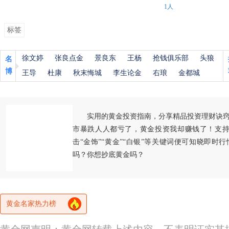
1人
标签
徐文婷
张良点金
景良东
王杨
抢钱俱乐部
头狼
名
博
王导
杜康
秋末悔城
李生论金
右琅
金都城
实用的黄金投资指南，分享精品投资理财诀
市暴跌人人都亏了，黄金投资我却赚钱了！支持
击“金饰”“黄金”“白银”等关键词便可知晓即时
吗？你想抄底黄金吗？
黄金名家热力榜