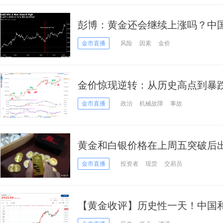
彭博：黄金还会继续上涨吗？中
了“央行的范围”？
金市直播
风险
因素
金价
金价惊现逆转：从历史高点到暴跌
应对？
金市直播
政治
机械故障
事故
黄金和白银价格在上周五突破后
金市直播
投资者
现货
交易员
【黄金收评】历史性一天！中国和
银铜齐创纪录新高