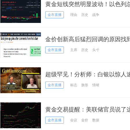
黄金短线突然明显波动！以色列
捕令 黄金多空瞄准这些水平
金市直播
理由
历史
战争
金价创新高后猛烈回调的原因找
短暂 金价如何走？
金市直播
主席
历史
头寸
超级罕见！分析师：白银以惊人速
号”证明贵金属牛市尚未结束
金市直播
标志
旗形
情绪
黄金交易提醒：美联储官员说了
点后回落
金市直播
会议
金价
数据