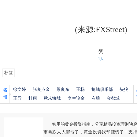
(来源:FXStreet)
赞
1人
标签
徐文婷
张良点金
景良东
王杨
抢钱俱乐部
头狼
名
博
王导
杜康
秋末悔城
李生论金
右琅
金都城
实用的黄金投资指南，分享精品投资理财诀
市暴跌人人都亏了，黄金投资我却赚钱了！支持