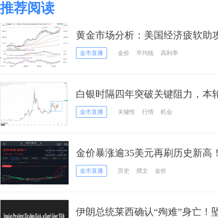
推荐阅读
黄金市场分析：美国经济疲软助攻
金市直播
金价
平均线
高利率
白银时隔四年突破关键阻力，本
金市直播
关键性
行情
机会
金价暴涨逾35美元再刷历史新高
价 黄金最新日内交易分析
金市直播
历史
撰文
金价
伊朗总统莱西确认“殉难”身亡！