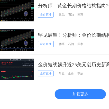
分析师：黄金长期价格结构指向20
金市直播
体系
石油
国家
罕见展望！分析师：金价长期结构指
霸主地位将很快被推翻”
金市直播
体系
石油
国家
金价短线飙升近25美元创历史新
亿美元 美媒称伊朗总统已经遇难
金市直播
早盘
金价
事故
加载更多