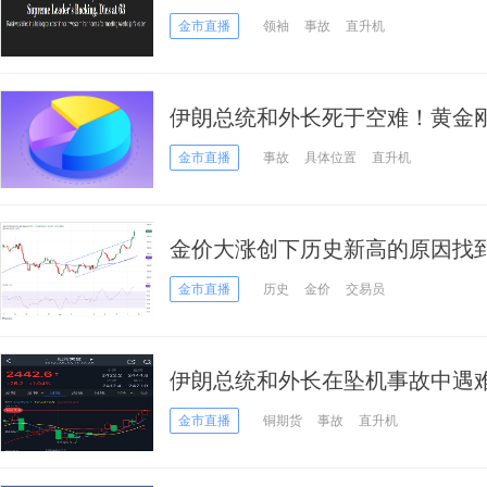
黄金破阻后挑战2460
金市直播
领袖
事故
直升机
伊朗总统和外长死于空难！黄金刚
美元 A股黄金股暴拉
金市直播
事故
具体位置
直升机
金价大涨创下历史新高的原因找
分析师最新技术分析
金市直播
历史
金价
交易员
伊朗总统和外长在坠机事故中遇难
元、白银暴涨逾4% 机构:黄金
金市直播
铜期货
事故
直升机
技术前景分析