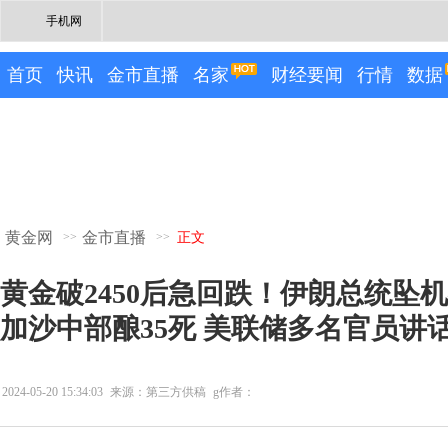
手机网
首页
快讯
金市直播
名家
财经要闻
行情
数据
黄金网
金市直播
>>
>>
正文
黄金破2450后急回跌！伊朗总统坠
加沙中部酿35死 美联储多名官员讲
2024-05-20 15:34:03
来源：第三方供稿
g作者：