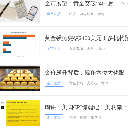
金市展望：黄金突破2400后，250
师：整个夏季将演绎完美看涨风
金市直播
经济
会议纪要
金价
黄金强势突破2400美元！多机
金市直播
黄金市场
因素
政治
金价飙升背后：揭秘六位大佬眼
金市直播
黄金市场
支持者
对冲
周评：美国CPI惊魂记！美联储上
突传异动 黄金夺回2410
金市直播
经济
理事
消费者