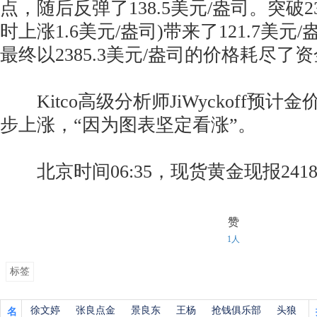
点，随后反弹了138.5美元/盎司。突破2
时上涨1.6美元/盎司)带来了121.7美
最终以2385.3美元/盎司的价格耗尽了资
Kitco高级分析师JiWyckoff预计
步上涨，“因为图表坚定看涨”。
北京时间06:35，现货黄金现报2418
赞
1人
标签
徐文婷
张良点金
景良东
王杨
抢钱俱乐部
头狼
名