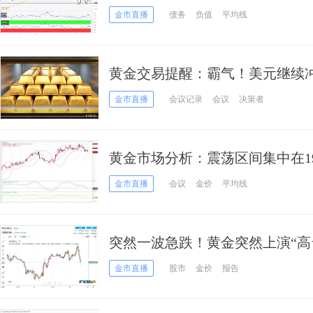
首席分析师黄金技术前景分析
金市直播
债务
负值
平均线
黄金交易提醒：霸气！美元继续冲
口，关注初请数据和债务上限谈
金市直播
会议记录
会议
决策者
黄金市场分析：震荡区间集中在195
述区间任何一端，或才能显示多
金市直播
会议
金价
平均线
突然一波急跌！黄金突然上演“高
金市直播
股市
金价
报告