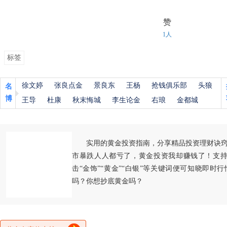
赞
1人
标签
徐文婷
张良点金
景良东
王杨
抢钱俱乐部
头狼
名
博
王导
杜康
秋末悔城
李生论金
右琅
金都城
实用的黄金投资指南，分享精品投资理财诀
市暴跌人人都亏了，黄金投资我却赚钱了！支持
击“金饰”“黄金”“白银”等关键词便可知晓即时
吗？你想抄底黄金吗？