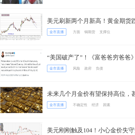
美元刷新两个月新高！黄金期货跌
金、白银、原油和铜期货最新技
金市直播
方面
铜期货
支撑位
“美国破产了”！《富爸爸穷爸爸
无资金担保负债超250万亿美元
金市直播
风险
政府
负债
未来几个月金价有望保持高位，
原因？
金市直播
不确定性
经济
因素
美元刚刚触及104！小心金价失守短期