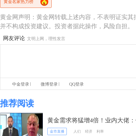
黄金名家热力榜
黄金网声明：黄金网转载上述内容，不表明证实其
并不构成投资建议。投资者据此操作，风险自担。
网友评论
文明上网，理性发言
|
|
中金登录
微博登录
QQ登录
推荐阅读
黄金需求将猛增4倍！业内大佬
“金价破2000美元”仅时间问题
金市直播
人们
经济
利率