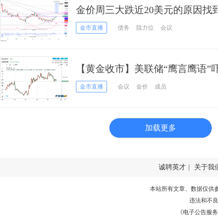
金价周三大跌近20美元的原因找到
年高位 黄金空头瞄准1925
金市直播
债务
阻力位
会议
【黄金收市】美联储“鹰言鹰语”
来新消息 黄金大跌18美元、贵
金市直播
会议
金价
成员
加载更多
诚聘英才
|
关于我
本站所有文章、数据仅供
违法和不
《电子公告服务许可证