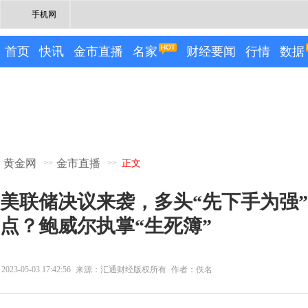
手机网
首页
快讯
金市直播
名家
财经要闻
行情
数据
黄金网
金市直播
>>
>>
正文
美联储决议来袭，多头“先下手为强
点？鲍威尔执掌“生死簿”
2023-05-03 17:42:56
来源：汇通财经版权所有
作者：佚名