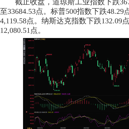
截止收盘，道琼斯工业指数下跌367.1
至33684.53点。标普500指数下跌48.2
4,119.58点。纳斯达克指数下跌132.09
12,080.51点。