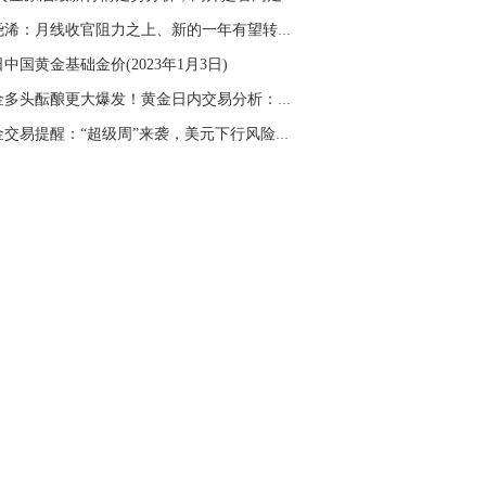
名网友-中金在线手机网：
杨老师！黄金具
张尧浠：月线收官阻力之上、新的一年有望转强攀...
操作
中国黄金基础金价(2023年1月3日)
山海：
顺势做多，今天支撑在4250
黄金多头酝酿更大爆发！黄金日内交易分析：若突...
黄金交易提醒：“超级周”来袭，美元下行风险仍...