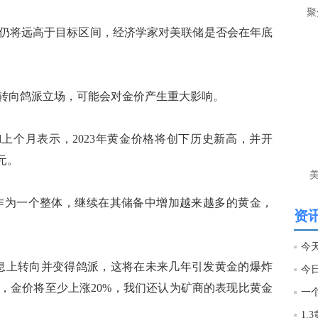
是
聚
当
仍将远高于目标区间，经济学家对美联储是否会在年底
匿
个
就
转向鸽派立场，可能会对金价产生重大影响。
杨
Strand上个月表示，2023年黄金价格将创下历史新高，并开
匿
黄
元。
还
杨
国央行作为一个整体，继续在其储备中增加越来越多的黄金，
资讯
匿
杨
在加息上转向并变得鸽派，这将在未来几年引发黄金的爆炸
匿
时，金价将至少上涨20%，我们还认为矿商的表现比黄金
杨