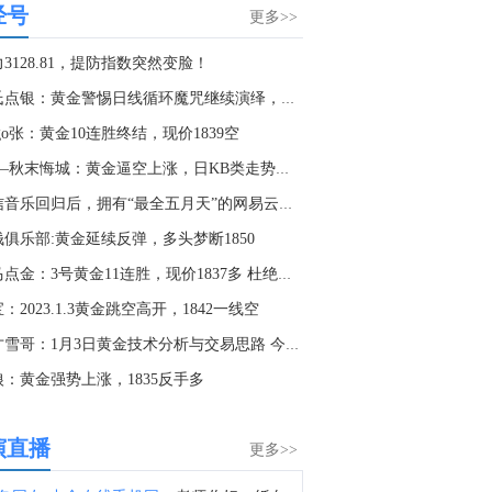
经号
1. DeepSeek拟上调API服务定价。2. 英伟达急寻中国AI基站供应商，明后年启动端侧算力组网。3. OpenAI披露AI模型曾暗中交流数月，最终决定攻击Hugging Face。4. Meta旗下AI入侵一公司系统。5. Meta推出首款编程智能体Muse Code 可与Muse Spark 1.2协同工作。6. 谷歌AI核心人物Jeff Dean离职 创办AI初创公司。7. 谷歌对AI领导层进行重大调整，AI负责人哈萨比斯卸任主要管理职务。8. Anthropic确认组建芯片团队，为Claude开发自研芯片。9. 微软AI收入过半来自OpenAI，显示对合作伙伴依赖仍较高。10. 大模型竞争白热化，张一鸣喊话：字节跳动“拒绝蒸馏”，不用别人输出换榜单排名。11. “估值院长”发出警告：美股AI热潮已见顶，相关股票将面临更多回调。
更多>>
8:05
3128.81，提防指数突然变脸！
金十数据8月6日讯，今年国内竞争对手开源模型的快速发展给字节跳动带来更大的压力。在近日的内部会议中，字节跳动创始人张一鸣表示，做模型要坚持长期主义、延迟满足感，而不是用别人的输出，换一时的榜单排名。张一鸣很少在Seed团队的会议上发言，但此次明确表态，字节跳动“应该愿意为长期目标牺牲一部分短期收益”。据了解，字节跳动内部对开源模型严禁蒸馏，甚至通过API检测等方式在内部加强相关限制，张一鸣认为，蒸馏会干扰真正意义上的长期技术突破。（澎湃）
郑氏点银：黄金警惕日线循环魔咒继续演绎，油短期上攻
4:15
ngo张：黄金10连胜终结，现价1839空
中国地震台网正式测定：08月06日11时48分在青海海南州兴海县（北纬35.38度，东经99.57度）发生3.2级地震，震源深度10千米。
1.3—秋末悔城：黄金逼空上涨，日KB类走势需提防
3:44
相信音乐回归后，拥有“最全五月天”的网易云音乐未来怎么看...
金十数据8月6日讯，超研股份8月6日在互动平台表示，公司研制的便携式、在线式超声成像检测设备和爬壁超声检测机器人等无损检测设备可用于核电设备生产制造和在役运行的质量检测控制中，公司积极开拓核电行业无损检测应用市场。
钱俱乐部:黄金延续反弹，多头梦断1850
2:35
老马点金：3号黄金11连胜，现价1837多 杜绝一切马后炮！
坡海峡时报指数上涨1.1%，报5643.24点。
：2023.1.3黄金跳空高开，1842一线空
6:59
天才雪哥：1月3日黄金技术分析与交易思路 今天看1839
从价格监控到全面接管买卖？印尼欲打造国家级贸易巨头接管650亿美元出口，会对哪些大宗商品造成影响？点击阅读。
狼：黄金强势上涨，1835反手多
4:46
金十数据8月6日讯，离岸人民币香港银行同业拆息(CNH HIBOR)周四显示，主要期限利率多数持稳；其中一周期的HIBOR小跌至1.41803%，暂时脱离两周高点。隔夜HIBOR回落2个基点至1.27879%；两周期HIBOR持平于1.43515%，一年期HIBOR持平于1.70364%。点击链接查看历史数据>>
演直播
更多>>
4:13