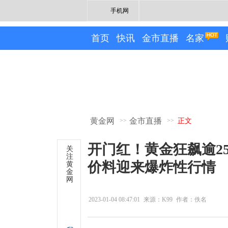
手机网
首页
快讯
金市直播
名家
黄金网
金市直播
>>
>>
正文
开门红！黄金狂飙逾25
关
注
价料迎来爆炸性行情
黄
金
网
2023-01-04 08:47:01
来源：K99
作者：佚名