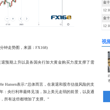
12:1
12:1
视
12:0
0分钟走势图，来源：FX168)
12:0
衰退预期上升以及各国央行加大黄金购买力度支撑了需
12:0
管Ole Hansen表示:“总体而言，在衰退和股市估值风险的支
12:0
23年：央行利率最终见顶，加上美元走弱的前景，以及通
平，所有这些都增加了支撑。”
12:0