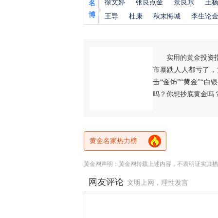
徐文婷
张良点金
景良东
王
名
博
王导
杜康
秋末悔城
李生论
实用的黄金投资
市暴跌人人都亏了，
击“金饰”“黄金”“
吗？你想抄底黄金吗
黄金名家热力榜
黄金网声明：黄金网转载上述内容，不表明证实其描
网友评论
文明上网，理性发言