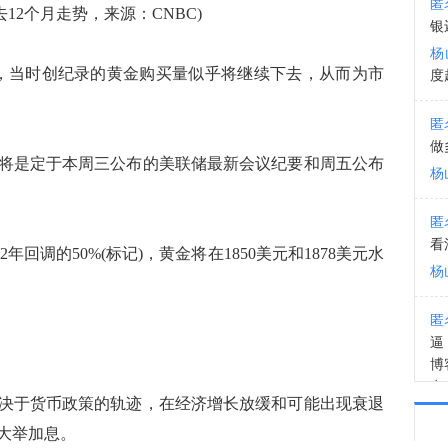
匿
去12个月走势，来源：CNBC)
银
11:4
杨
，当时创纪录的黄金购买量似乎将继续下去，从而为市
度
匿
做
事件将是定于本周三公布的美联储最新会议纪要和周五公布
杨
匿
看
022年回调的50%(标记)，黄金将在1850美元和1878美元水
杨
匿
逼
博
有
上取决于货币政策的轨迹，在经济增长放缓和可能出现衰退
装
大举加息。
杨