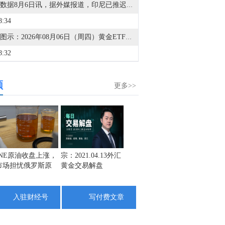
金十数据8月6日讯，据外媒报道，印尼已推迟对电商平台上的本地卖家征收 0.5%所得税的计划，理由是担心经济增长和消费者购买力。印尼税务部门周三晚间表示，该国电子商务平台将从11月1日起开始为平台卖家代收所得税。印尼财政部长表示，该政策原定于8月1日生效，但将推迟到经济状况改善后再实施。根据该计划，被指定的电商平台将按照卖家营业额总额的0.5%代收《所得税法》第22条规定的所得税，其中不包括增值税。此前，Tokopedia、Shopee、Lazada和Blibli已被指定为税收代收平台。
8:34
金十图示：2026年08月06日（周四）黄金ETF持仓报告
8:32
金十图示：2026年08月06日（周四）白银ETF持仓报告
频
3:49
更多>>
扬电科技在互动平台表示，公司已正常开展相关算力业务，目前业务规模在陆续提升。
3:22
金十数据8月6日讯，港股午间收盘，恒生指数跌1.75%，恒生科技指数跌1.87%。恒指大市成交额达1495.96亿港元。盘面上，保险股、半导体股、电力设备股跌幅居前，光通信、PCB概念、黄金股涨幅居前。个股方面，MINIMAX-W(00100.HK)涨超16%，胜宏科技(02476.HK)、中国白银集团(00815.HK)涨超7%，中际旭创(03308.HK)涨超5%，友邦保险(01299.HK)跌超8%，长光辰芯(03277.HK)跌超6%，中芯国际(00981.HK)跌超4%。
2:29
INE原油收盘上涨，
宗：2021.04.13外汇
盛文兵：通胀预期
栾雪：
市场担忧俄罗斯原
黄金交易解盘
再度升温 且看美联
外汇上
特朗普的倒计时和伊朗的否认同时出现，这次协议预期再次走在前面，海峡第二次“重开”会在哪不同？目前油价究竟在定价“重开”还是透支“重开”？
油出口受阻
储如何应对
2:25
入驻财经号
写付费文章
全球芯片LOF：本基金将于2026年8月6日下午开市起停牌至当日收市，停牌期间本基金赎回业务照常办理。
1:47