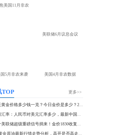
反复强调思路，反复提示布局，没看见每
焦美国11月非农
你是瞎子
名用户-当前页面：
你看你隔壁人家喊的这
单，你再看你，等到4250做多？给你4250
美联储6月议息会议
一定会给你4230
山海：
嗯，那你看隔壁的就好
名网友-中金在线手机网：
老师你好！请问
金现在是不是已经转方向多了空单的4100
有机会出来吗？请老师指导一下谢谢！
美国5月非农来袭
美国4月非农数据
山海：
是的，现在看多头上涨趋势
TOP
更多>>
名用户-当前页面：
老师 今天黄金怎么看
山海：
趋势出来了，顺势看涨
今天黄金价格多少钱一克？今日金价是多少？2023...
今日汇率：人民币对美元汇率多少，最新中国银行...
名网友-中金在线手机网：
原油咋做老师
一个美联储超级重磅信号捎来！金价1830收复关键...
山海：
75尝试上看
1.3黄金原油最新行情走势分析，高开是否高走金...