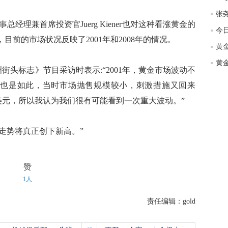
匿
体
l)董事总经理兼首席投资官Juerg Kiener也对这种看涨黄金的
今日
杨
目前的市场状况反映了2001年和2008年的情况。
《亚洲街头标志》节目采访时表示:“2001年，黄金市场波动不
08年也是如此，当时市场抛售规模较小，刺激措施又回来
0美元，所以我认为我们很有可能看到一次重大波动。”
一走势将真正创下新高。”
赞
1人
责任编辑：gold