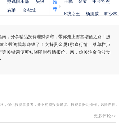
杨
抢钱俱乐部
头狼
王鹏
金宝
中金怪杰
推
荐
金
右琅
金都城
K线之王
杨朋威
旷少林
指南，分享精品投资理财诀窍，带你走上财富增值之路！股
黄金投资我却赚钱了！支持贵金属1秒查行情，菜单栏点
白银”等关键词便可知晓即时行情报价。亲，你关注金价波动
？
述，仅供投资者参考，并不构成投资建议。投资者据此操作，风险自担。
更多评论>>