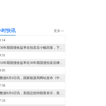
小时快讯
更多>>
1:14
日本30年期国债收益率在拍卖后小幅回落，下跌3个基点至3.93%。
9:31
日本10年期国债收益率在30年期国债拍卖后继续下跌，下跌4个基点至2.765%。
8:05
金十数据8月6日讯，国家能源局网站发布《中国核电发展报告（2026）》。报告显示，2025年全国核电发电量4852亿千瓦时，同比增长7.6%，占全国总发电量4.6%，占非化石能源发电量11.4%；机组平均利用小时数7809小时，同比增加126小时。福建省核电发电量占全省发电量28.1%，居全国首位，辽宁、海南、广东占比分别达20.9%、18.5%、16.9%。
7:56
金十数据8月6日讯，美国总统特朗普表示，美国拥有大量“弹药”，尤其是某些特定类型的。此外，还有大量弹药正在根据需要被制造并运往美国。美国国防企业正在建设我国历史上数量最多的工厂和生产基地。那些泄露叛国言论的“泄密者”正被追捕，将面临长期监禁！
7:33