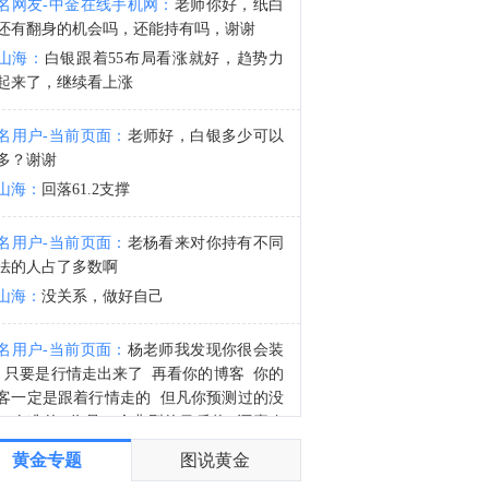
名网友-中金在线手机网：
老师你好，纸白
星展银行首席执行官：预计在今年剩余时间内，新加坡基准利率平均约为1.2%。
还有翻身的机会吗，还能持有吗，谢谢
3:53
山海：
白银跟着55布局看涨就好，趋势力
星展银行首席执行官：不预计今年美联储加息，但将根据市场预期进行交易。
起来了，继续看上涨
名用户-当前页面：
老师好，白银多少可以
多？谢谢
山海：
回落61.2支撑
名用户-当前页面：
老杨看来对你持有不同
法的人占了多数啊
山海：
没关系，做好自己
名用户-当前页面：
杨老师我发现你很会装
 只要是行情走出来了 再看你的博客 你的
客一定是跟着行情走的 但凡你预测过的没
一次准的 你是一个典型的马后炮 还喜欢
逼
黄金专题
图说黄金
山海：
你自己看看，那次行情出来之前不