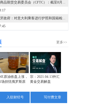
美国商品期货交易委员会（CFTC）：截至8月4日当周，COMEX黄金投机者净多头头寸增加12,070份合约，至132,398份合约。COMEX白银投机者净多头头寸增加2,679份合约，至11,067份合约。COMEX铜投机者净多头头寸增加11,307份合约，至77,796份合约。
8:17
西班牙政府：对意大利乘客进行护照和国籍检查将于周六午夜开始，并持续至9月7日。
7:45
金十数据8月8日讯，摩根大通预计，今年科技相关企业债券发行规模将超过5000亿美元。该行将2026年科技、媒体和电信行业债务发行规模预期从此前的4500亿美元上调至5400亿美元，理由是大型科技企业增加支出正在引领人工智能投资周期。摩根大通策略师埃丽卡·斯皮尔领衔的团队周五在报告认为，以芯片为支持的融资将成为支持AI基础设施建设的“下一个主要前沿领域”，到本十年末，其规模可能“扩大至数万亿美元”。摩根大通已识别出七个除目前已完成融资的六个项目之外的投资级数据中心融资机会，其中四个预计将来自甲骨文和OpenAI。该行预计，Meta Platforms将在公布第三季度财报后重返债券市场，而微软则被视为“最大的不确定因素”，可能自2017年以来首次向债券投资者融资。
频
6:29
更多>>
西班牙政府：由于移民争端，将对来自意大利的航班和船只实施边境管控。
3:42
据华尔街日报：美国情报部门将德国机场发生的爆炸无人机事件与俄罗斯联系起来。
3:01
INE原油收盘上涨，
宗：2021.04.13外汇
盛文兵：通胀预期
栾雪：
市场担忧俄罗斯原
黄金交易解盘
再度升温 且看美联
外汇上
金十数据8月8日讯，当地时间8月7日，美国官员表示，阿曼与伊朗在霍尔木兹海峡问题上已取得进展，预计很快将达成协议。一旦宣布达成恢复不受阻碍的商业航运的协议，美国将解除对伊朗港口的封锁。美国的行动将继续视实际表现而定，并与伊朗履行承诺的情况挂钩。对上述内容，伊朗与阿曼方面暂无回应。（央视新闻）
油出口受阻
储如何应对
1:52
入驻财经号
写付费文章
金十数据8月8日讯，当地时间7日，伊朗总统佩泽希齐扬在就职两周年之际发表讲话，就地区局势、外交谈判及国内政治等多个问题阐述立场。佩泽希齐扬强调，伊朗从未寻求战争或扩张，但必将坚定捍卫国家主权与安全。他指出，美国与以色列意图通过近期冲突在伊朗与波斯湾邻国之间挑拨离间，美军利用其位于地区国家的基地对伊朗发动袭击，伊朗被迫采取自卫行动。他同时呼吁伊斯兰国家加强团结与信任。谈及近期伊美停火谅解备忘录，他透露伊朗未在谈判中作出任何让步，停火协议原定由美国总统特朗普签署以确保履行，但美方在不足24小时内彻底改变了立场。（央视新闻）
0:58