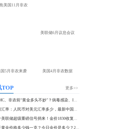
大家第一时间获取最新策略和实时指
焦美国11月非农
导， 关注老师财经号主页：
p://mp.cnfol.com/user/58676
名网友-中金在线手机网：
黄金多，看到什
美联储6月议息会议
位置呢？
文婷：
冲破75，看85-4400附近，行情瞬息
变，盘中机会转瞬即逝。 为了让大家第一
间获取最新策略和实时指导， 关注老师财
主页：http://mp.cnfol.com/user/58676
美国5月非农来袭
美国4月非农数据
名网友-中金在线手机网：
能回撤到30
文婷：
先看破了40会到30，最新策略和实
TOP
更多>>
时指导， 关注老师财经号主页：
p://mp.cnfol.com/user/58676
FOMC、非农前“黄金多头不妙”？病毒感染、IMF...
今日汇率：人民币对美元汇率多少，最新中国银行...
名网友-中金在线手机网：
止损多少 老师
一个美联储超级重磅信号捎来！金价1830收复关键...
文婷：
7美金
今天黄金价格多少钱一克？今日金价是多少？2023...