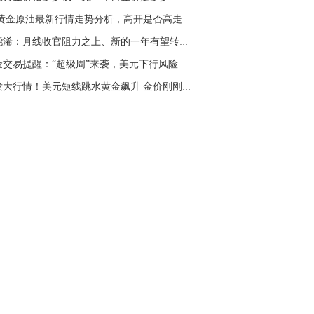
名网友-中金在线手机网：
二十美金的幅
1.3黄金原油最新行情走势分析，高开是否高走金...
。70一50？。
张尧浠：月线收官阻力之上、新的一年有望转强攀...
文婷：
带上止损博弈，实时指导， 关注老
经号主页：http://mp.cnfol.com/user/58676
黄金交易提醒：“超级周”来袭，美元下行风险仍...
突发大行情！美元短线跳水黄金飙升 金价刚刚触...
名网友-中金在线手机网：
老师好，金现在
样操作？
文婷：
70附近高空，50附近低多，最新策
和实时指导， 关注老师财经号主页：
p://mp.cnfol.com/user/58676