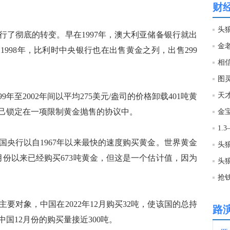
财
03:2
行了彻底的转变。早在1997年，澳大利亚储备银行就出
。1998年，比利时中央银行也在出售黄金之列，出售299
03:1
图
03:1
年至2002年间以平均275美元/盎司的价格卸载401吨黄
己锁定在一项限制黄金抛售的协议中。
金宝
03:1
各国央行以自1967年以来最快的速度购买黄金。世界黄金
头狼
03:1
1月份以来已经购买673吨黄金，但这是一个估计值，因为
头
抢
03:0
要对象，中国在2022年12月购买32吨，使该国的总持
路
03:0
中国12月份的购买量接近300吨。