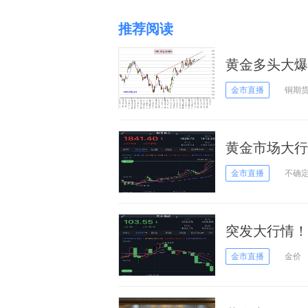
推荐阅读
黄金多头大爆
黄金、白银、
金市直播
铜期
黄金市场大行
市场聚焦美联
金市直播
不确
突发大行情！
美元 黄金多
金市直播
金价