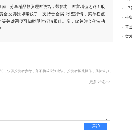
匿
指南，分享精品投资理财诀窍，带你走上财富增值之路！股
度
黄金投资我却赚钱了！支持贵金属1秒查行情，菜单栏点
徐
白银”等关键词便可知晓即时行情报价。亲，你关注金价波动
师财
？
匿
怎
徐
略
htt
述，仅供投资者参考，并不构成投资建议。投资者据此操作，风险自担。
更多评论>>
评论