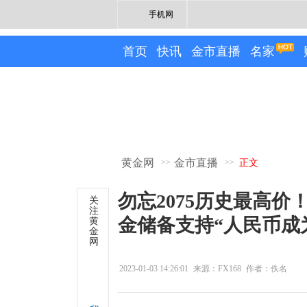
手机网
首页
快讯
金市直播
名家
黄金网
金市直播
>>
>>
正文
勿忘2075历史最高价
关
注
金储备支持“人民币成
黄
金
网
2023-01-03 14:26:01
来源：FX168
作者：佚名