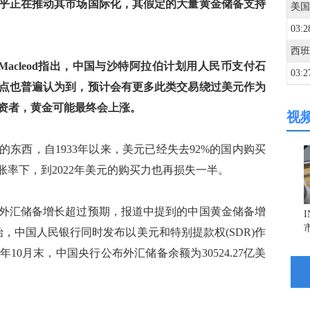
乎正在推动其市场国际化，其假定的大量黄金储备支持
03:2
air Macleod指出，中国与沙特阿拉伯计划用人民币支付石
03:2
点也普遍认为到，预计会有更多此类交易绕过美元作为
资者，黄金可能最终会上涨。
视
03:2
东西，自1933年以来，美元已经失去92%的国内购买
03:2
货膨胀率下，到2022年美元的购买力也再损失一半。
03:2
国外汇储备增长超过预期，报道中提到的中国黄金储备增
始，中国人民银行同时发布以美元和特别提款权(SDR)作
03:2
10月末，中国央行公布外汇储备余额为30524.27亿美
03:2