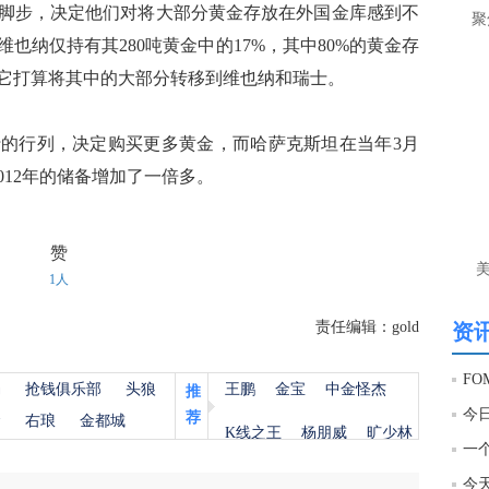
让
兰的脚步，决定他们对将大部分黄金存放在外国金库感到不
聚
也纳仅持有其280吨黄金中的17%，其中80%的黄金存
htt
它打算将其中的大部分转移到维也纳和瑞士。
匿
么
银行的行列，决定购买更多黄金，而哈萨克斯坦在当年3月
徐
012年的储备增加了一倍多。
万
时
经号
赞
1人
匿
徐
责任编辑：gold
资讯
htt
杨
抢钱俱乐部
头狼
王鹏
金宝
中金怪杰
推
荐
金
右琅
金都城
匿
K线之王
杨朋威
旷少林
徐