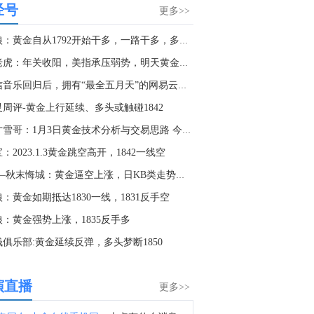
经号
美国总统特朗普：宣布一系列价值30亿美元的矿业项目。
更多>>
0:42
头狼：黄金自从1792开始干多，一路干多，多单20连胜收割
据The Information：SpaceX(SPCX.O)最早可能在下周末完成对编程初创公司Cursor的600亿美元收购。Cursor将与SpaceX AI团队进行整合。
金老虎：年关收阳，美指承压弱势，明天黄金原油回踩延续多
9:24
相信音乐回归后，拥有“最全五月天”的网易云音乐未来怎么看...
美国总统特朗普：向美国采矿院校提供1亿美元资金，这项投资将帮助培养下一代采矿工程师，因为该行业正面临大规模退休潮以及毕业生人数不足的问题。
灵周评-黄金上行延续、多头或触碰1842
8:26
天才雪哥：1月3日黄金技术分析与交易思路 今天看1839
美国总统特朗普：美国政府已对美国关键矿产供应链进行了“历史性投资”，包括直接持有生产商的股权。政府对MP Materials的4亿美元投资目前价值已接近12亿美元。
：2023.1.3黄金跳空高开，1842一线空
7:50
1.3—秋末悔城：黄金逼空上涨，日KB类走势需提防
据华尔街日报：白宫官员称，特朗普政府将向四家电池和矿产公司提供超过20亿美元资金支持。电池初创企业Sila Nanotechnologies已获得五角大楼14亿美元贷款。澳大利亚Sunrise Energy Metals已与五角大楼达成4亿美元贷款协议，用于生产钪。
：黄金如期抵达1830一线，1831反手空
6:53
狼：黄金强势上涨，1835反手多
美国总统特朗普在矿业圆桌会议上表示：我们实现了能源独立，现在正在实现经济独立。美国必须在国内开采、提炼并制造关键矿产。
钱俱乐部:黄金延续反弹，多头梦断1850
5:14
美、布两油短线走低，美国官员称阿曼与伊朗在霍尔木兹海峡的谈判取得进展，预计将很快达成协议。
演直播
更多>>
4:24