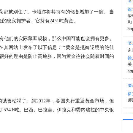
匿
徐
朵都被别住了。卡塔尔将其持有的储备增加了一倍。 当
03:0
瞬
是黄金的忠实拥护者，它持有2451吨黄金。
和
htt
有他们的实际藏匿规模，那么中国可能也会拥有更多。
匿
的热情，在其网站上发布了以下信息： “黄金是抵御逆境的绝佳
谢
很好的理由是防止高通胀，因为黄金往往会随着时间的
徐
htt
匿
徐
师财
储备的抛售枯竭了。到2012年，各国央行重返黄金市场，但
534.6吨。巴西、巴拉圭、伊拉克和委内瑞拉的中央银
匿
以
徐