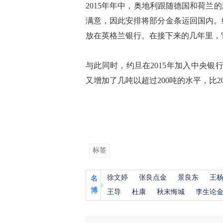
2015年年中，奥地利跟随德国和荷
满意，因此安排将部分金条运回国内。维
放在英格兰银行。在接下来的几年里，
与此同时，约旦在2015年加入中央
又增加了几吨以超过200吨的水平，比2
标签
徐文婷
张良点金
景良东
王
名
博
王导
杜康
秋末悔城
李生论