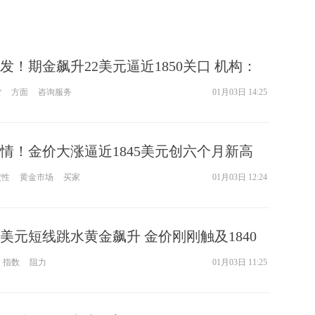
发！期金飙升22美元逼近1850关口 机构：
原油和铜最新技术前景分析
货
方面
咨询服务
01月03日 14:25
情！金价大涨逼近1845美元创六个月新高
储纪要
定性
黄金市场
买家
01月03日 12:24
美元短线跳水黄金飙升 金价刚刚触及1840
头盼确认重大突破
指数
阻力
01月03日 11:25