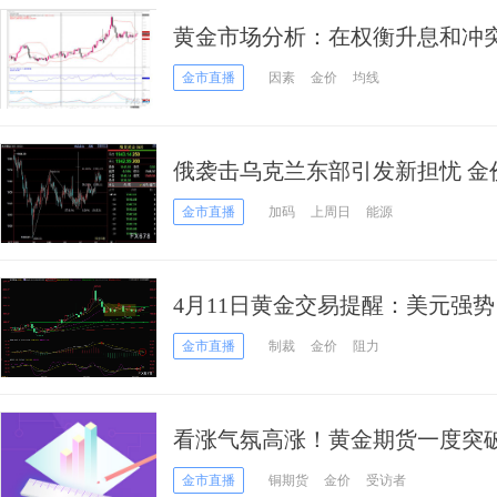
黄金市场分析：在权衡升息和冲突
反应
金市直播
因素
金价
均线
俄袭击乌克兰东部引发新担忧 金价
金市直播
加码
上周日
能源
4月11日黄金交易提醒：美元强
起，多头出动中
金市直播
制裁
金价
阻力
看涨气氛高涨！黄金期货一度突破1
金、白银、原油和铜最新技术前
金市直播
铜期货
金价
受访者