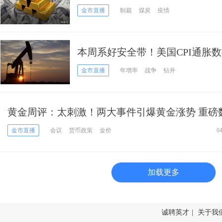
市
金市直播
制裁
煤炭
疫情
本周系好安全带！美国CPI通胀
率决议 多名美联储官员谈话 黄金1
金市直播
年增率
战争
钻井
黄金周评：太刺激！两大事件引爆黄金涨势 重磅
踵而至、下周行情更劲爆？
金市直播
会议
货币政策
金价
0
加载更多
诚聘英才
|
关于我