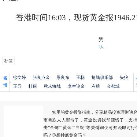
香港时间16:03，现货黄金报1946.2
赞
1人
标签
徐文婷
张良点金
景良东
王杨
抢钱俱乐部
头狼
名
博
王导
杜康
秋末悔城
李生论金
右琅
金都城
实用的黄金投资指南，分享精品投资理财诀
市暴跌人人都亏了，黄金投资我却赚钱了！支持
击“金饰”“黄金”“白银”等关键词便可知晓即时
吗？你想抄底黄金吗？