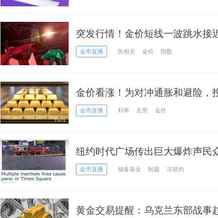
突发行情！金价短线一波跳水接近19
大关 中美10年期国债收益率12
金市直播
负相关
金价
指数
金价看涨！为对冲通胀和避险，
金市直播
利率
走势
金价
纽约时代广场传出巨大爆炸声民
限制 黄金看涨声高起
金市直播
储备基金
制裁
冻猪肉
黄金交易提醒：乌克兰东部战事