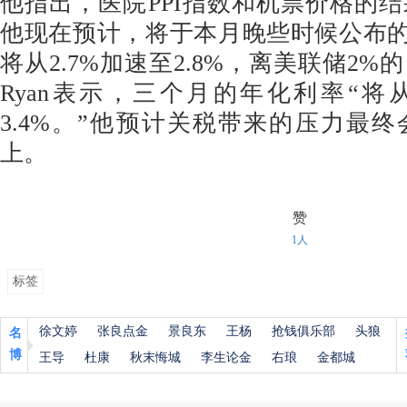
他指出，医院PPI指数和机票价格的
他现在预计，将于本月晚些时候公布的
将从2.7%加速至2.8%，离美联储2
Ryan表示，三个月的年化利率“将从
3.4%。”他预计关税带来的压力最
上。
赞
1人
标签
徐文婷
张良点金
景良东
王杨
抢钱俱乐部
头狼
名
博
王导
杜康
秋末悔城
李生论金
右琅
金都城