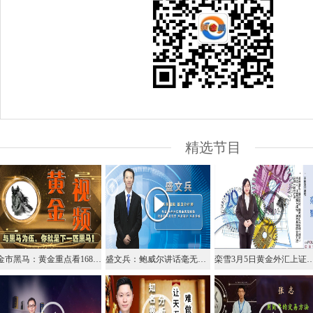
精选节目
金市黑马：黄金重点看1686得失，1715以上空
盛文兵：鲍威尔讲话毫无新意，市场引来恐慌性大跌
栾雪3月5日黄金外汇