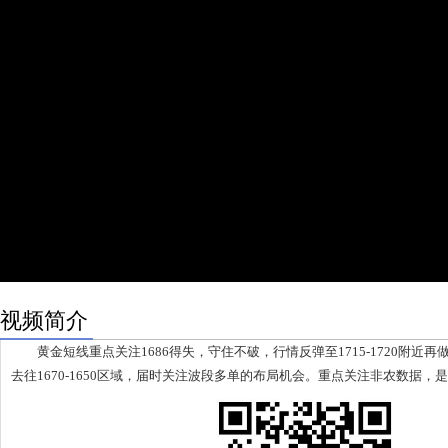
视频简介
黄金短线重点关注1686得失，守住不破，行情反弹至1715-1720附近
去往1670-1650区域，届时关注波段多单的布局机会。重点关注非农数据