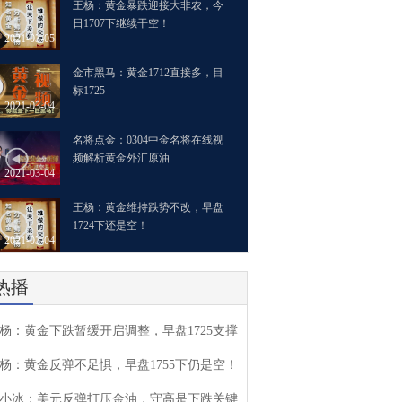
王杨：黄金暴跌迎接大非农，今
日1707下继续干空！
2021-03-05
金市黑马：黄金1712直接多，目
标1725
2021-03-04
名将点金：0304中金名将在线视
频解析黄金外汇原油
2021-03-04
王杨：黄金维持跌势不改，早盘
1724下还是空！
2021-03-04
热播
杨：黄金下跌暂缓开启调整，早盘1725支撑
杨：黄金反弹不足惧，早盘1755下仍是空！
小冰：美元反弹打压金油，守高是下跌关键