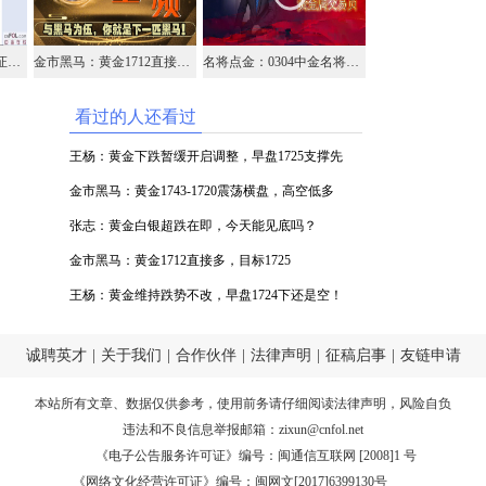
栾雪3月4日黄金外汇上证解盘
金市黑马：黄金1712直接多，目标1725
名将点金：0304中金名将在线视频解析黄金外汇原油
看过的人还看过
王杨：黄金下跌暂缓开启调整，早盘1725支撑先
多！
金市黑马：黄金1743-1720震荡横盘，高空低多
张志：黄金白银超跌在即，今天能见底吗？
金市黑马：黄金1712直接多，目标1725
王杨：黄金维持跌势不改，早盘1724下还是空！
诚聘英才
|
关于我们
|
合作伙伴
|
法律声明
|
征稿启事
|
友链申请
本站所有文章、数据仅供参考，使用前务请仔细阅读
法律声明
，风险自负
违法和不良信息举报邮箱：
zixun@cnfol.net
《电子公告服务许可证》编号：闽通信互联网 [2008]1 号
《网络文化经营许可证》编号：闽网文[2017]6399130号