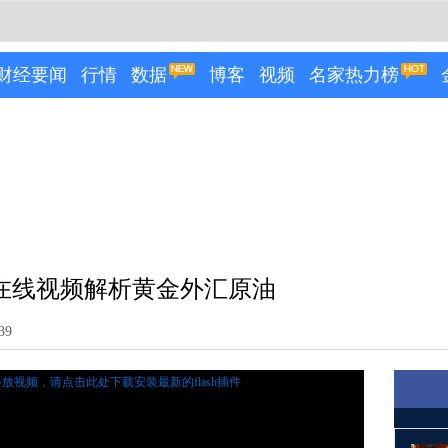
财经要闻
行情
数据
博客
视频
名家热力榜
将在线视频解析黄金外汇原油
39
播放视频，
请点击此处下载安装最新的flash插件