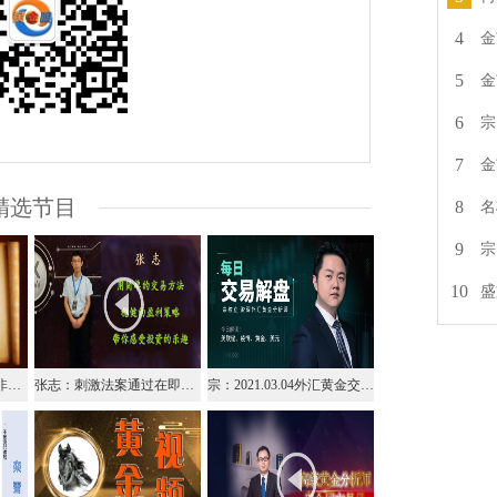
4
金
5
金
6
宗
7
金
精选节目
8
名
9
宗
10
盛
王杨：黄金暴跌迎接大非农，今日1707下继续干空！
张志：刺激法案通过在即，美元暴跌要来了吗？
宗：2021.03.04外汇黄金交易解盘