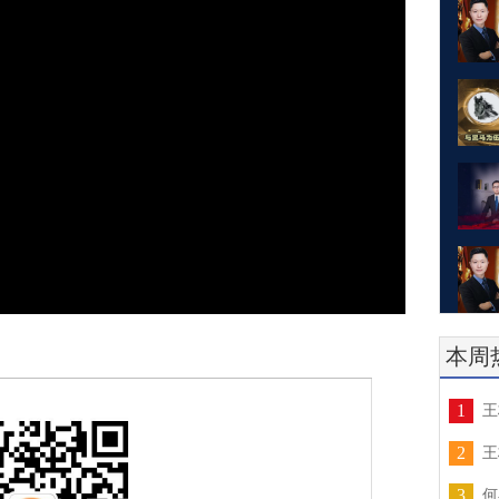
本周
1
王
2
王
3
何