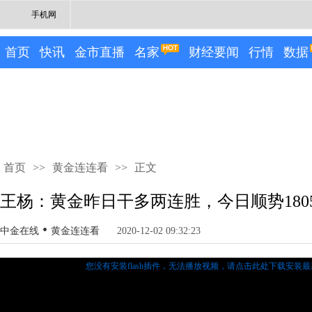
手机网
首页
快讯
金市直播
名家
财经要闻
行情
数据
首页
>>
黄金连连看
>>
正文
王杨：黄金昨日干多两连胜，今日顺势180
•
中金在线
黄金连连看
2020-12-02 09:32:23
您没有安装flash插件，无法播放视频，
请点击此处下载安装最新的