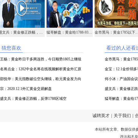
盛文兵：黄金修正跌幅，反弹1788区域空
猛哥解盘：黄金给1788-93间继续空，原油守44.6继续多
金市黑马：黄金1785以
猜您喜欢
看过的人还看
王杨：黄金昨日干多两连胜，今日顺势1805上继续
金市黑马：黄金178
多！
名将点金：1202中金名将在线视频解析黄金外汇原
金宝：12.1金价弱
油
邵悦华：美元指数破位空头继续，欧元黄金发力向
何小冰：产油国会议
上
宗：2020.12.1外汇黄金交易解盘
盛文兵：黄金修正跌幅
盛文兵：黄金修正跌幅，反弹1788区域空
猛哥解盘：黄金给178
续多
诚聘英才
|
关于我们
|
本站所有文章、数据仅供
违法和不