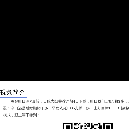
视频简介
黄金昨日深V反转，日线大阳吞没此前4日下跌，昨日我们1787现价多，1
盈！今日还是继续顺势干多，早盘依托1805支撑干多，上方目标1830！极
模式，跟上等于赚到！