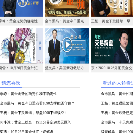
季峥：黄金走势的确定性和不确定性
金市黑马：黄金今日重点看1890支撑能否守住？
王杨：黄金下跌延续，早盘190
栾雪：10月26日黄金外汇上证解盘
盛文兵：美国新冠救助方案难产，黄金1904区域高空
宗：202
猜您喜欢
看过的人还看
季峥：黄金走势的确定性和不确定性
金市黑马：黄金如期回落
金市黑马：黄金今日重点看1890支撑能否守住？
王杨：黄金遇阻暂回落
王杨：黄金下跌延续，早盘1908下继续空！
王杨：黄金跌势已定
何小冰：黄金三线合一1911分界定20美元区间
金市黑马：今天先观察
栾雪：10月26日黄金外汇上证解盘
猛哥解盘：黄金1900