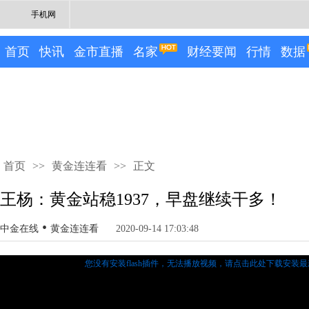
手机网
首页
快讯
金市直播
名家
财经要闻
行情
数据
首页
>>
黄金连连看
>>
正文
王杨：黄金站稳1937，早盘继续干多！
•
中金在线
黄金连连看
2020-09-14 17:03:48
您没有安装flash插件，无法播放视频，
请点击此处下载安装最新的