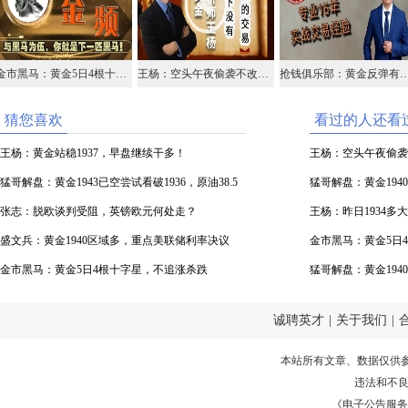
金市黑马：黄金5日4根十字星，不追涨杀跌
王杨：空头午夜偷袭不改反弹上行，黄金早盘1940多！
抢钱俱乐部：黄金反弹有限，195
猜您喜欢
看过的人还看
王杨：黄金站稳1937，早盘继续干多！
王杨：空头午夜偷袭
猛哥解盘：黄金1943已空尝试看破1936，原油38.5
多！
猛哥解盘：黄金194
再空
张志：脱欧谈判受阻，英镑欧元何处走？
38.5空
王杨：昨日1934多
盛文兵：黄金1940区域多，重点美联储利率决议
多！
金市黑马：黄金5日
金市黑马：黄金5日4根十字星，不追涨杀跌
猛哥解盘：黄金19
变
诚聘英才
|
关于我们
|
本站所有文章、数据仅供
违法和不
《电子公告服务许可证