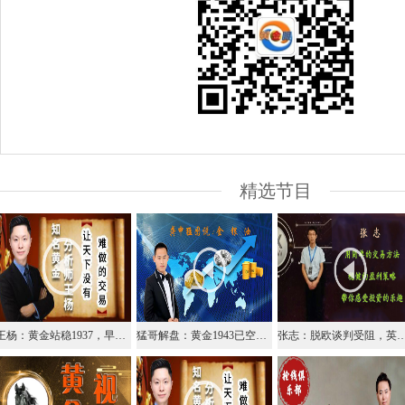
精选节目
王杨：黄金站稳1937，早盘继续干多！
猛哥解盘：黄金1943已空尝试看破1936，原油38.5再空
张志：脱欧谈判受阻，英镑欧