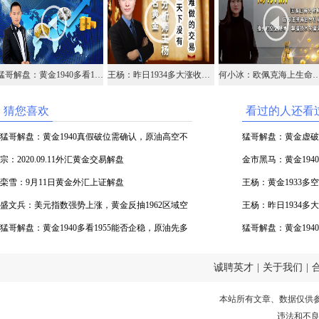
猛哥解盘：黄金1940多看1955能否企稳，原油先多38.5空
王杨：昨日1934多大涨收割，黄金早盘1940继续干多！
何小冰：欧佩克海上生命线再起争端，黄
猜您喜欢
看过的人还看
猛哥解盘：黄金1940真假破位需确认，原油高空不
猛哥解盘：黄金虚破
变
宗：2020.09.11外汇黄金交易解盘
涨
金市黑马：黄金1940
栾雪：9月11日黄金外汇上证解盘
王杨：黄金1933
盛文兵：美元指数强势上涨，黄金反抽1962区域空
王杨：昨日1934多
猛哥解盘：黄金1940多看1955能否企稳，原油先多
多！
猛哥解盘：黄金194
38.5空
38.5空
诚聘英才
|
关于我们
|
本站所有文章、数据仅供
违法和不