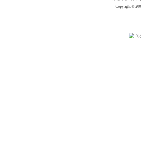
Copyright © 20
闽公