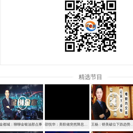
精选节目
金都城：聊聊金银油那点事
邵悦华：美联储突然降息为0，市场恐慌美股再熔断
王杨：镑美破位下跌趋势空，早盘1.2