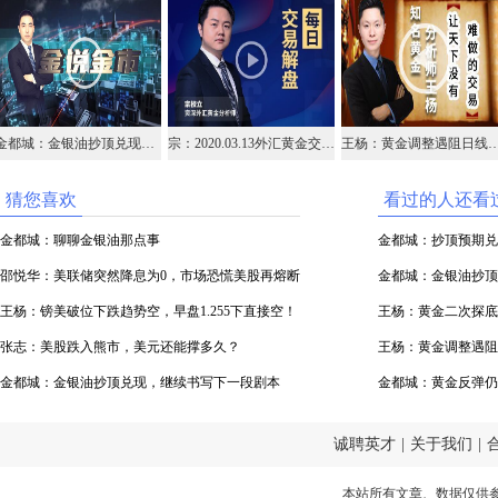
金都城：金银油抄顶兑现，继续书写下一段剧本
宗：2020.03.13外汇黄金交易解盘
王杨：黄金调整遇阻日线支撑，早盘15
猜您喜欢
看过的人还看
金都城：聊聊金银油那点事
金都城：抄顶预期兑
邵悦华：美联储突然降息为0，市场恐慌美股再熔断
金都城：金银油抄顶
王杨：镑美破位下跌趋势空，早盘1.255下直接空！
王杨：黄金二次探底
张志：美股跌入熊市，美元还能撑多久？
王杨：黄金调整遇阻
金都城：金银油抄顶兑现，继续书写下一段剧本
金都城：黄金反弹仍
诚聘英才
|
关于我们
|
本站所有文章、数据仅供