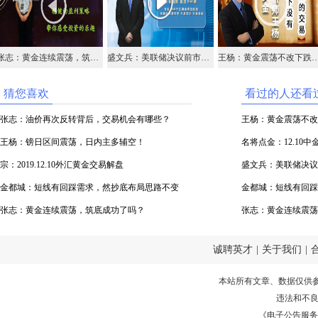
张志：黄金连续震荡，筑底成功了吗？
盛文兵：美联储决议前市场谨慎，美元97.8区域空
王杨：黄金震荡不改下跌，早盘146
猜您喜欢
看过的人还看
张志：油价再次反转背后，交易机会有哪些？
王杨：黄金震荡不改
王杨：镑日区间震荡，日内主多辅空！
名将点金：12.10
宗：2019.12.10外汇黄金交易解盘
盛文兵：美联储决议
金都城：短线有回踩需求，然抄底布局思路不变
金都城：短线有回踩
张志：黄金连续震荡，筑底成功了吗？
张志：黄金连续震荡
诚聘英才
|
关于我们
|
本站所有文章、数据仅供
违法和不
《电子公告服务许可证