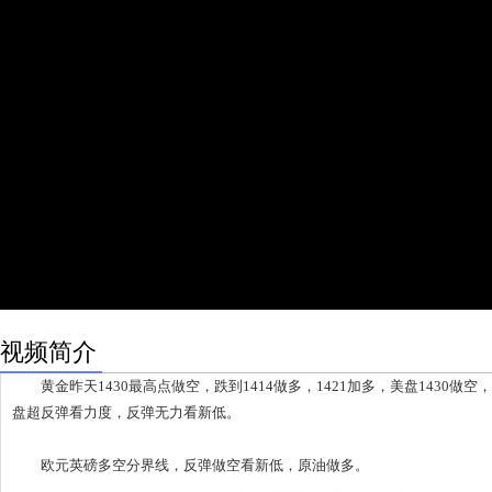
视频简介
黄金昨天1430最高点做空，跌到1414做多，1421加多，美盘1430做
盘超反弹看力度，反弹无力看新低。
欧元英磅多空分界线，反弹做空看新低，原油做多。