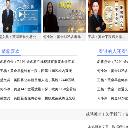
盛文兵：英国新首先将公布，脱欧政策或将现光明
何小冰：黄金1425多看修正，原油十字星镑美均线实用
王杨：黄金下跌遇支撑，早盘14
猜您喜欢
看过的人还看
名将点金：7.24中金名将在线视频直播黄金外汇原
名将点金：7.22
油
王杨：黄金早盘终有一跌，回落1418区域内直接
油
何小冰：黄金142
多！
盛文兵：英国将公布新首相人选，英镑1.2440区域
实用
王杨：黄金早盘终有
博弈中线多头
何小冰：黄金1420空看放量下探，欧美1.120空看新
多！
王杨：黄金下跌遇支
低
盛文兵：英国新首先将公布，脱欧政策或将现光明
何小冰：黄金1420
低
诚聘英才
|
关于我们
|
本站所有文章、数据仅供