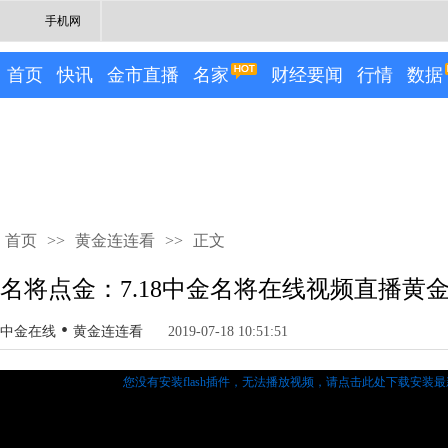
手机网
首页
快讯
金市直播
名家
财经要闻
行情
数据
首页
>>
黄金连连看
>>
正文
名将点金：7.18中金名将在线视频直播黄
•
中金在线
黄金连连看
2019-07-18 10:51:51
您没有安装flash插件，无法播放视频，
请点击此处下载安装最新的