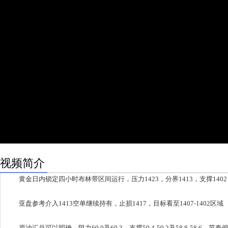
视频简介
黄金日内锁定四小时布林带区间运行，压力1423，分界1413，支撑1402
亚盘参考介入1413空单继续持有，止损1417，目标看至1407-1402区域
原油汇总可以明确，阻力60.0及60.3，支撑59.4-59.2及58.8-58.6