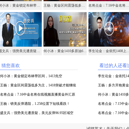
何小冰：黄金锁定布林带区间，1413先空
王杨：黄金区间震荡低多为主，1418突破才能继续上涨！
名将点金：7.16中金名将在线视频直播黄金外汇原油
盛文兵：强势美元遭质疑，美元反弹96.95区域空
何小冰：黄金1410多原油60.1空均已布局，静待结果
李生论金：金依托1408上升，油价调
猜您喜欢
看过的人还看
何小冰：黄金锁定布林带区间，1413先空
李生论金：金依托1
王杨：黄金区间震荡低多为主，1418突破才能继续
频）
王杨：多方开炮黄金
上涨！
名将点金：7.16中金名将在线视频直播黄金外汇原
何小冰：黄金1410
油
王杨：镑美反弹遇阻，1.258位置下短线看跌！
果
名将点金：7.15
盛文兵：强势美元遭质疑，美元反弹96.95区域空
油分析
名将点金：7.16
油
诚聘英才
|
关于我们
|