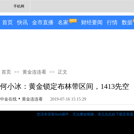
手机网
首页
快讯
金市直播
名家
财经要闻
行情
数据
首页
>>
黄金连连看
>>
正文
何小冰：黄金锁定布林带区间，1413先空
•
中金在线
黄金连连看
2019-07-16 15:15:29
您没有安装flash插件，无法播放视频，
请点击此处下载安装最新的