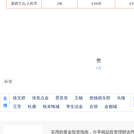
新西兰元/人民币
246
4.0438
4.0
赞
1人
标签
徐文婷
张良点金
景良东
王杨
抢钱俱乐部
头狼
名
博
王导
杜康
秋末悔城
李生论金
右琅
金都城
实用的黄金投资指南，分享精品投资理财诀