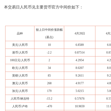
本交易日人民币兑主要货币官方中间价如下：
较上日中间价涨跌幅
品种
4月28日
4月
(基点)
美元/人民币
10
6.8589
6.8
港币/人民币
-2.2
0.87514
0.8
100日元/人民币
2
4.2954
4.2
欧元/人民币
34
8.0207
8.0
英镑/人民币
85
9.2611
9.2
澳元/人民币
268
4.9177
4.8
加元/人民币
179
5.0215
5.0
人民币/林吉特
-15.2
0.57676
0.5
人民币/卢布
-470
10.9659
11.