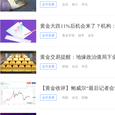
金市直播
会议
核心
价位
黄金大跌11%后机会来了？机构
或重新起跑
金市直播
黄金市场
战争
金价
黄金交易提醒：地缘政治僵局下
尔“谢幕演出”
金市直播
财报
会议
外交
【黄金收评】鲍威尔“最后记者会"
元，分析师却上调年底预期
金市直播
风险
会议
跌幅