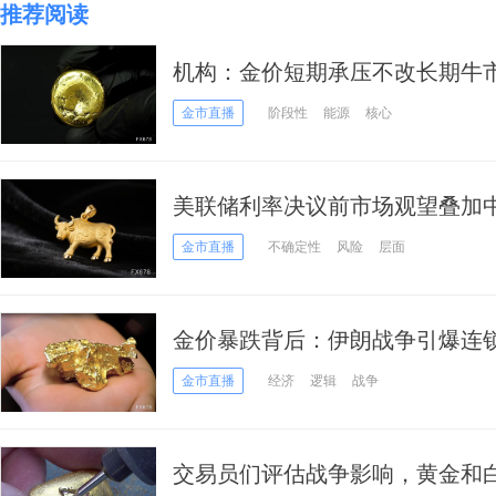
推荐阅读
机构：金价短期承压不改长期牛市
上方
金市直播
阶段性
能源
核心
美联储利率决议前市场观望叠加
震荡整理
金市直播
不确定性
风险
层面
金价暴跌背后：伊朗战争引爆连
至？
金市直播
经济
逻辑
战争
交易员们评估战争影响，黄金和