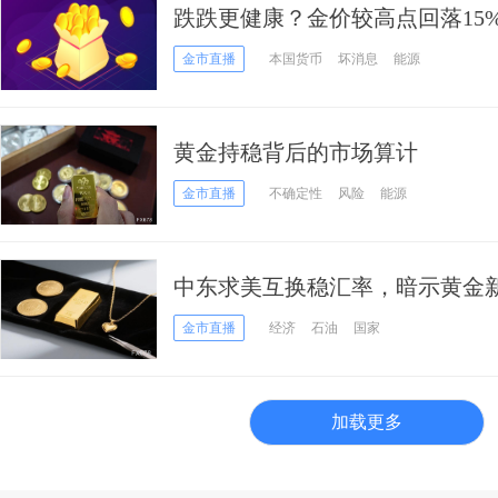
跌跌更健康？金价较高点回落15
5500美元
金市直播
本国货币
坏消息
能源
黄金持稳背后的市场算计
金市直播
不确定性
风险
能源
中东求美互换稳汇率，暗示黄金
金市直播
经济
石油
国家
加载更多