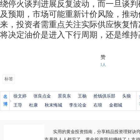
绕停火谈判进展反复波动，而一旦谈判
及预期，市场可能重新计价风险，推动
来，投资者需重点关注实际供应恢复情
将决定油价是进入下行周期，还是维持
赞
1人
标签
徐文婷
张良点金
景良东
王杨
抢钱俱乐部
头狼
名
博
王导
杜康
秋末悔城
李生论金
右琅
金都城
实用的黄金投资指南，分享精品投资理财诀
市暴跌人人都亏了，黄金投资我却赚钱了！支持