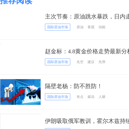
推荐阅读
主次节奏：原油跳水暴跌，日内
国际原油市场
原油
客观
动能
赵金标：4.8黄金价格走势最新
国际原油市场
先空
建议
先弹
隔壁老杨：防不胜防！
国际原油市场
有点
媒说
人膈
伊朗吸取俄军教训，霍尔木兹持