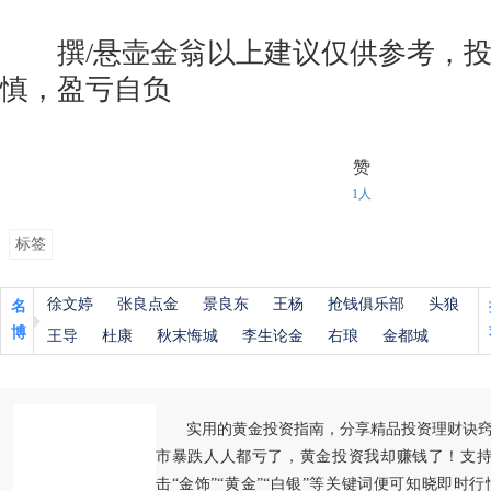
撰/悬壶金翁以上建议仅供参考，投
慎，盈亏自负
赞
1人
标签
徐文婷
张良点金
景良东
王杨
抢钱俱乐部
头狼
名
博
王导
杜康
秋末悔城
李生论金
右琅
金都城
实用的黄金投资指南，分享精品投资理财诀
市暴跌人人都亏了，黄金投资我却赚钱了！支持
击“金饰”“黄金”“白银”等关键词便可知晓即时