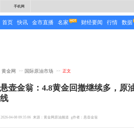
手机网
首页
快讯
金市直播
名家
财经要闻
行情
数据
黄金网
国际原油市场
>>
>>
正文
悬壶金翁：4.8黄金回撤继续多，原
线
2026-04-08 09:35:06
来源：黄金网原油频道
g作者：悬壶金翁