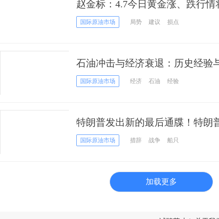
赵金标：4.7今日黄金涨、跌行
策略
国际原油市场
局势
建议
损点
石油冲击与经济衰退：历史经验与
国际原油市场
经济
石油
经验
特朗普发出新的最后通牒！特朗普
再次走高
国际原油市场
措辞
战争
船只
加载更多