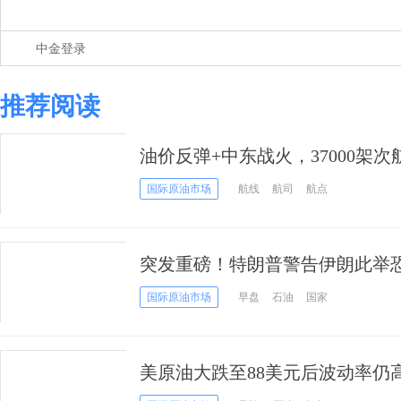
中金登录
推荐阅读
油价反弹+中东战火，37000架
成“鬼城”
国际原油市场
航线
航司
航点
突发重磅！特朗普警告伊朗此举恐
打击” 油价暴跌10%
国际原油市场
早盘
石油
国家
美原油大跌至88美元后波动率仍高
之后关注哪些机会？