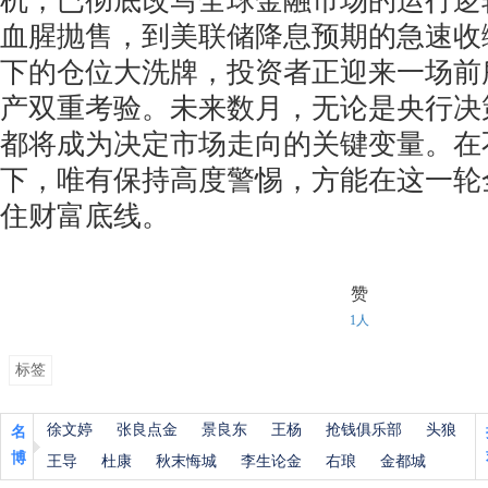
机，已彻底改写全球金融市场的运行逻
血腥抛售，到美联储降息预期的急速收
下的仓位大洗牌，投资者正迎来一场前
产双重考验。未来数月，无论是央行决
都将成为决定市场走向的关键变量。在
下，唯有保持高度警惕，方能在这一轮
住财富底线。
赞
1人
标签
徐文婷
张良点金
景良东
王杨
抢钱俱乐部
头狼
名
博
王导
杜康
秋末悔城
李生论金
右琅
金都城