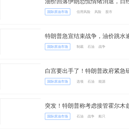
油价回落伊朗恐慌情绪消退，日
国际原油市场
信用风险
风险
股市
特朗普急宣结束战争，油价跳水
成新威胁
国际原油市场
制裁
石油
战争
白宫要出手了！特朗普政府紧急研
涨幅由31%骤降至3%
国际原油市场
选项
石油
能源
突发！特朗普称考虑接管霍尔木兹
下”日内振幅达超40%
国际原油市场
石油
战争
船只