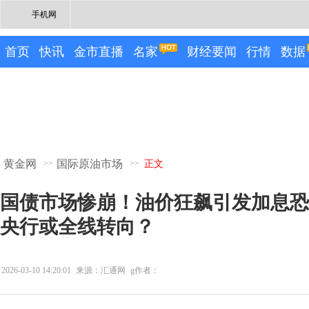
手机网
首页
快讯
金市直播
名家
财经要闻
行情
数据
黄金网
国际原油市场
>>
>>
正文
国债市场惨崩！油价狂飙引发加息恐
央行或全线转向？
2026-03-10 14:20:01
来源：汇通网
g作者：