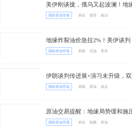
美伊刚谈拢，俄乌又起波澜！地
去何从？
国际原油市场
协议
指导
政治
地缘炸裂油价急拉2%！美伊谈
国际原油市场
风险
石油
库存
伊朗谈判传进展+演习未升级，
逾2%创两周新低
国际原油市场
风险
原油
低点
原油交易提醒：地缘局势缓和施
沿等待企稳
国际原油市场
协议
制裁
原油