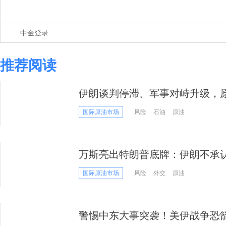
中金登录
推荐阅读
伊朗谈判停滞、军事对峙升级，
国际原油市场
风险
石油
原油
万斯亮出特朗普底牌：伊朗不承
涨逾4%
国际原油市场
风险
外交
原油
警惕中东大事突袭！美伊战争恐箭