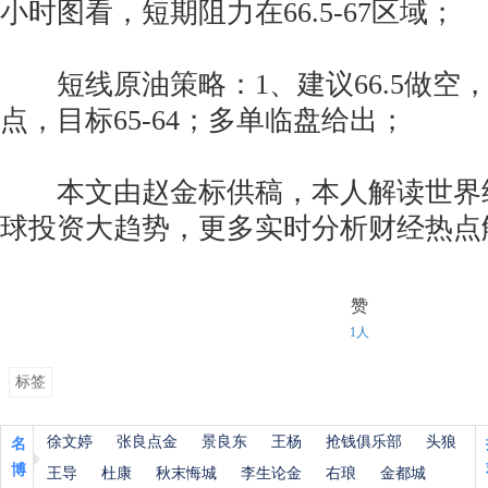
小时图看，短期阻力在66.5-67区域；
短线原油策略：1、建议66.5做空，
点，目标65-64；多单临盘给出；
本文由赵金标供稿，本人解读世界
球投资大趋势，更多实时分析财经热点
赞
1人
标签
徐文婷
张良点金
景良东
王杨
抢钱俱乐部
头狼
名
博
王导
杜康
秋末悔城
李生论金
右琅
金都城