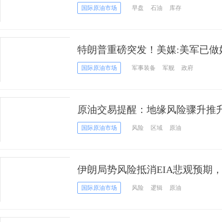
年10月来最大单日涨幅
国际原油市场
早盘
石油
库存
特朗普重磅突发！美媒:美军已做
准备 这或是全面战争
国际原油市场
军事装备
军舰
政府
原油交易提醒：地缘风险骤升推
期或将向上加速
国际原油市场
风险
区域
原油
伊朗局势风险抵消EIA悲观预期
国际原油市场
风险
逻辑
原油