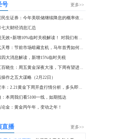
经号
澳大利亚S&P/ASX200指数8月7日（周五）收盘下跌10.10点，跌幅0.11%，报9261.50点。
更多>>
4:15
国联民生证券：今年美联储继续降息的概率依然不低
金十数据8月7日讯，宇树科技股份有限公司董事长、总经理兼首席技术官王兴兴在网上路演时表示，本次登陆资本市场，是宇树科技全新的起点。“未来我们将恪守初心，踏实打磨关键技术，持续深耕通用具身智能机器人核心技术研发与产业落地，让智能机器人更早、更好地为全社会服务。”王兴兴提到，宇树科技将持续攻坚具身大模型、场景数据采集与分析、强化学习、具身本体模型、核心零部件自研与高性能执行机构等软、硬件关键技术，并将积极探索人形机器人、四足机器人、机甲等更多的产品形态和型号，推动机器人承接高强度、高风险体力劳动，释放人类的创造力，推进机器人技术造福社会。（澎湃）
节七大财经消息汇总
3:36
关税无效+新增10%临时关税解读！ 对我们有哪些影响？
金十数据8月7日讯，黄金价格有望录得自今年1月以来最大单周涨幅。油价走弱为金价提供支撑，同时投资者正等待美国非农就业数据，以寻找美国利率前景的线索。StoneX高级分析师马特·辛普森表示，中东和平前景改善令市场通胀预期下降，推动黄金价格从此前持续数周、位于4000美元上方的盘整区间中进一步上涨。美国劳工部将于今晚公布非农就业报告。辛普森补充道：“无论非农就业数据如何，4000美元已被证明是一个稳固的支撑位——我怀疑多头正在等待回调，以便抓住机会，推动金价反弹至4600美元。非农就业数据短期内可能会带来一些波动，但价格走势已经表明了方向，黄金似乎想要上涨。”
淘气天尊：节前市场暗藏玄机，马年首秀如何破局？
3:13
假四大消息解读，新增15%临时关税
金十数据8月7日讯，2026年8月5日，中国人民银行副行长、国家外汇管理局局长朱鹤新会见来访的明讯银行董事长、德意志交易所集团执行委员会成员斯蒂芬妮·埃克儿曼。双方就全球经济金融形势、深化交流合作等议题进行了交流。（国家外汇管理局）
外汇百晓生：周五黄金深夜大涨，下周有望进一步看5150
8:47
后操作之五大谋略（2月22日）
金十数据8月7日讯，据中国地震台网正式测定，2026年8月7日13时8分，在四川宜宾市高县（北纬28.51度，东经104.67度）发生4.9级地震，震源深度6公里。地震发生后，中国地震局迅速启动四级应急响应，调度中国地震台网中心、四川省地震局开展应急处置，要求有关单位开展联合会商，加强震情监视跟踪研判，及时报告有关情况。（央视新闻）
许安丰：2.21黄金下周开盘行情分析，多头即将一往无前
8:18
狼：本周我们看5100一线，如期抵达
沪银主力合约快速拉升，日内涨超2.00%，现报15524.00元/千克。
皓论金：黄金丙午年，变动之年！
7:19
旭创短线跳水，现跌超4%。
演直播
更多>>
6:56