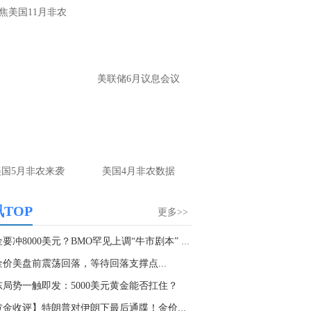
焦美国11月非农
确实没有太大的波动
名网友-中金在线手机网：
黄金怎么做。
财：
操作上，非农前建议观望为主。 若提
美联储6月议息会议
布局，回踩4220-4225附近多，防守4205，
标4245-4265； 反弹4265-4270附近空，防
285，目标4240-20
名网友-中金在线手机网：
老师原油怎么做
财：
上方做空位置在79.5附近可以参与，多
美国5月非农来袭
美国4月非农数据
位置刚刚前面已经回答了，大家可以参考
TOP
更多>>
名网友-中金在线手机网：
原油哪里做多？
谢
黄金要冲8000美元？BMO罕见上调“牛市剧本” 白...
财：
原油当前大的趋势还是弱势，下方关
金价美盘前震荡回落，等待回落支撑点...
支撑在76附近，多单在这个位置附近再去
与
东局势一触即发：5000美元黄金能否扛住？
【黄金收评】特朗普对伊朗下最后通牒！金价酝酿...