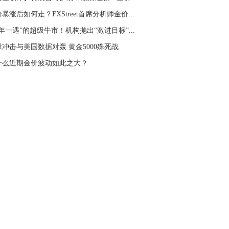
金价暴涨后如何走？FXStreet首席分析师金价技术...
年一遇”的超级牛市！机构抛出“激进目标”...
缘冲击与美国数据对轰 黄金5000殊死战
什么近期金价波动如此之大？