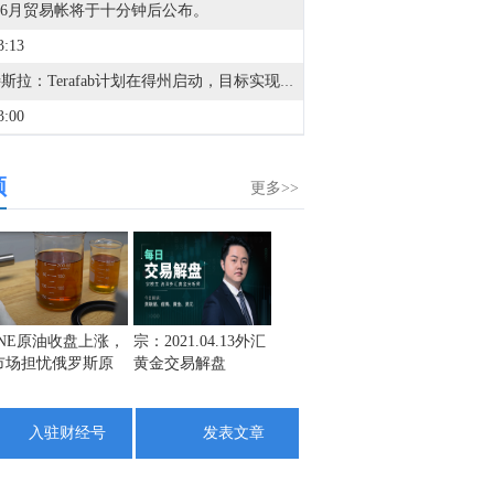
6月贸易帐将于十分钟后公布。
3:13
1. 特斯拉：Terafab计划在得州启动，目标实现每年超1太瓦算力。2. 中汽协：6月汽车商品进出口总额318.2亿美元，同比增长35.5%。3. 机构：电动汽车2031年占据轻型汽车产量七成，相关动力芯片市场翻倍。4. 专家辟谣“车市半年发了五六百款新车”。5. 比亚迪销量跻身全球车企第六。6. 理想汽车马东辉启动内部改革，直面被模仿困境。7. 吉利谈速成车乱象：旗下新车平均开发周期达3-5年。8. 通用汽车回应雪佛兰品牌将停止在华销售：不会停产。9. 韩媒：中国产汽车成为韩国最大进口车来源地。10. 上海市委网信办会同多部门指导行业协会制定汽车行业合规公约。11. 本田将新车项目外包给塔塔科技，以降低开发成本。12. 涉9种产品领域，部分CCC认证指定实验室业务范围被注销。
3:00
金十数据8月7日讯，德国工业生产连续第三个月实现增长，显示欧洲最大经济体正在抵御伊朗战争带来的拖累影响。德国统计局周五公布数据显示，德国6月工业产出较前月增长0.2%。这一数字低于上月修正后的0.7%增速，但符合经济学家的预期中值。推动工业增长的主要力量来自汽车行业。6月汽车产出较前月增长3.6%。与此同时，另一组数据显示，德国出口连续第五个月扩大，进口也大幅增长。这使德国贸易顺差达到154亿欧元（约178亿美元），低于5月的193亿欧元。德国经济部在一份声明中表示：“尽管面临外部经济压力，但上一季度制造业产出仍展现出相当强的韧性。”
频
2:52
更多>>
日本政府退休金投资基金（GPIF）四至六月当季投资回报达24.0895万亿日元。
1:59
金十数据8月7日讯，日经225指数8月7日（周五）收盘下跌76.55点，跌幅0.12%，报65606.71点。韩国KOSPI指数8月7日（周五）收盘下跌37.67点，跌幅0.6%，报6258.71点；SK海力士跌4.88%，三星电子涨0.21%。
0:20
INE原油收盘上涨，
宗：2021.04.13外汇
盛文兵：通胀预期
栾雪：
市场担忧俄罗斯原
黄金交易解盘
再度升温 且看美联
外汇上
金十期货8月7日讯，据农业农村部监测，8月7日“农产品批发价格200指数”为113.92，比昨天上升0.26个点，“菜篮子”产品批发价格指数为114.14，比昨天上升0.31个点。截至今日14:00时，全国农产品批发市场猪肉平均价格为15.80元/公斤，与昨天持平；牛肉67.44元/公斤，比昨天上升0.3%；羊肉64.36元/公斤，比昨天下降0.4%；鸡蛋9.89元/公斤，比昨天上升0.5%；白条鸡17.30元/公斤，比昨天上升0.4%。
油出口受阻
储如何应对
7:25
入驻财经号
发表文章
1. 先锋领航：+1.0万人；贝伦贝格银行：+4.0万人；丰业银行：+5.0万人；穆迪分析：+5.0万人；2. 加皇银行：+6.3万人；德意志银行：+6.5万人；北欧斯安银行：+6.5万人；瑞银集团：+7.0万人；3. 道明证券：+7.0万人；丹斯克银行：+7.0万人；摩根士丹利：+7.0万人；汇丰控股：+7.0万人；4. 法巴银行：+7.5万人；荷兰国际：+7.5万人；蒙特利尔银行：+7.5万人；高盛集团：+7.5万人；5. 摩根大通：+7.5万人；大和资本：+7.5万人；西太平洋银行：+7.5万人；渣打银行：+7.5万人；6. 潘森宏观：+7.5万人；合众银行：+7.5万人；帝国商业银行：+7.5万人；高频经济：+7.8万人；7. 三井住友：+7.8万人；牛津经济：+8.0万人；澳洲联邦银行：+8.0万人；美银美林：+8.0万人；8. 澳新银行：+8.0万人；劳埃德银行：+8.0万人；国民西敏寺：+8.5万人；凯投宏观：+9.0万人；9. 富国银行：+9.5万人；巴克莱银行：+10.0万人；德商银行：+10.0万人；法兴银行：+10.5万人；10. 花旗集团：+11.5万人；瑞穗证券：+11.5万人；野村证券：+13.0万人；[路透预期：+8.0万人]
5:28