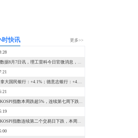
小时快讯
更多>>
8:28
金十数据8月7日讯，理工雷科今日官微消息，近日，英伟达Jetson系列产品价格出现显著调整。其中，Jetson AGX Orin模组价格由899美元上调至1799美元，涨幅100%。理工雷科面向边缘AI场景推出“山海”系列智算模组。该系列产品基于国产CPU与GPU构建，具备高性能AI推理、多任务并行处理及丰富接口扩展能力，可在复杂环境下实现长期稳定运行。
7:21
1. 加拿大国民银行：+4.1%；德意志银行：+4.2%；瑞穗证券：+4.2%；汇丰控股：+4.2%；2. 加拿大皇家银行：+4.2%；丹斯克银行：+4.2%；法巴银行：+4.2%；富国银行：+4.2%；3. 贝伦贝格银行：+4.2%；澳洲联邦银行：+4.2%；牛津经济：+4.2%；潘森宏观：+4.2%；4. 北欧斯安银行：+4.2%；法国兴业银行：+4.2%；穆迪分析：+4.2%；野村证券：+4.2%；5. 蒙特利尔银行：+4.2%；巴克莱银行：+4.2%；道明证券：+4.2%；高频经济：+4.2%；6. 三井住友银行：+4.3%；摩根士丹利：+4.3%；摩根大通：+4.3%；先锋领航：+4.3%；7. 大和资本市场：+4.3%；劳埃德银行：+4.3%；丰业银行：+4.3%；渣打银行：+4.3%；8. 西太平洋银行：+4.3%；荷兰国际：+4.3%；凯投宏观：+4.3%；花旗集团：+4.3%；9. 国民西敏寺银行：+4.3%；德商银行：+4.3%；高盛集团：+4.3%；瑞银集团：+4.3%；10. 加拿大帝商银行：+4.3%；美银美林：+4.3%；合众银行：+4.3%；[路透预期：4.2%]
6:21
韩国KOSPI指数本周跌超5%，连续第七周下跌，为2022年12月以来最长连跌纪录。
5:19
韩国KOSPI指数连续第二个交易日下跌，本周累计下跌5.1%。
5:00