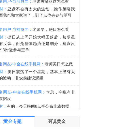
名用户-当前页面：
老师黄金亚盘怎么看
现货白银日内涨幅扩大至3.00%，现报63.37美元/盎司。
财：
亚盘不会有太大的波动，操作策略我
0:52
面我也和大家说了，到了点位去参与即可
金十数据8月7日讯，截至2026年08月07日（周五）14:10，光迅科技获主力资金净流入19.82亿元居首位，其次分别是兆易创新（19.49亿元）、生益科技（18.37亿元）、胜宏科技（15.61亿元）、铜冠铜箔（12.78亿元）、中国巨石（12.56亿元）、东山精密（10.85亿元）、中国稀土（10.64亿元）、哈药股份（9.59亿元）、展芯股份（8.83亿元）；主力资金流出规模居首的个股是中际旭创（-17.77亿元），其次是长电科技（-12.19亿元）、宁德时代（-6.43亿元）、紫光股份（-5.86亿元）、风华高科（-5.11亿元）、中兴通讯（-4.84亿元）、多氟多（-4.75亿元）、东方财富（-3.69亿元）、美的集团（-3.18亿元）、海康威视（-3.15亿元）。
名用户-当前页面：
老师早，镑日怎么看
财：
磅日从上周开始大幅回落后，短期虽
有反弹，但是整体趋势还是弱势，建议反
213附近参与空单
名网友-中金在线手机网：
老师美日怎么做
财：
美日震荡了一个星期，基本上没有太
的波动，非农前建议观望
名网友-中金在线手机网：
李总，今晚有非
数据没
财：
有的，今天晚间8点半公布非农数据
名网友-中金在线手机网：
谢谢老师
黄金专题
图说黄金
财：
有任何问题均可以提出来交流的，早