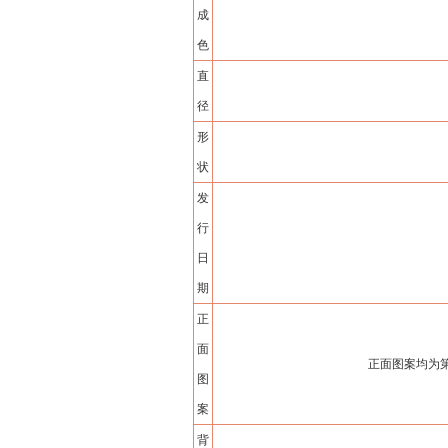
成
色
直
径
形
状
发
行
日
期
正
面
正面图案均为
图
案
背