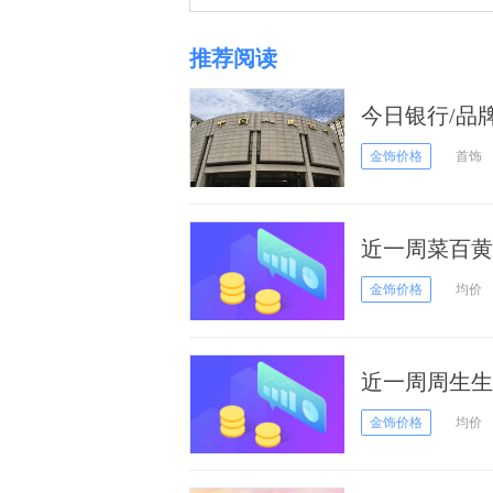
推荐阅读
今日银行/品牌
金饰价格
首饰
近一周菜百黄金
日）
金饰价格
均价
近一周周生生黄
20日）
金饰价格
均价