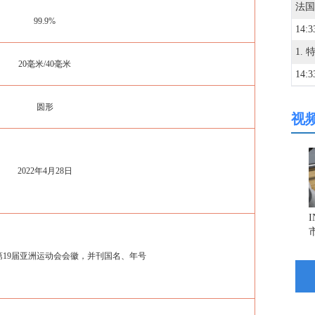
法国
99.9%
14:3
20毫米/40毫米
14:3
圆形
视
14:3
14:3
2022年4月28日
14:3
14:2
第19届亚洲运动会会徽，并刊国名、年号
14:2