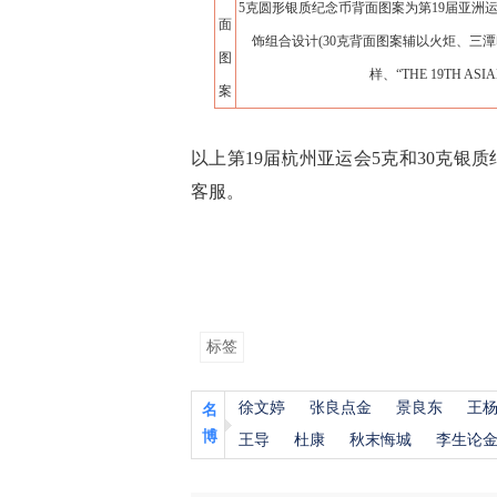
5克圆形银质纪念币背面图案为第19届亚洲
面
饰组合设计(30克背面图案辅以火炬、三潭
图
样、“THE 19TH AS
案
以上第19届杭州亚运会5克和30克
客服。
标签
徐文婷
张良点金
景良东
王
名
博
王导
杜康
秋末悔城
李生论