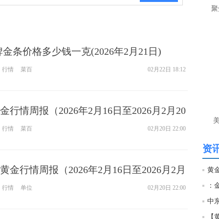
聚
间
匿
李
金条价格多少钱一克(2026年2月21日)
前
目
行情
菜百
02月22日 18:12
守4
匿
行情周报（2026年2月16日至2026月2月20
李
单
行情
菜百
02月20日 22:00
资讯
匿
谢
金行情周报（2026年2月16日至2026月2月
李
：
键
行情
单位
02月20日 22:00
参
中