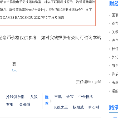
运动会吉祥物电子竞技运动造型，辅以互联网科技符号、跑道等元素装
财
印月、飘带等元素装饰组合设计)，并刊“第19届亚洲运动会”中文字
14:2
IAN GAMES HANGZHOU 2022”英文字样及面额
春
14:2
银质纪念币价格仅供参考，如对实物投资有疑问可咨询本站
14:2
长
14:1
赞
节
1人
14:1
责任编辑：gold
头
诺
14:1
杨
抢钱俱乐部
头狼
王鹏
金宝
中金怪杰
推
荐
中际
金
右琅
金都城
路
K线之王
杨朋威
旷少林
14:1