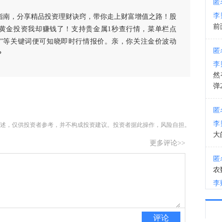
匿
李
指南，分享精品投资理财诀窍，带你走上财富增值之路！股
14:1
前
黄金投资我却赚钱了！支持贵金属1秒查行情，菜单栏点
白银”等关键词便可知晓即时行情报价。亲，你关注金价波动
匿
？
李
然
弹
匿
李
述，仅供投资者参考，并不构成投资建议。投资者据此操作，风险自担。
大
更多评论>>
匿
农
李
匿
评论
李