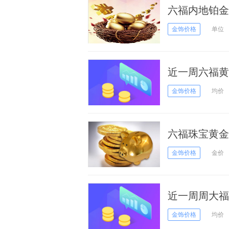
六福内地铂金多
金饰价格
单位
近一周六福黄金
日）
金饰价格
均价
六福珠宝黄金
金饰价格
金价
近一周周大福黄
20日）
金饰价格
均价