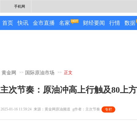
手机网
首页
快讯
金市直播
名家
财经要闻
行情
数据
黄金网
国际原油市场
>>
>>
正文
主次节奏：原油冲高上行触及80上
2025-01-16 11:59:24
来源：黄金网原油频道
g作者：主次节奏
专栏