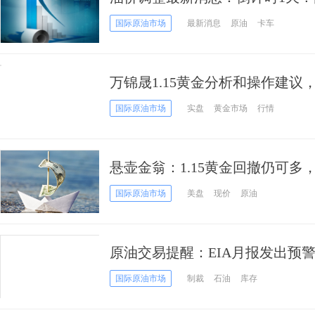
局 预计上调295元/吨
国际原油市场
最新消息
原油
卡车
万锦晟1.15黄金分析和操作建
国际原油市场
实盘
黄金市场
行情
悬壶金翁：1.15黄金回撤仍可多
国际原油市场
美盘
现价
原油
原油交易提醒：EIA月报发出预
机会来了？
国际原油市场
制裁
石油
库存