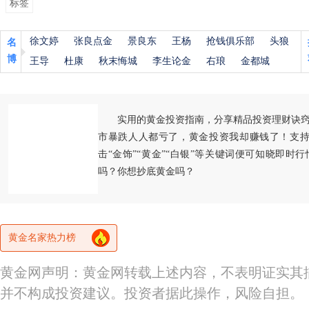
标签
徐文婷
张良点金
景良东
王杨
抢钱俱乐部
头狼
名
博
王导
杜康
秋末悔城
李生论金
右琅
金都城
实用的黄金投资指南，分享精品投资理财诀
市暴跌人人都亏了，黄金投资我却赚钱了！支持
击“金饰”“黄金”“白银”等关键词便可知晓即时
吗？你想抄底黄金吗？
黄金名家热力榜
黄金网声明：黄金网转载上述内容，不表明证实其
并不构成投资建议。投资者据此操作，风险自担。