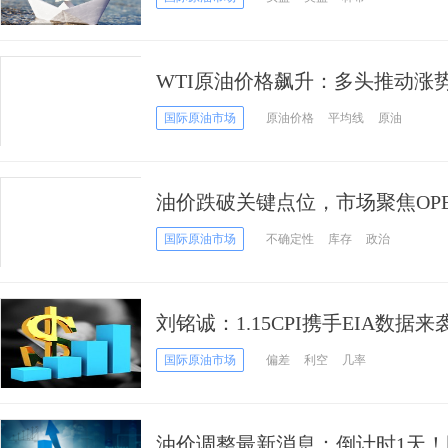
WTI原油价格飙升：多头推动涨势
国际原油市场
原油价格
平均线
原油
油价跌破关键点位，市场聚焦OPE
击！
国际原油市场
不确定性
库存
政治
刘铭诚：1.15CPI携手EIA数
向预测
国际原油市场
偏差
利空
几率
油价调整最新消息：倒计时1天