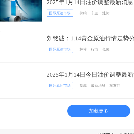
2025年1月14日油价调整最新
油价又要上涨了！
国际原油市场
价约
车主
涨势
刘铭诚：1.14黄金原油行情走势分
作建议
国际原油市场
林带
行情
低位
2025年1月14日今日油价调整
调价大概率上涨！
国际原油市场
制裁
最新消息
车友们
加载更多