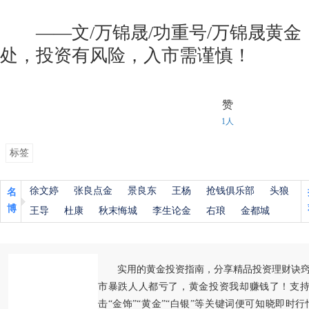
——文/万锦晟/功重号/万锦晟黄金
处，投资有风险，入市需谨慎！
赞
1人
标签
徐文婷
张良点金
景良东
王杨
抢钱俱乐部
头狼
名
博
王导
杜康
秋末悔城
李生论金
右琅
金都城
实用的黄金投资指南，分享精品投资理财诀
市暴跌人人都亏了，黄金投资我却赚钱了！支持
击“金饰”“黄金”“白银”等关键词便可知晓即时