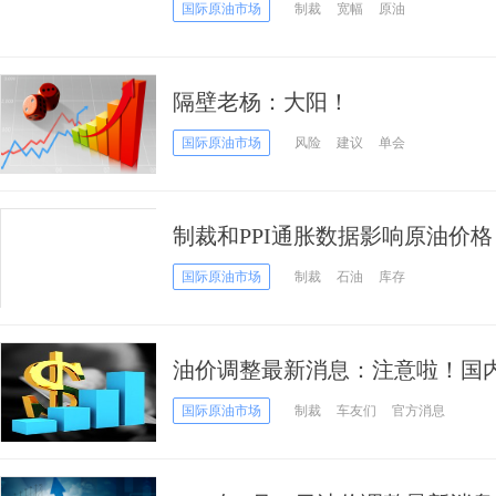
国际原油市场
制裁
宽幅
原油
隔壁老杨：大阳！
国际原油市场
风险
建议
单会
制裁和PPI通胀数据影响原油价
豫不决
国际原油市场
制裁
石油
库存
油价调整最新消息：注意啦！国
赶紧在涨价前加油去！
国际原油市场
制裁
车友们
官方消息