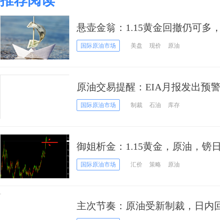
推荐阅读
悬壶金翁：1.15黄金回撤仍可多
国际原油市场
美盘
现价
原油
原油交易提醒：EIA月报发出预
机会来了？
国际原油市场
制裁
石油
库存
御姐析金：1.15黄金，原油，镑
国际原油市场
汇价
策略
原油
主次节奏：原油受新制裁，日内回落