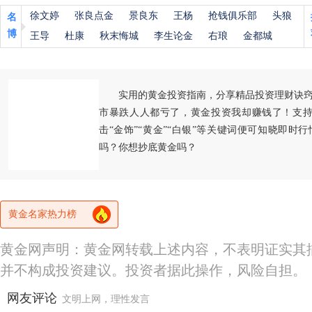
徐文婷
张良点金
景良东
王杨
抢钱俱乐部
头狼
名
博
王导
杜康
秋末悔城
李生论金
右琅
金都城
实用的黄金投资指南，分享精品投资理财诀
市暴跌人人都亏了，黄金投资我却赚钱了！支持
击“金饰”“黄金”“白银”等关键词便可知晓即时
吗？你想抄底黄金吗？
黄金名家热力榜
黄金网声明：黄金网转载上述内容，不表明证实其
并不构成投资建议。投资者据此操作，风险自担。
网友评论
文明上网，理性发言