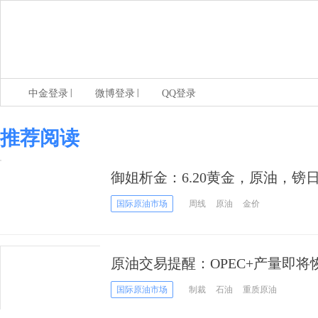
|
|
中金登录
微博登录
QQ登录
推荐阅读
御姐析金：6.20黄金，原油，
国际原油市场
周线
原油
金价
原油交易提醒：OPEC+产量即
或重回100美元/桶？
国际原油市场
制裁
石油
重质原油