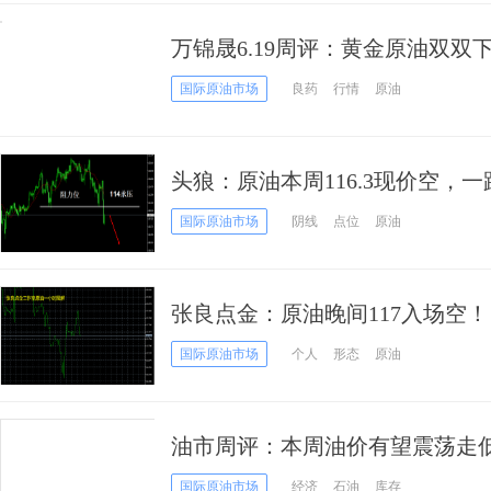
万锦晟6.19周评：黄金原油双
稳健获利！
国际原油市场
良药
行情
原油
头狼：原油本周116.3现价空，一
盈
国际原油市场
阴线
点位
原油
张良点金：原油晚间117入场空！
国际原油市场
个人
形态
原油
油市周评：本周油价有望震荡走
油价压力
国际原油市场
经济
石油
库存