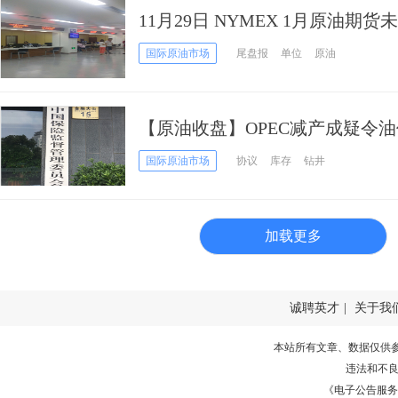
11月29日 NYMEX 1月原油期货
国际原油市场
尾盘报
单位
原油
【原油收盘】OPEC减产成疑令
依然惊人
国际原油市场
协议
库存
钻井
加载更多
诚聘英才
|
关于我
本站所有文章、数据仅供
违法和不
《电子公告服务许可证