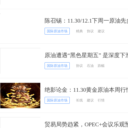
陈召锡：11.30/12.1下周一原
情走势分析及原油操作策略
国际原油市场
精典
协议
建议
原油遭遇“黑色星期五” 是深度下
国际原油市场
协议
石油
跌幅
绝影论金：11.30黄金原油本周行
下周走势预测及解套操作
国际原油市场
长线
建议
行情
贸易局势趋紧，OPEC+会议乐