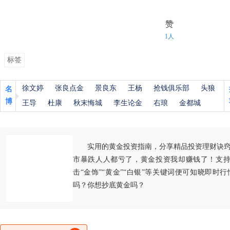
赞
1人
标签
徐文婷
张良点金
景良东
王杨
抢钱俱乐部
头狼
名
博
王导
杜康
秋末悔城
李生论金
右琅
金都城
实用的黄金投资指南，分享精品投资理财诀
市暴跌人人都亏了，黄金投资我却赚钱了！支持
击“金饰”“黄金”“白银”等关键词便可知晓即时
吗？你想抄底黄金吗？